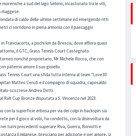
ne moreniche a sud del lago Sebino, incastonato tra le viti,
 a maggese.
l’ondata di caldo delle ultime settimane ed emergendo ritti
imetri ci sorridono in piena armonia con il paesaggio
n Franciacorta, a pochi km da Brescia, dove affiora quasi
 attorno, il GTC, Grass Tennis Court Castegnato.
el torneo nonché proprietario, Mr Michele Rocco, che con
on paterno amore il suo gioiello.
 Grass Tennis Court una sfida tutta interna al team “Love30
 capitan Matteo Ceruti e il compagno di squadra, caposaldo
’italo-scozzese Andrea Dotti.
yal Raft Cup Bronze disputata a S. Vincenzo nel 2023.
o con la superficie erbosa per via dei colpi in backspin sia
 rete per il gioco al volo, ha condotto, con la disinvoltura da
 nei turni precedenti superare Riva, Guerra, Boniotti e
rcostanza il milanese, bresciano per adozione e per amore, si