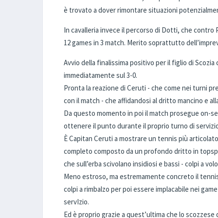
è trovato a dover rimontare situazioni potenzialme
In cavalleria invece il percorso di Dotti, che contro 
12 games in 3 match. Merito soprattutto dell’impreve
Avvio della finalissima positivo per il figlio di Scoz
immediatamente sul 3-0.
Pronta la reazione di Ceruti - che come nei turni pr
con il match - che affidandosi al dritto mancino e al
Da questo momento in poi il match prosegue on-serve
ottenere il punto durante il proprio turno di servizi
È Capitan Ceruti a mostrare un tennis più articola
completo composto da un profondo dritto in topspin 
che sull’erba scivolano insidiosi e bassi - colpi a v
Meno estroso, ma estremamente concreto il tennis d
colpi a rimbalzo per poi essere implacabile nei gam
servIzio.
Ed è proprio grazie a quest’ultima che lo scozzese di