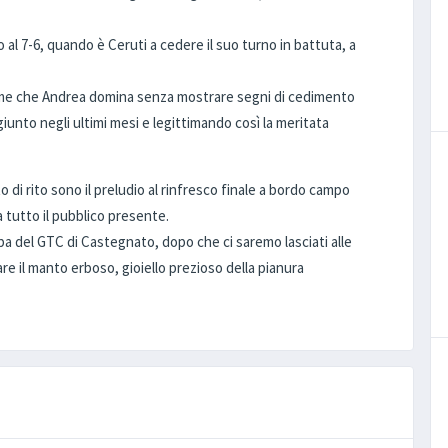
al 7-6, quando è Ceruti a cedere il suo turno in battuta, a
 game che Andrea domina senza mostrare segni di cedimento
unto negli ultimi mesi e legittimando così la meritata
 di rito sono il preludio al rinfresco finale a bordo campo
a tutto il pubblico presente.
rba del GTC di Castegnato, dopo che ci saremo lasciati alle
are il manto erboso, gioiello prezioso della pianura