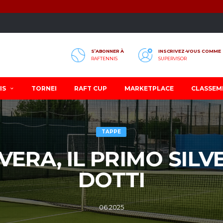
S’ABONNER À
INSCRIVEZ-VOUS COMME
RAFTENNIS
SUPERVISOR
IS
TORNEI
RAFT CUP
MARKETPLACE
CLASSEM
TAPPE
VERA, IL PRIMO SILV
DOTTI
06 2025