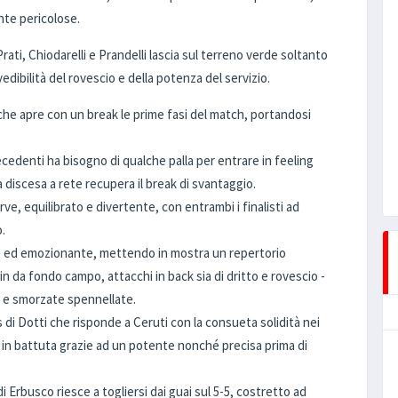
nte pericolose.
Prati, Chiodarelli e Prandelli lascia sul terreno verde soltanto
dibilità del rovescio e della potenza del servizio.
ia che apre con un break le prime fasi del match, portandosi
ecedenti ha bisogno di qualche palla per entrare in feeling
la discesa a rete recupera il break di svantaggio.
, equilibrato e divertente, con entrambi i finalisti ad
o.
to ed emozionante, mettendo in mostra un repertorio
da fondo campo, attacchi in back sia di dritto e rovescio -
olo e smorzate spennellate.
i Dotti che risponde a Ceruti con la consueta solidità nei
e in battuta grazie ad un potente nonché precisa prima di
 Erbusco riesce a togliersi dai guai sul 5-5, costretto ad