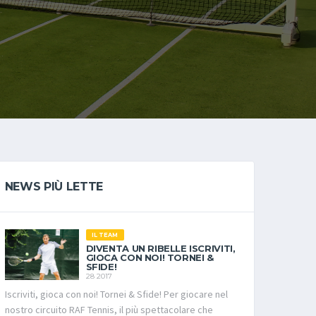
NEWS PIÙ LETTE
IL TEAM
DIVENTA UN RIBELLE ISCRIVITI,
GIOCA CON NOI! TORNEI &
SFIDE!
28 2017
Iscriviti, gioca con noi! Tornei & Sfide! Per giocare nel
nostro circuito RAF Tennis, il più spettacolare che