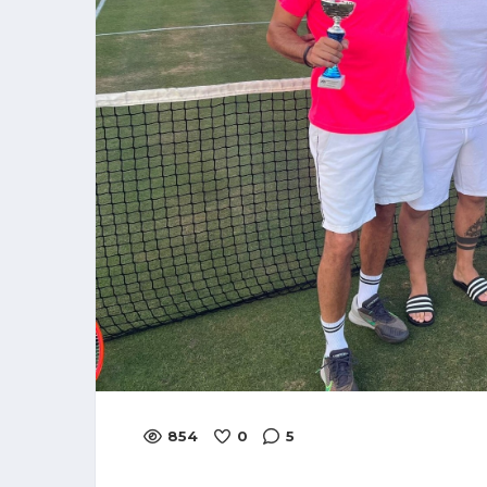
854
0
5