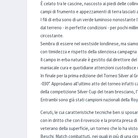
È celato tra le cascine, nascosto ai piedi delle colli
campi di frumento e appezzamenti di terra lasciati
I fili di erba sono di un verde luminoso nonostante 
dal terreno - in perfette condizioni - per pochi mill
circostante.
Sembra di essere nel westside londinese, ma siamo i
con timidezza e rispetto della silenziosa campagna
Il campo in erba naturale è gestito dal direttore d
maniacale cura e quotidiane attenzioni custodisce c
In finale per la prima edizione del Torneo Silver al
-030”. Approdano all’ultimo atto del torneo infatti
della competizione Silver Cup del team bresciano, l
Entrambi sono già stati campioni nazionali della Ro
Ceruti, le cui caratteristiche tecniche ben si sposan
con in dritto che con il rovescio e la pronta presa di
veterano della superficie, un torneo che lo ha visto
Beschi. Match combattuti, nei quali in più di una ci