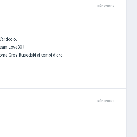
RÉPONDRE
’articolo.
team Love30 !
ome Greg Rusedski ai tempi d’oro.
RÉPONDRE