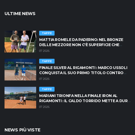
ULTIME NEWS
TAPPE
MATTIA ROMELE DA PADERNO: NEL BRONZE
DELLE MEZZORE NON C'È SUPERFICIE CHE
TENGA
07 2026
TAPPE
FINALE SILVER AL RIGAMONTI : MARCO USSOLI
CONQUISTA IL SUO PRIMO TITOLO CONTRO
MASSIMO CRISCIONE
07 2026
TAPPE
MARIANI TRIONFA NELLA FINALE IRON AL
RIGAMONTI : IL CALDO TORRIDO METTE A DURA
PROVA I PROTAGONISTI
07 2026
NEWS PIÙ VISTE