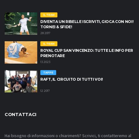
IL TEAM
DIVENTA UN RIBELLE ISCRIVITI, GIOCA CON NOI!
TORNEI & SFIDE!
28 2017
IL TEAM
ROYAL CUP SAN VINCENZO: TUTTE LE INFO PER
PRENOTARE
13 2023
TAPPE
RAFT, IL CIRCUITO DI TUTTI VOI!
12 2017
CONTATTACI
Hai bisogno di informazioni o chiarimenti? Scrivici, ti contatteremo al