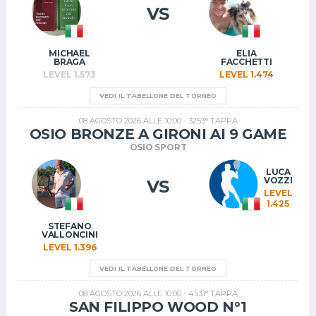
VS
MICHAEL
ELIA
BRAGA
FACCHETTI
LEVEL 1.573
LEVEL 1.474
VEDI IL TABELLONE DEL TORNEO
08 AGOSTO 2026 ALLE 10:00 - 3253° TAPPA
OSIO BRONZE A GIRONI AI 9 GAME
OSIO SPORT
LUCA
VOZZI
VS
LEVEL
1.425
STEFANO
VALLONCINI
LEVEL 1.396
VEDI IL TABELLONE DEL TORNEO
08 AGOSTO 2026 ALLE 10:00 - 4531° TAPPA
SAN FILIPPO WOOD N°1