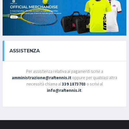
ASSISTENZA
Per assistenza relativa ai pagamenti scrivi a
amministrazione@raftennis.it
oppure per qualsiasi altra
necessità chiama al
339 1873703
o scrivi al
info@raftennis.it
.