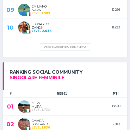
EMILIANO
09
12.291
NAVA
LEVEL 1.989
LEONARDO
10
11.923
ZANONI
LEVEL 2.034
VEDI CLASSIFICA COMPLETA
RANKING SOCIAL COMMUNITY
SINGOLARE FEMMINILE
#
REBEL
PTI
MERY
01
10.588
MURA
LEVEL 1.732
CHIARA
02
7.810
LOMBARDI
LEVEL 1.836