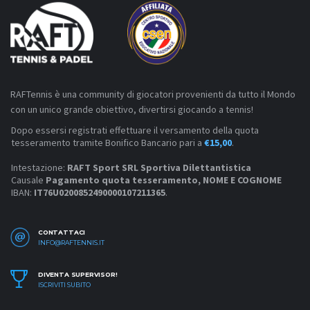
RAFTennis è una community di giocatori provenienti da tutto il Mondo
con un unico grande obiettivo, divertirsi giocando a tennis!
Dopo essersi registrati effettuare il versamento della quota
tesseramento tramite Bonifico Bancario pari a
€15,00
.
Intestazione:
RAFT Sport SRL Sportiva Dilettantistica
Causale
Pagamento quota tesseramento, NOME E COGNOME
IBAN:
IT76U0200852490000107211365
.
CONTATTACI
INFO@RAFTENNIS.IT
DIVENTA SUPERVISOR!
ISCRIVITI SUBITO