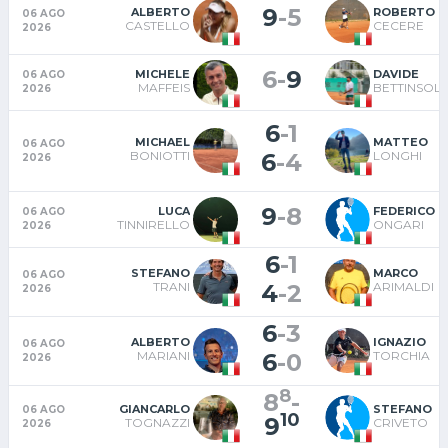
9
-
5
ALBERTO
ROBERTO
06 AGO
CASTELLO
CECERE
2026
6
-
9
MICHELE
DAVIDE
06 AGO
MAFFEIS
BETTINSOLI
2026
6
-
1
MICHAEL
MATTEO
06 AGO
6
-
4
BONIOTTI
LONGHI
2026
9
-
8
LUCA
FEDERICO
06 AGO
TINNIRELLO
ONGARI
2026
6
-
1
STEFANO
MARCO
06 AGO
4
-
2
TRANI
ARIMALDI
2026
6
-
3
ALBERTO
IGNAZIO
06 AGO
6
-
0
MARIANI
TORCHIA
2026
8
8
-
GIANCARLO
STEFANO
06 AGO
10
9
TOGNAZZI
CRIVETO
2026