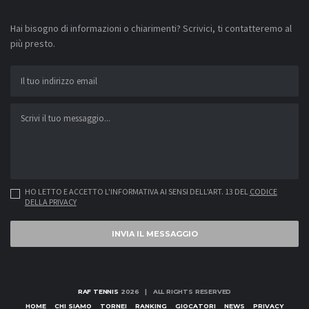
Hai bisogno di informazioni o chiarimenti? Scrivici, ti contatteremo al
più presto.
HO LETTO E ACCETTO L'INFORMATIVA AI SENSI DELL'ART. 13 DEL
CODICE
DELLA PRIVACY
INVIA IL MESSAGGIO
RAF TENNIS
2026 | ALL RIGHTS RESERVED
HOME
CHI SIAMO
TORNEI
RANKING
GIOCATORI
NEWS
PRIVACY