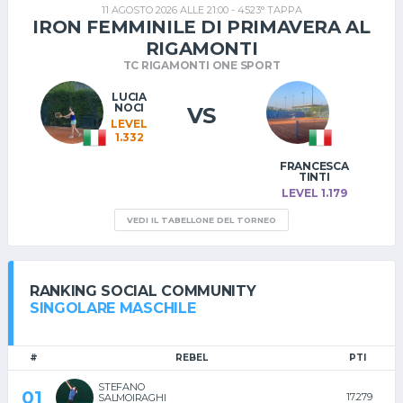
11 AGOSTO 2026 ALLE 21:00 - 4523° TAPPA
IRON FEMMINILE DI PRIMAVERA AL
RIGAMONTI
TC RIGAMONTI ONE SPORT
LUCIA
NOCI
VS
LEVEL
1.332
FRANCESCA
TINTI
LEVEL 1.179
VEDI IL TABELLONE DEL TORNEO
RANKING SOCIAL COMMUNITY
SINGOLARE MASCHILE
#
REBEL
PTI
STEFANO
01
17.279
SALMOIRAGHI