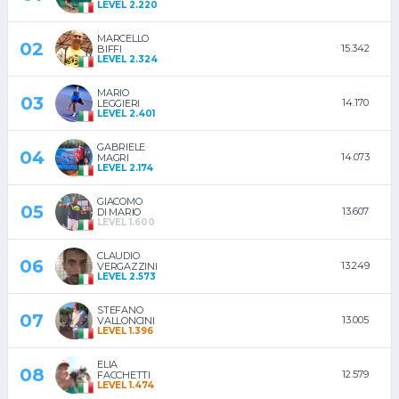
LEVEL 2.220
MARCELLO
02
15.342
BIFFI
LEVEL 2.324
MARIO
03
14.170
LEGGIERI
LEVEL 2.401
GABRIELE
04
14.073
MAGRI
LEVEL 2.174
GIACOMO
05
13.607
DI MARIO
LEVEL 1.600
CLAUDIO
06
13.249
VERGAZZINI
LEVEL 2.573
STEFANO
07
13.005
VALLONCINI
LEVEL 1.396
ELIA
08
12.579
FACCHETTI
LEVEL 1.474