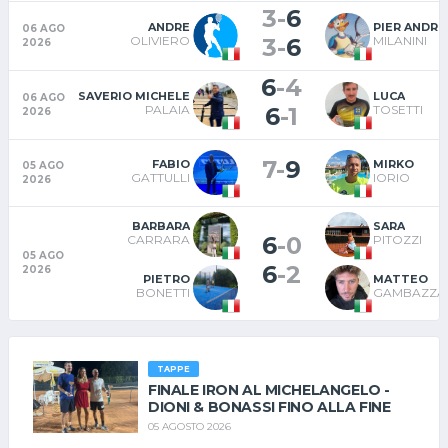
3
-
6
ANDRE
PIER ANDRE
06 AGO
3
-
6
OLIVIERO
MILANINI
2026
6
-
4
SAVERIO MICHELE
LUCA
06 AGO
6
-
1
PALAIA
TOSETTI
2026
7
-
9
FABIO
MIRKO
05 AGO
GATTULLI
IORIO
2026
BARBARA
SARA
6
-
0
CARRARA
PITOZZI
05 AGO
6
-
2
2026
PIETRO
MATTEO
BONETTI
GAMBAZZA
TAPPE
FINALE IRON AL MICHELANGELO -
DIONI & BONASSI FINO ALLA FINE
05 AGOSTO 2026