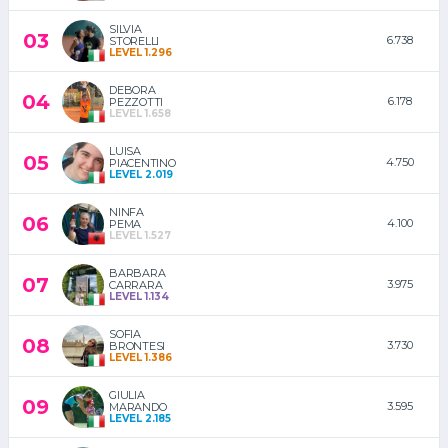
SILVIA
03
6.738
STORELLI
LEVEL 1.296
DEBORA
04
6.178
PEZZOTTI
LEVEL 1.658
LUISA
05
4.750
PIACENTINO
LEVEL 2.019
NINFA
06
4.100
PEMA
LEVEL 1.527
BARBARA
07
3.975
CARRARA
LEVEL 1.134
SOFIA
08
3.730
BRONTESI
LEVEL 1.386
GIULIA
09
3.595
MARANDO
LEVEL 2.185