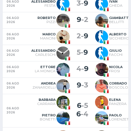
3
-
9
ALESSANDRO
IVAN
06 AGO
FESTA
GHEDA
2026
9
-
2
ROBERTO
GIAMBATTI
06 AGO
PIZZI
BELLITTI
2026
2
-
9
MARCO
ALBERTO
06 AGO
MANCINI
SICCHIERO
2026
5
-
9
ALESSANDRO
GIULIO
06 AGO
CARLESCHI
FACCHI
2026
4
-
9
ETTORE
NICOLA
06 AGO
LA MONICA
FROSI
2026
9
-
3
ANDREA
CORRADO
06 AGO
ZANARDELLI
BOSCOLO
2026
BARBARA
ELENA
6
-
5
CARRARA
PANZERA
06 AGO
6
-
4
2026
PIETRO
PAOLO
BONETTI
LORENZETT