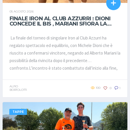
05 AGOSTO 2026
FINALE IRON AL CLUB AZZURRI : DIONI
CONCEDE IL BIS , MARIANI SFIORA LA
RIVINCITA
La finale del torneo di singolare Iron al Club Azzurri ha
regalato spettacolo ed equilibrio, con Michele Dioni che è
riuscito a confermarsi vincitore, negando ad Alberto Mariani la
possibilità della rivincita dopo il precedente
confronto.L’incontro è stato combattuto dall’inizio alla fine,
caratterizzato da scambi lunghi e intensi su un campo
piuttosto lento. Una superficie che ha valorizzato le qualità di
ALFIO
100
0
1
Mariani, bravo a coprire il campo con grande corsa e autore di
BORTOLOTTI
un’ottima prestazione al servizio, fondamentale che gli ha
permesso di restare sempre in partita.Dioni, al contrario, ha
TAPPE
vissuto una giornata complicata alla battuta, trovando con
difficoltà la prima di servizio. Nonostante questo, ha saputo
gestire con lucidità i momenti più delicati del match,