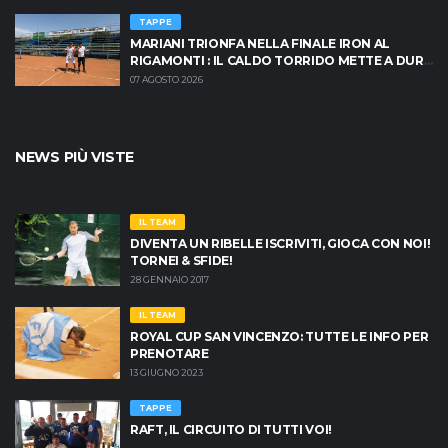
TAPPE
MARIANI TRIONFA NELLA FINALE IRON AL
RIGAMONTI : IL CALDO TORRIDO METTE A DURA
PROVA I PROTAGONISTI
07 AGOSTO 2026
NEWS PIÙ VISTE
IL TEAM
DIVENTA UN RIBELLE ISCRIVITI, GIOCA CON NOI!
TORNEI & SFIDE!
28 GENNAIO 2017
IL TEAM
ROYAL CUP SAN VINCENZO: TUTTE LE INFO PER
PRENOTARE
13 GIUGNO 2023
TAPPE
RAFT, IL CIRCUITO DI TUTTI VOI!