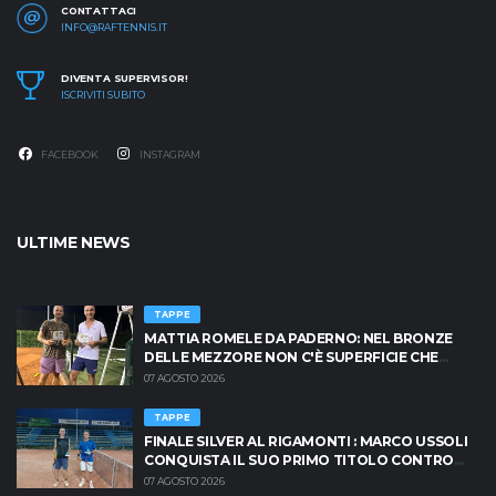
CONTATTACI
INFO@RAFTENNIS.IT
DIVENTA SUPERVISOR!
ISCRIVITI SUBITO
FACEBOOK
INSTAGRAM
ULTIME NEWS
TAPPE
MATTIA ROMELE DA PADERNO: NEL BRONZE
DELLE MEZZORE NON C'È SUPERFICIE CHE
TENGA
07 AGOSTO 2026
TAPPE
FINALE SILVER AL RIGAMONTI : MARCO USSOLI
CONQUISTA IL SUO PRIMO TITOLO CONTRO
MASSIMO CRISCIONE
07 AGOSTO 2026