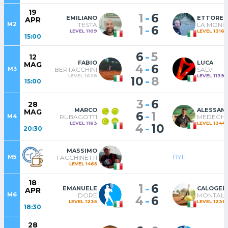
19
-
1
6
EMILIANO
ETTORE
APR
M2
TESTA
LA MONI
-
1
6
LEVEL 1109
LEVEL 1316
15:00
-
6
5
12
FABIO
LUCA
MAG
-
4
6
M3
BERTACCHINI
SALVI
LEVEL 1628
LEVEL 1139
-
10
8
15:00
-
3
6
28
MARCO
ALESSAN
MAG
-
6
1
M4
RUBAGOTTI
MEDEGHI
LEVEL 1163
LEVEL 1344
-
4
10
20:30
MASSIMO
BYE
M5
FACCHINETTI
LEVEL 1465
18
-
1
6
EMANUELE
CALOGER
APR
M6
DORE
MONTAL
-
4
6
LEVEL 1235
LEVEL 1238
18:30
28