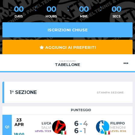
00
00
00
00
DAYS
HOURS
MINS
SECS
ISCRIZIONI CHIUSE
AGGIUNGI AI PREFERITI
CALENDARIO
TABELLONE
1° SEZIONE
STAMPA SEZIONE
PUNTEGGIO
23
-
6
4
LUCA
FILIPPO
APR
Q1
SALVI
MENONI
-
6
1
LEVEL 1139
LEVEL 836
18:00