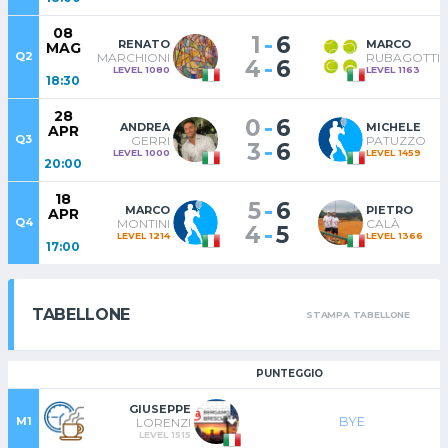
08
-
1
6
RENATO
MARCO
MAG
Q2
MARCHIONI
RUBAGOTTI
-
4
6
LEVEL 1080
LEVEL 1163
18:30
28
-
0
6
ANDREA
MICHELE
APR
Q3
GERRI
PATUZZO
-
3
6
LEVEL 1000
LEVEL 1459
20:00
18
-
5
6
MARCO
PIETRO
APR
Q4
MONTINI
CALÀ
-
4
5
LEVEL 1214
LEVEL 1366
17:00
TABELLONE
STAMPA TABELLONE
PUNTEGGIO
GIUSEPPE
BYE
M1
LORENZI
LEVEL 1515