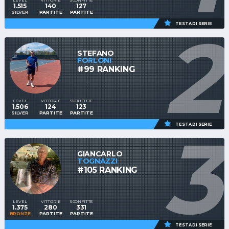
LEVEL
VITTORIE
SCONFITTE
1.515
140
127
SILVER
PARTITE
PARTITE
2
TESTA DI SERIE
STEFANO
FORLONI
#99 RANKING
LEVEL
VITTORIE
SCONFITTE
1.506
124
123
SILVER
PARTITE
PARTITE
3
TESTA DI SERIE
GIANCARLO
TOGNAZZI
#105 RANKING
LEVEL
VITTORIE
SCONFITTE
1.375
280
331
BRONZE
PARTITE
PARTITE
TESTA DI SERIE