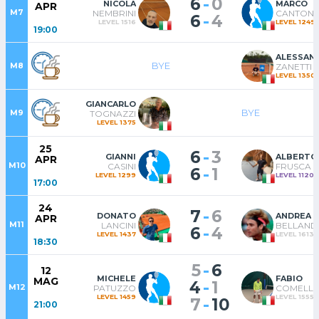
-
6
0
NICOLA
MARCO
APR
M7
NEMBRINI
CANTON
-
6
4
LEVEL 1516
LEVEL 1249
19:00
ALESSAN
BYE
M8
ZANETTI
LEVEL 1350
GIANCARLO
BYE
M9
TOGNAZZI
LEVEL 1375
25
-
6
3
GIANNI
ALBERTO
APR
M10
CASINI
FRUSCA
-
6
1
LEVEL 1299
LEVEL 1120
17:00
24
-
7
6
DONATO
ANDREA
APR
M11
LANCINI
BELLAND
-
6
4
LEVEL 1437
LEVEL 1613
18:30
-
5
6
12
MICHELE
FABIO
MAG
-
4
1
M12
PATUZZO
COMELLI
LEVEL 1459
LEVEL 1555
-
7
10
21:00