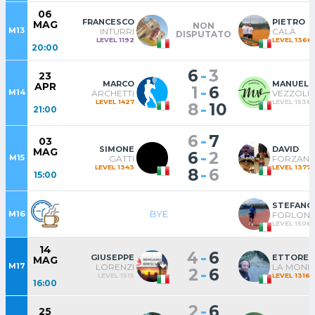
06
FRANCESCO
PIETRO
MAG
NON
M13
INTURRI
CALÀ
DISPUTATO
LEVEL 1192
LEVEL 1366
20:00
-
6
3
23
MARCO
MANUELE
APR
-
1
6
M14
ARCHETTI
VEZZOLI
LEVEL 1427
LEVEL 1536
-
8
10
21:00
-
6
7
03
SIMONE
DAVID
MAG
-
6
2
M15
GATTI
FORZANIN
LEVEL 1343
LEVEL 1377
-
8
6
15:00
STEFANO
BYE
M16
FORLONI
LEVEL 1506
14
-
4
6
GIUSEPPE
ETTORE
MAG
M17
LORENZI
LA MONI
-
2
6
LEVEL 1515
LEVEL 1316
16:00
-
2
6
25