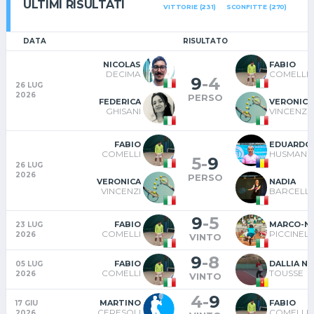
ULTIMI RISULTATI
VITTORIE (231)
SCONFITTE (270)
DATA
RISULTATO
NICOLAS
FABIO
DECIMA
COMELLI
9
-
4
26 LUG
2026
PERSO
FEDERICA
VERONICA
GHISANI
VINCENZI
FABIO
EDUARDO
COMELLI
HUSMAN
5
-
9
26 LUG
2026
PERSO
VERONICA
NADIA
VINCENZI
BARCELL
9
-
5
FABIO
MARCO-NI
23 LUG
COMELLI
PICCINELL
2026
VINTO
9
-
8
FABIO
DALLIA NI
05 LUG
COMELLI
TOUSSE
2026
VINTO
4
-
9
MARTINO
FABIO
17 GIU
CERESOLI
COMELLI
2026