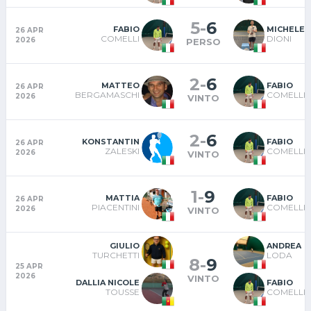
5
-
6
FABIO
MICHELE
26 APR
COMELLI
DIONI
2026
PERSO
2
-
6
MATTEO
FABIO
26 APR
BERGAMASCHI
COMELLI
2026
VINTO
2
-
6
KONSTANTIN
FABIO
26 APR
ZALESKI
COMELLI
2026
VINTO
1
-
9
MATTIA
FABIO
26 APR
PIACENTINI
COMELLI
2026
VINTO
GIULIO
ANDREA
TURCHETTI
LODA
8
-
9
25 APR
2026
VINTO
DALLIA NICOLE
FABIO
TOUSSE
COMELLI