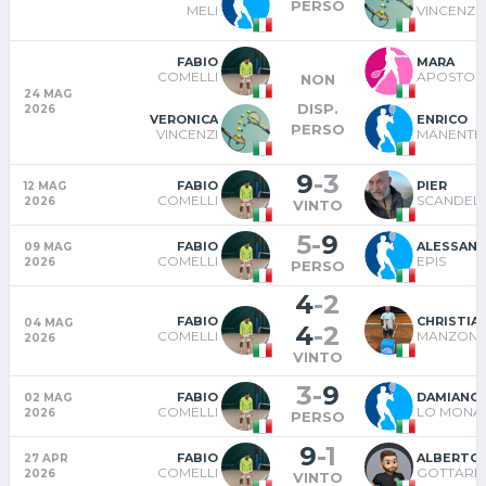
PERSO
MELI
VINCENZI
FABIO
MARA
COMELLI
APOSTOLI
NON
24 MAG
DISP.
2026
VERONICA
ENRICO
PERSO
VINCENZI
MANENTI
9
-
3
FABIO
PIER
12 MAG
COMELLI
SCANDEL
2026
VINTO
5
-
9
FABIO
ALESSAN
09 MAG
COMELLI
EPIS
2026
PERSO
4
-
2
FABIO
CHRISTIA
04 MAG
4
-
2
COMELLI
MANZONI
2026
VINTO
3
-
9
FABIO
DAMIANO
02 MAG
COMELLI
LO MONA
2026
PERSO
9
-
1
FABIO
ALBERTO
27 APR
COMELLI
GOTTARD
2026
VINTO