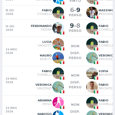
VINTO
6
-
9
FABIO
MASSIMO
16 GIU
COMELLI
BERTANZ
2026
PERSO
9
-
8
FERDINANDO
FABIO
14 GIU
PEDINI
COMELLI
2026
PERSO
LUCIA
FABIO
VANOTTI
COMELLI
NON
24 MAG
DISP.
2026
MAURO
VERONICA
PERSO
RIVETTI
VINCENZI
FABIO
SOFIA
COMELLI
BRONTESI
NON
24 MAG
DISP.
2026
VERONICA
FABIO
PERSO
VINCENZI
BRONTESI
ARIANNA
FABIO
PESCI
COMELLI
NON
24 MAG
DISP.
2026
NARCISO
VERONICA