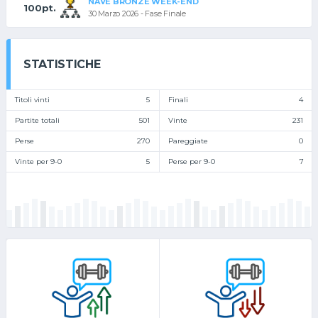
NAVE BRONZE WEEK-END
100pt.
30 Marzo 2026 - Fase Finale
STATISTICHE
Titoli vinti
5
Finali
4
Partite totali
501
Vinte
231
Perse
270
Pareggiate
0
Vinte per 9-0
5
Perse per 9-0
7