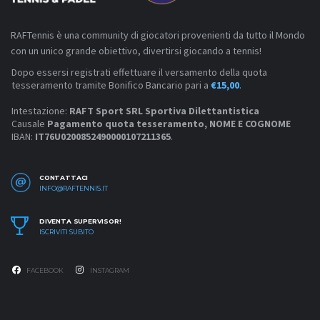
RAFTennis è una community di giocatori provenienti da tutto il Mondo
con un unico grande obiettivo, divertirsi giocando a tennis!
Dopo essersi registrati effettuare il versamento della quota
tesseramento tramite Bonifico Bancario pari a
€15,00
.
Intestazione:
RAFT Sport SRL Sportiva Dilettantistica
Causale
Pagamento quota tesseramento, NOME E COGNOME
IBAN:
IT76U0200852490000107211365
.
CONTATTACI
INFO@RAFTENNIS.IT
DIVENTA SUPERVISOR!
ISCRIVITI SUBITO
FACEBOOK
INSTAGRAM