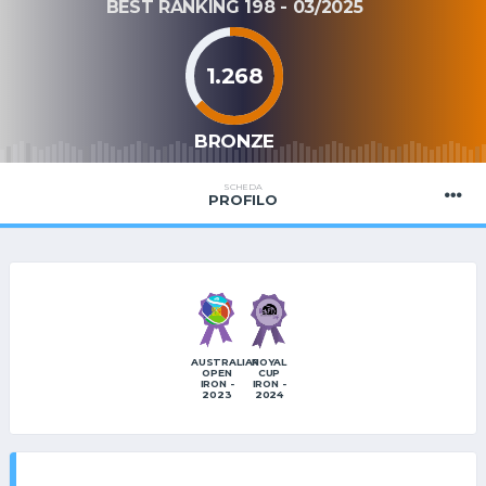
BEST RANKING 198 - 03/2025
1.268
BRONZE
SCHEDA
PROFILO
ROYAL
AUSTRALIAN
CUP
OPEN
IRON -
IRON -
2024
2023