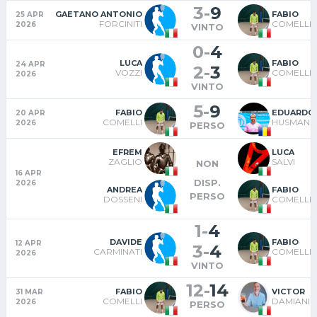
3
-
9
GAETANO ANTONIO
FABIO
25 APR
FORCINITI
COMELLI
2026
VINTO
0
-
4
LUCA
FABIO
24 APR
2
-
3
VOZZI
COMELLI
2026
VINTO
5
-
9
FABIO
EDUARDO
20 APR
COMELLI
HUSMAN
2026
PERSO
EFREM
LUCA
ZAGLIO
SALVI
NON
16 APR
DISP.
2026
ANDREA
FABIO
PERSO
DOSSENI
COMELLI
1
-
4
DAVIDE
FABIO
12 APR
3
-
4
CARMINATI
COMELLI
2026
VINTO
12
-
14
FABIO
VICTOR
31 MAR
COMELLI
DAMIANI
2026
PERSO