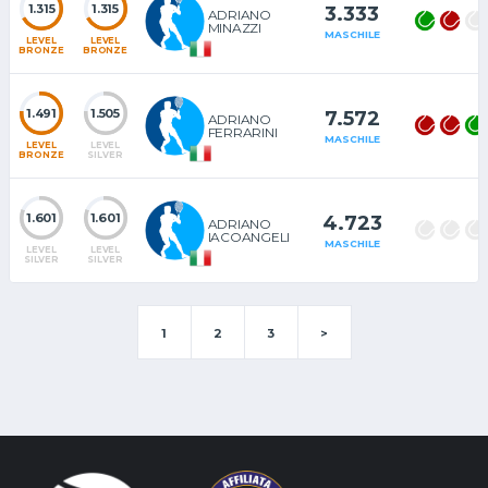
1.315
1.315
3.333
ADRIANO
MINAZZI
MASCHILE
LEVEL
LEVEL
BRONZE
BRONZE
1.491
1.505
7.572
ADRIANO
FERRARINI
MASCHILE
LEVEL
LEVEL
BRONZE
SILVER
1.601
1.601
4.723
ADRIANO
IACOANGELI
MASCHILE
LEVEL
LEVEL
SILVER
SILVER
1
2
3
>