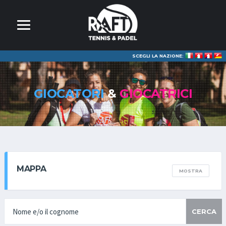
SCEGLI LA NAZIONE:
GIOCATORI
&
GIOCATRICI
MAPPA
MOSTRA
CERCA