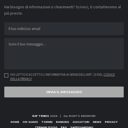
Hai bisogno di informazioni o chiarimenti? Scrivici, ti contatteremo al
più presto.
HO LETTO E ACCETTO L'INFORMATIVA AI SENSI DELL'ART. 13 DEL
CODICE
DELLA PRIVACY
INVIA IL MESSAGGIO
RAF TENNIS
2026 | ALL RIGHTS RESERVED
HOME
CHI SIAMO
TORNEI
RANKING
GIOCATORI
NEWS
PRIVACY
TERMINI D'USO
FAQ
SAFEGUARDING