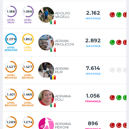
1.188
1.096
2.162
ADOLFO
VAGELLI
MASCHILE
LEVEL
LEVEL
IRON
IRON
2.079
1.892
2.892
ADRIAN
PAOLICCHI
MASCHILE
LEVEL
LEVEL
DIAMOND
GOLD
1.427
1.427
7.614
ADRIAN
FILIP
MASCHILE
LEVEL
LEVEL
BRONZE
BRONZE
1.401
1.466
1.056
ADRIANA
POLI
FEMMINILE
LEVEL
LEVEL
BRONZE
BRONZE
1.289
1.274
896
ADRIANA
PERONI
FEMMINILE