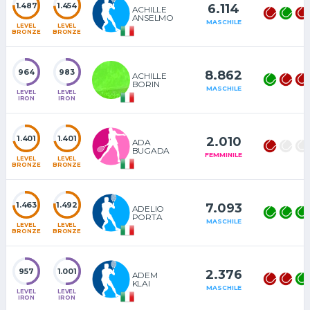
1.487
1.454
6.114
ACHILLE
ANSELMO
MASCHILE
LEVEL
LEVEL
BRONZE
BRONZE
964
983
8.862
ACHILLE
BORIN
MASCHILE
LEVEL
LEVEL
IRON
IRON
1.401
1.401
2.010
ADA
BUGADA
FEMMINILE
LEVEL
LEVEL
BRONZE
BRONZE
1.463
1.492
7.093
ADELIO
PORTA
MASCHILE
LEVEL
LEVEL
BRONZE
BRONZE
957
1.001
2.376
ADEM
KLAI
MASCHILE
LEVEL
LEVEL
IRON
IRON