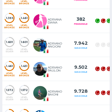
LEVEL
LEVEL
BRONZE
BRONZE
1.393
1.461
382
ADRIANA
DIANA
FEMMINILE
LEVEL
LEVEL
BRONZE
BRONZE
1.601
1.601
7.942
ADRIANO
ANGIONI
MASCHILE
LEVEL
LEVEL
SILVER
SILVER
1.461
1.451
9.502
ADRIANO
PAULON
MASCHILE
LEVEL
LEVEL
BRONZE
BRONZE
1.572
1.572
9.728
ADRIANO
BAIONI
MASCHILE
LEVEL
LEVEL
SILVER
SILVER