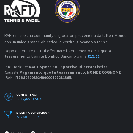
RAFTennis è una community di giocatori provenienti da tutto il Mondo
con un unico grande obiettivo, divertirsi giocando a tennis!
Dopo essersi registrati effettuare il versamento della quota
tesseramento tramite Bonifico Bancario pari a
€15,00
.
Intestazione:
RAFT Sport SRL Sportiva Dilettantistica
Causale
Pagamento quota tesseramento, NOME E COGNOME
IBAN:
IT76U0200852490000107211365
.
CONTATTACI
INFO@RAFTENNIS.IT
DIVENTA SUPERVISOR!
ISCRIVITI SUBITO