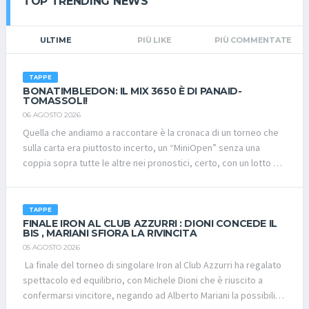
TOP TRENDING NEWS
avvenuto pagamento, con possibilità di DISDIRE SENZA PENALE
tassativamente ENTRO IL 31.08.2023 Costo ROYAL CUP 2023
(totale per i 2 giorni) Euro 185,00 A PERSONA; Per i Bimbi, info in
ULTIME
PIÙ LIKE
PIÙ COMMENTATE
privato a Simona. Vi aspettiamo! La Direzione RAFT
TAPPE
BONATIMBLEDON: IL MIX 3650 È DI PANAID-
TOMASSOLI!
06 AGOSTO 2026
Quella che andiamo a raccontare è la cronaca di un torneo che
sulla carta era piuttosto incerto, un “MiniOpen” senza una
coppia sopra tutte le altre nei pronostici, certo, con un lotto di
6-7 papabili, ma che per papabili intendo proprio sullo stesso
piano, un pò perché le variazioni di level estive, con tanti eventi
in pochi mesi, hanno creato vari scompaginamenti di coppie
TAPPE
storiche che hanno sforato il limite del fatidico 3650, e quindi
FINALE IRON AL CLUB AZZURRI : DIONI CONCEDE IL
BIS , MARIANI SFIORA LA RIVINCITA
l'incognita dell'alchimia con la socio ed il socio nuovo che son
05 AGOSTO 2026
sempre da testare.. un pò proprio perché sulla carta, non avrei
La finale del torneo di singolare Iron al Club Azzurri ha regalato
sinceramente saputo andare “a botta sicura” su nessuno. In
spettacolo ed equilibrio, con Michele Dioni che è riuscito a
tutta questa incertezza, chi vi scrive ammette la propria
confermarsi vincitore, negando ad Alberto Mariani la possibilità
ingenuità, perché non avevo proprio considerato il duo