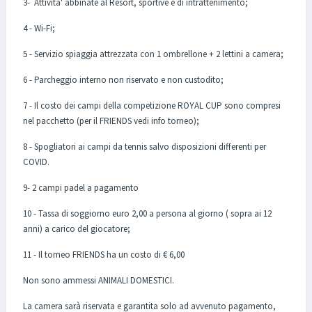
3- Attivita' abbinate al Resort, sportive e di intrattenimento;
4 - Wi-Fi;
5 - Servizio spiaggia attrezzata con 1 ombrellone + 2 lettini a camera;
6 - Parcheggio interno non riservato e non custodito;
7 - Il costo dei campi della competizione ROYAL CUP sono compresi
nel pacchetto (per il FRIENDS vedi info torneo);
8 - Spogliatori ai campi da tennis salvo disposizioni differenti per
COVID.
9- 2 campi padel a pagamento
10 - Tassa di soggiorno euro 2,00 a persona al giorno ( sopra ai 12
anni) a carico del giocatore;
11 - Il torneo FRIENDS ha un costo di € 6,00
Non sono ammessi ANIMALI DOMESTICI.
La camera sarà riservata e garantita solo ad avvenuto pagamento,