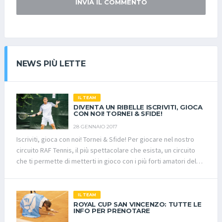
INVIA IL COMMENTO
NEWS PIÙ LETTE
IL TEAM
DIVENTA UN RIBELLE ISCRIVITI, GIOCA
CON NOI! TORNEI & SFIDE!
28 GENNAIO 2017
Iscriviti, gioca con noi! Tornei & Sfide! Per giocare nel nostro
circuito RAF Tennis, il più spettacolare che esista, un circuito
che ti permette di metterti in gioco con i più forti amatori del
nostro bellissimo sport, devi seguire la procedura: Iscriviti al
nostro sito cliccando sul tasto “iscriviti” e compilando i tuoi dati
anagrafici. Riceverai una mail con link allegato dove devi
IL TEAM
conferme l’iscrizione al sito. Dal link si accederà ad una nuova
ROYAL CUP SAN VINCENZO: TUTTE LE
INFO PER PRENOTARE
schermata dove deve essere caricato il certificato medico