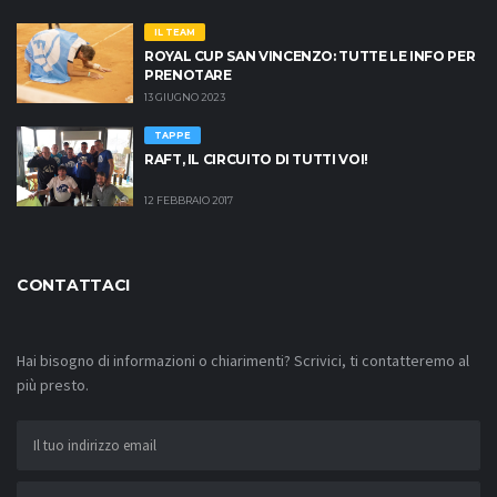
anche a rete, complimenti davvero per una Coccarda
meritatissima, ma anche a MuraDuranti, tra i protagonisti
IL TEAM
assoluti dei due weekend di Bonatimbledon!#PlayRebel
ROYAL CUP SAN VINCENZO: TUTTE LE INFO PER
PRENOTARE
#StayRaft
13 GIUGNO 2023
TAPPE
RAFT, IL CIRCUITO DI TUTTI VOI!
12 FEBBRAIO 2017
CONTATTACI
Hai bisogno di informazioni o chiarimenti? Scrivici, ti contatteremo al
più presto.