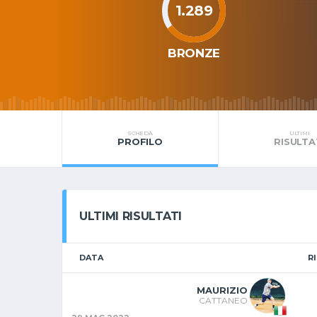
1.289
BRONZE
SCHEDA
ULTIMI
PROFILO
RISULTA
ULTIMI RISULTATI
DATA
R
MAURIZIO
CATTANEO