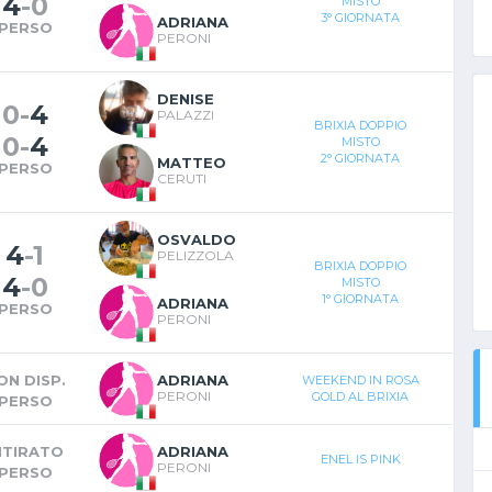
4
-
0
MISTO
3° GIORNATA
ADRIANA
PERSO
PERONI
DENISE
0
-
4
PALAZZI
BRIXIA DOPPIO
0
-
4
MISTO
2° GIORNATA
MATTEO
PERSO
CERUTI
OSVALDO
4
-
1
PELIZZOLA
BRIXIA DOPPIO
4
-
0
MISTO
1° GIORNATA
ADRIANA
PERSO
PERONI
ON DISP.
ADRIANA
WEEKEND IN ROSA
PERONI
GOLD AL BRIXIA
PERSO
ITIRATO
ADRIANA
ENEL IS PINK
PERONI
PERSO