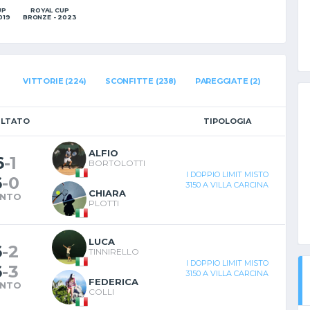
ROYAL CUP
UP
BRONZE - 2023
019
VITTORIE (224)
SCONFITTE (238)
PAREGGIATE (2)
ULTATO
TIPOLOGIA
ALFIO
6
-
1
BORTOLOTTI
I DOPPIO LIMIT MISTO
6
-
0
3150 A VILLA CARCINA
CHIARA
INTO
PLOTTI
LUCA
6
-
2
TINNIRELLO
I DOPPIO LIMIT MISTO
6
-
3
3150 A VILLA CARCINA
FEDERICA
INTO
COLLI