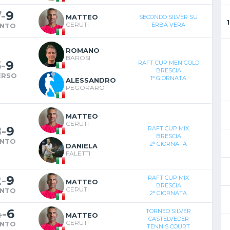
7
-
9
MATTEO
SECONDO SILVER SU
CERUTI
ERBA VERA
INTO
ROMANO
BAROSI
5
-
9
RAFT CUP MEN GOLD
BRESCIA
ERSO
1° GIORNATA
ALESSANDRO
PEGORARO
MATTEO
CERUTI
8
-
9
RAFT CUP MIX
BRESCIA
INTO
2° GIORNATA
DANIELA
FALETTI
2
-
9
RAFT CUP MIX
MATTEO
BRESCIA
CERUTI
INTO
2° GIORNATA
4
-
6
TORNEO SILVER
MATTEO
CASTELVEDER
CERUTI
INTO
TENNIS COURT