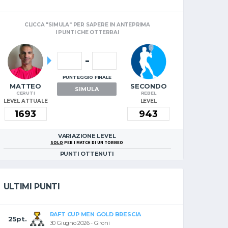
CLICCA "SIMULA" PER SAPERE IN ANTEPRIMA
I PUNTI CHE OTTERRAI
-
PUNTEGGIO FINALE
MATTEO
SECONDO
SIMULA
CERUTI
REBEL
LEVEL ATTUALE
LEVEL
VARIAZIONE LEVEL
SOLO
PER I MATCH DI UN TORNEO
PUNTI OTTENUTI
ULTIMI PUNTI
RAFT CUP MEN GOLD BRESCIA
25pt.
30 Giugno 2026 - Gironi