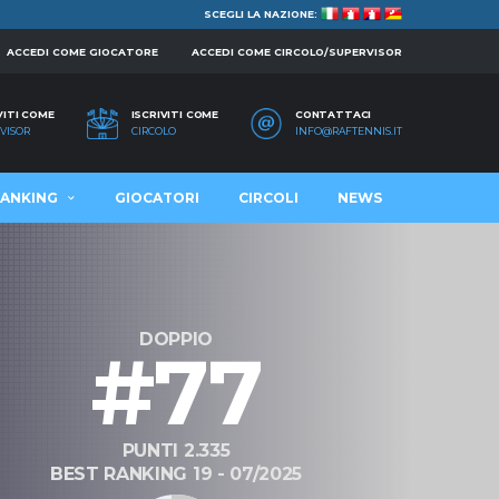
SCEGLI LA NAZIONE:
ACCEDI COME GIOCATORE
ACCEDI COME CIRCOLO/SUPERVISOR
VITI COME
ISCRIVITI COME
CONTATTACI
VISOR
CIRCOLO
INFO@RAFTENNIS.IT
ANKING
GIOCATORI
CIRCOLI
NEWS
DOPPIO
#77
PUNTI 2.335
BEST RANKING 19 - 07/2025