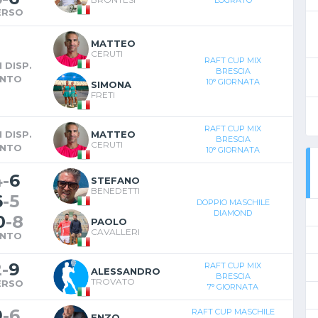
ERSO
MATTEO
CERUTI
RAFT CUP MIX
 DISP.
BRESCIA
INTO
10° GIORNATA
SIMONA
FRETI
RAFT CUP MIX
 DISP.
MATTEO
BRESCIA
CERUTI
INTO
10° GIORNATA
4
-
6
STEFANO
BENEDETTI
6
-
5
DOPPIO MASCHILE
DIAMOND
0
-
8
PAOLO
CAVALLERI
INTO
2
-
9
RAFT CUP MIX
ALESSANDRO
BRESCIA
TROVATO
ERSO
7° GIORNATA
9
-
6
RAFT CUP MASCHILE
ENZO