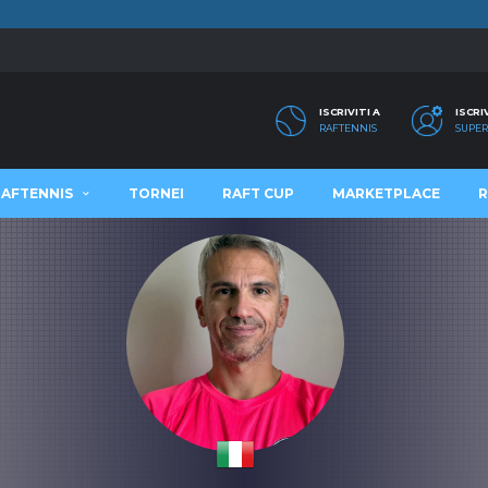
ISCRIVITI A
ISCRI
RAFTENNIS
SUPER
RAFTENNIS
TORNEI
RAFT CUP
MARKETPLACE
R