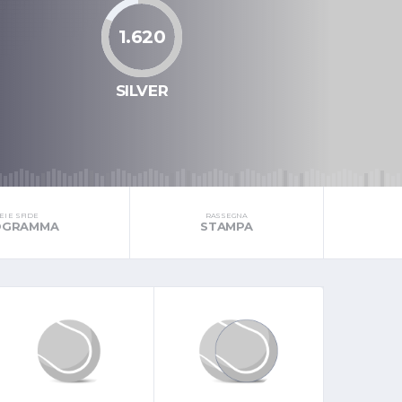
1.620
SILVER
I E SFIDE
RASSEGNA
ROGRAMMA
STAMPA