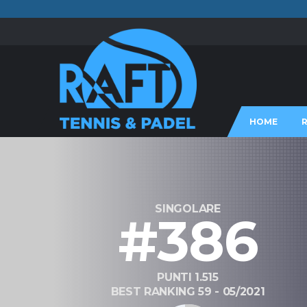
HOME
SINGOLARE
#386
PUNTI 1.515
BEST RANKING 59 - 05/2021