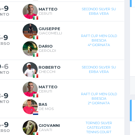
4
-
9
MATTEO
SECONDO SILVER SU
CERUTI
ERBA VERA
INTO
GIUSEPPE
GIACOMELLI
5
-
9
RAFT CUP MEN GOLD
BRESCIA
ERSO
4° GIORNATA
DARIO
GEROLDI
9
-
6
ROBERTO
SECONDO SILVER SU
CHECCHI
ERBA VERA
INTO
MATTEO
CERUTI
8
-
9
RAFT CUP MEN GOLD
BRESCIA
INTO
2° GIORNATA
BAS
DE MOS
4
-
9
TORNEO SILVER
GIOVANNI
CASTELVEDER
CAVATI
ERSO
TENNIS COURT