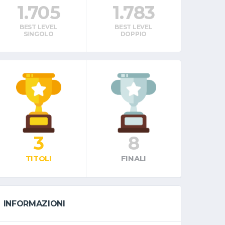
1.705
1.783
BEST LEVEL
BEST LEVEL
SINGOLO
DOPPIO
3
8
TITOLI
FINALI
INFORMAZIONI