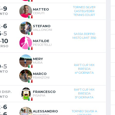
3
-
9
TORNEO SILVER
MATTEO
CASTELVEDER
CERUTI
INTO
TENNIS COURT
2
-
6
STEFANO
VALLONCINI
6
-
5
SASSA DOPPIO
MISTO LIMIT 3150
-
10
MATILDE
PESCETELLI
ERSO
MERY
MURA
9
-
5
RAFT CUP MIX
BRESCIA
INTO
4° GIORNATA
MARCO
FRANZONI
RAFT CUP MIX
 DISP.
FRANCESCO
BRESCIA
PISAPIA
INTO
5° GIORNATA
2
-
6
ALESSANDRO
TORNEO SILVER A
5
-
6
BRONTESI
LOGRATO