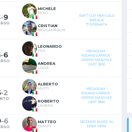
MICHELE
PESCI
3
-
9
RAFT CUP MEN GOLD
BRESCIA
ERSO
7° GIORNATA
CRISTIAN
BERGAMASCHI
LEONARDO
PEA
MEGASLAM -
5
-
6
ROLAND GARROS -
DOPPIO MASCHILE
ERSO
ANDREA
LIMIT 3650
LODA
ALBERTO
MUTTI
MEGASLAM -
6
-
2
ROLAND GARROS -
DOPPIO MASCHILE
INTO
ROBERTO
LIMIT 3650
LAMERA
9
-
6
MATTEO
SECONDO SILVER SU
CERUTI
ERBA VERA
ERSO