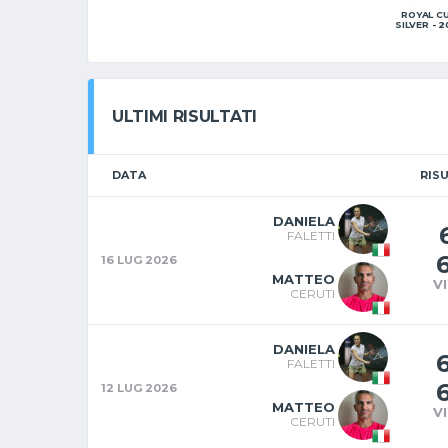
ROYAL C
SILVER - 2
ULTIMI RISULTATI
DATA
RIS
DANIELA
FALETTI
16 LUG 2026
MATTEO
V
CERUTI
DANIELA
FALETTI
12 LUG 2026
MATTEO
V
CERUTI