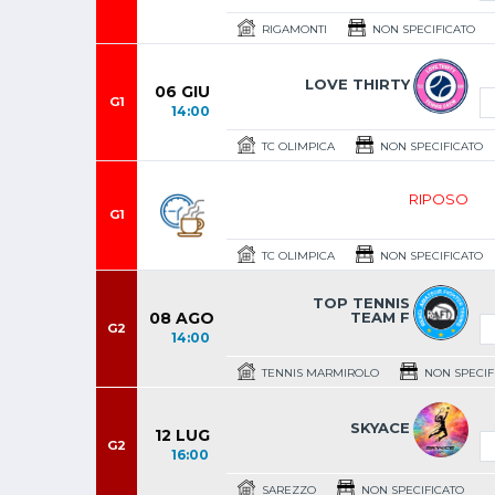
RIGAMONTI
NON SPECIFICATO
LOVE THIRTY
06 GIU
G1
14:00
TC OLIMPICA
NON SPECIFICATO
RIPOSO
G1
TC OLIMPICA
NON SPECIFICATO
TOP TENNIS
08 AGO
TEAM F
G2
14:00
TENNIS MARMIROLO
NON SPECIF
SKYACE
12 LUG
G2
16:00
SAREZZO
NON SPECIFICATO