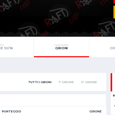
NCO
CALENDARIO
E 10/16
GIRONI
CO
TUTTI I GIRONI
1° GIRONE
2° GIRONE
#
PUNTEGGIO
GIRONE