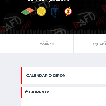
SCHEDA
ELE
TORNEO
SQUADR
CALENDARIO GIRONI
a
1
GIORNATA