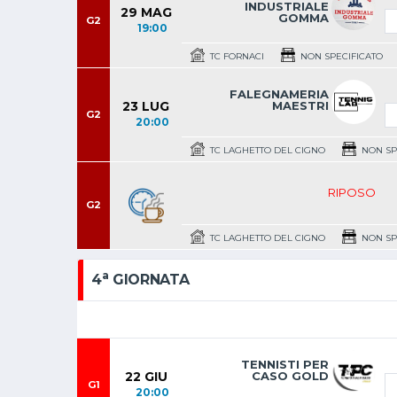
INDUSTRIALE
29 MAG
GOMMA
G2
19:00
TC FORNACI
NON SPECIFICATO
FALEGNAMERIA
23 LUG
MAESTRI
G2
20:00
TC LAGHETTO DEL CIGNO
NON SP
RIPOSO
G2
TC LAGHETTO DEL CIGNO
NON SP
a
4
GIORNATA
TENNISTI PER
22 GIU
CASO GOLD
G1
20:00