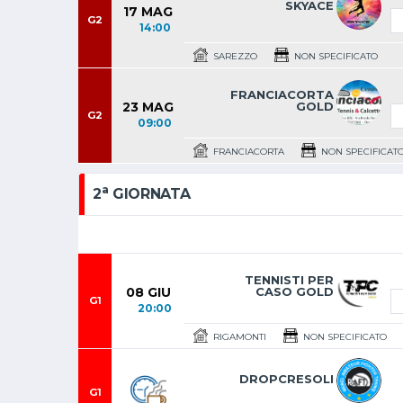
SKYACE
17 MAG
G2
14:00
SAREZZO
NON SPECIFICATO
FRANCIACORTA
23 MAG
GOLD
G2
09:00
FRANCIACORTA
NON SPECIFICAT
a
2
GIORNATA
TENNISTI PER
08 GIU
CASO GOLD
G1
20:00
RIGAMONTI
NON SPECIFICATO
DROPCRESOLI
G1