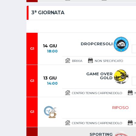
a
3
GIORNATA
DROPCRESOLI
14 GIU
G1
18:00
BRIXIA
NON SPECIFICATO
GAME OVER
13 GIU
GOLD
G1
14:00
CENTRO TENNIS CARPENEDOLO
N
RIPOSO
G1
CENTRO TENNIS CARPENEDOLO
N
SPORTING