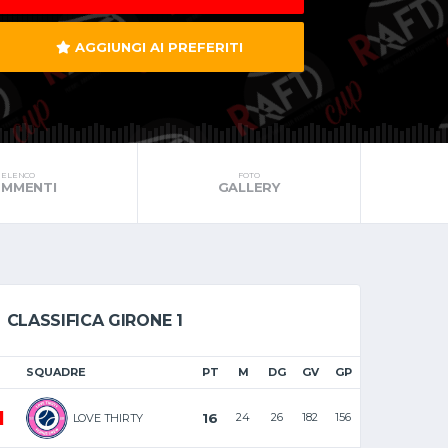
AGGIUNGI AI PREFERITI
ELENCO
FOTO
MMENTI
GALLERY
CLASSIFICA GIRONE 1
SQUADRE
PT
M
DG
GV
GP
1
16
24
26
182
156
LOVE THIRTY