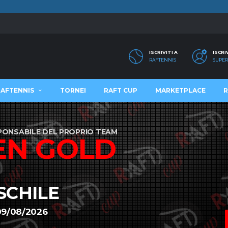
ISCRIVITI A
ISCRI
RAFTENNIS
SUPER
RAFTENNIS
TORNEI
RAFT CUP
MARKETPLACE
R
SPONSABILE DEL PROPRIO TEAM
EN GOLD
SCHILE
09/08/2026