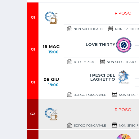
RIPOSO
G1
NON SPECIFICATO
NON SPECIFIC
LOVE THIRTY
16 MAG
G1
15:00
TC OLIMPICA
NON SPECIFICATO
I PESCI DEL
08 GIU
LAGHETTO
G1
19:00
BORGO PONCARALE
NON SPECIF
RIPOSO
G2
BORGO PONCARALE
NON SPECIF