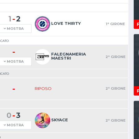
-
1
2
LOVE THIRTY
1° GIRONE
MOSTRA
ICATO
-
FALEGNAMERIA
2° GIRONE
MAESTRI
MOSTRA
ICATO
-
RIPOSO
2° GIRONE
-
0
3
SKYACE
2° GIRONE
MOSTRA
O