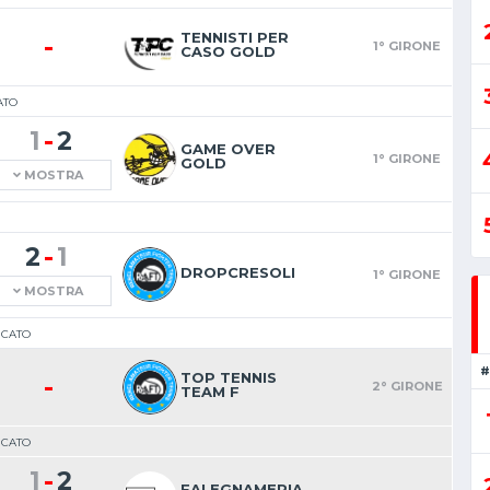
TENNISTI PER
-
1° GIRONE
CASO GOLD
ATO
-
1
2
GAME OVER
1° GIRONE
GOLD
MOSTRA
-
2
1
DROPCRESOLI
1° GIRONE
MOSTRA
ICATO
#
TOP TENNIS
-
2° GIRONE
TEAM F
ICATO
-
1
2
FALEGNAMERIA