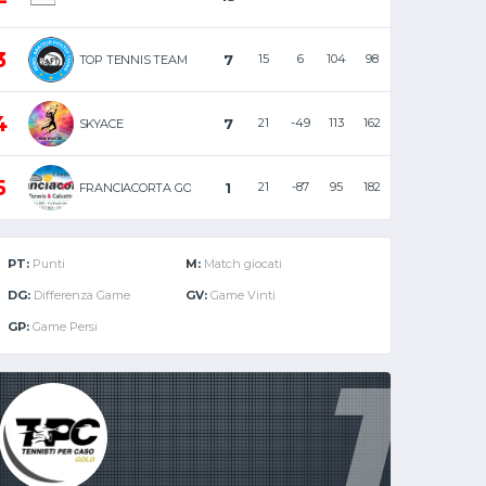
3
7
15
6
104
98
TOP TENNIS TEAM F
4
7
21
-49
113
162
SKYACE
5
1
21
-87
95
182
FRANCIACORTA GOLD
PT:
Punti
M:
Match giocati
DG:
Differenza Game
GV:
Game Vinti
GP:
Game Persi
1