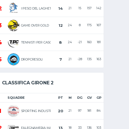
2
14
21
15
157
142
I PESCI DEL LAGHETTO
3
12
24
8
175
167
GAME OVER GOLD
4
8
24
-21
160
181
TENNISTI PER CASO GOLD
5
7
21
-28
135
163
DROPCRESOLI
CLASSIFICA GIRONE 2
SQUADRE
PT
M
DG
GV
GP
1
20
21
97
181
84
SPORTING INDUSTRIALE GOMMA
2
13
18
33
136
103
FALEGNAMERIA MAESTRI