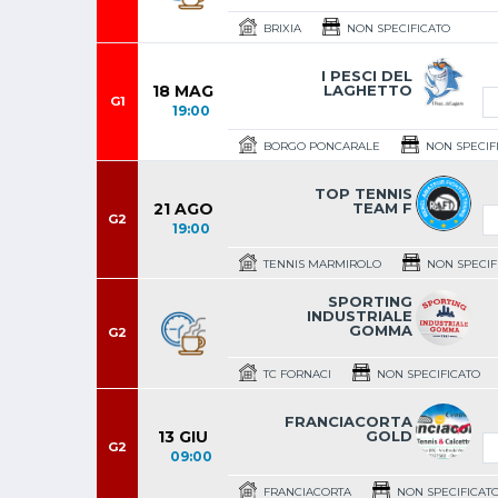
BRIXIA
NON SPECIFICATO
I PESCI DEL
18 MAG
LAGHETTO
G1
19:00
BORGO PONCARALE
NON SPECIF
TOP TENNIS
21 AGO
TEAM F
G2
19:00
TENNIS MARMIROLO
NON SPECIF
SPORTING
INDUSTRIALE
GOMMA
G2
TC FORNACI
NON SPECIFICATO
FRANCIACORTA
13 GIU
GOLD
G2
09:00
FRANCIACORTA
NON SPECIFICAT