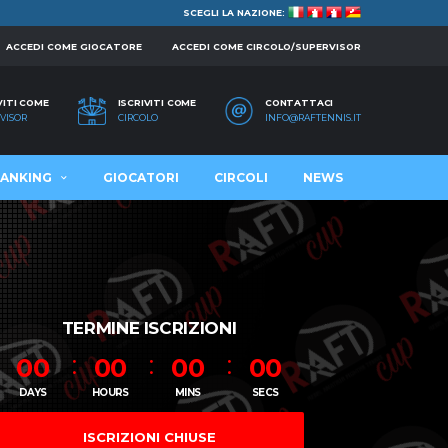
SCEGLI LA NAZIONE:
ACCEDI COME GIOCATORE
ACCEDI COME CIRCOLO/SUPERVISOR
VITI COME
ISCRIVITI COME
CONTATTACI
VISOR
CIRCOLO
INFO@RAFTENNIS.IT
ANKING
GIOCATORI
CIRCOLI
NEWS
TERMINE ISCRIZIONI
00
00
00
00
DAYS
HOURS
MINS
SECS
ISCRIZIONI CHIUSE