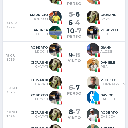
PERSO
5
-
6
MAURIZIO
GIOVANNI
BONASSI
CAVATI
6
-
4
23 GIU
2026
10
-
7
ANDREA
ROBERTO
FOLETTI
LECCHI
PERSO
ROBERTO
GIANNI
LECCHI
ALESSI
9
-
8
19 GIU
2026
VINTO
GIOVANNI
DANIELE
CAVATI
PEA
GIOVANNI
MICHELE
CAVATI
COMPAGNONI
6
-
7
09 GIU
2026
PERSO
ROBERTO
DAVIDE
LECCHI
ZANETTI
8
-
7
GIOVANNI
ROBERTO
08 GIU
CAVATI
CHECCHI
2026
VINTO