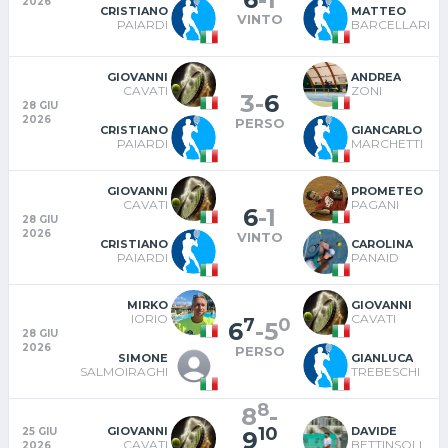
2026
CRISTIANO
MATTEO
VINTO
PAIARDI
BARCELLARI
GIOVANNI
ANDREA
CAVATI
ZONI
3
-
6
28 GIU
2026
PERSO
CRISTIANO
GIANCARLO
PAIARDI
MARCHETTI
GIOVANNI
PROMETEO
CAVATI
PAGANI
6
-
1
28 GIU
2026
VINTO
CRISTIANO
CAROLINA
PAIARDI
PANAID
MIRKO
GIOVANNI
IORIO
CAVATI
7
0
6
-
5
28 GIU
2026
PERSO
SIMONE
GIANLUCA
SALMOIRAGHI
TREBESCHI
8
8
-
10
GIOVANNI
DAVIDE
25 GIU
9
CAVATI
BETTINSOLI
2026