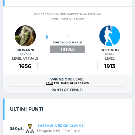
CLICCA "SIMULA" PER SAPERE IN ANTEPRIMA
I PUNTI CHE OTTERRAI
-
PUNTEGGIO FINALE
SIMULA
GIOVANNI
SECONDO
CAVATI
REBEL
LEVEL ATTUALE
LEVEL
VARIAZIONE LEVEL
SOLO
PER I MATCH DI UN TORNEO
PUNTI OTTENUTI
ULTIMI PUNTI
SASSA SILVER ON CLAY 03
350pt.
05 Agosto 2026 - Fase Finale