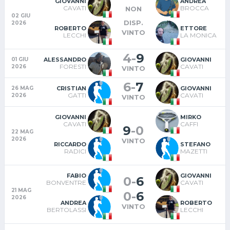
GIOVANNI
ANDREA
CAVATI
BROCCA
NON
02 GIU
DISP.
2026
ROBERTO
ETTORE
VINTO
LECCHI
LA MONICA
4
-
9
ALESSANDRO
GIOVANNI
01 GIU
FORESTI
CAVATI
2026
VINTO
6
-
7
CRISTIAN
GIOVANNI
26 MAG
GATTI
CAVATI
2026
VINTO
GIOVANNI
MIRKO
CAVATI
CAFFI
9
-
0
22 MAG
2026
VINTO
RICCARDO
STEFANO
RADICI
MAZETTI
FABIO
GIOVANNI
0
-
6
BONVENTRE
CAVATI
21 MAG
0
-
6
2026
ANDREA
ROBERTO
VINTO
BERTOLASSI
LECCHI