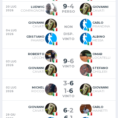
9
-
4
LUDWIG
GIOVANNI
20 LUG
COMPAGNONI
CAVATI
2026
PERSO
GIOVANNI
CARLO
CAVATI
PRANDINA
NON
04 LUG
DISP.
2026
CRISTIANO
ALBINO
VINTO
PAIARDI
MESSA
ROBERTO
OMAR
LECCHI
LOCATELLI
9
-
6
03 LUG
2026
VINTO
GIOVANNI
STEFANO
CAVATI
GHISLERI
3
-
6
MICHEL
GIOVANNI
02 LUG
1
-
6
ROCCO
CAVATI
2026
VINTO
GIOVANNI
CARLO
6
-
2
CAVATI
MAINETTI
29 GIU
6
-
1