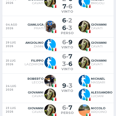
CAVATI
BRIGOLI
2026
7
-
6
VINTO
6
-
2
GIANLUCA
GIOVANNI
04 AGO
6
-
3
PRATI
CAVATI
2026
PERSO
6
-
9
ANGIOLINO
GIOVANNI
29 LUG
ZANNI
CAVATI
2026
VINTO
6
-
7
FILIPPO
GIOVANNI
25 LUG
3
-
6
LAZZARONI
CAVATI
2026
VINTO
ROBERTO
MICHAEL
LECCHI
MASSARI
9
-
3
24 LUG
2026
VINTO
GIOVANNI
ALESSANDRO
CAVATI
LUCIANI
6
-
7
GIOVANNI
NICCOLÒ
23 LUG
CAVATI
ARDOINO
2026
PERSO