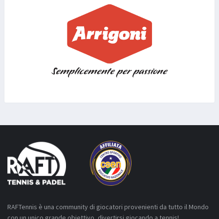
RAFTennis è una community di giocatori provenienti da tutto il Mondo
con un unico grande obiettivo, divertirsi giocando a tennis!