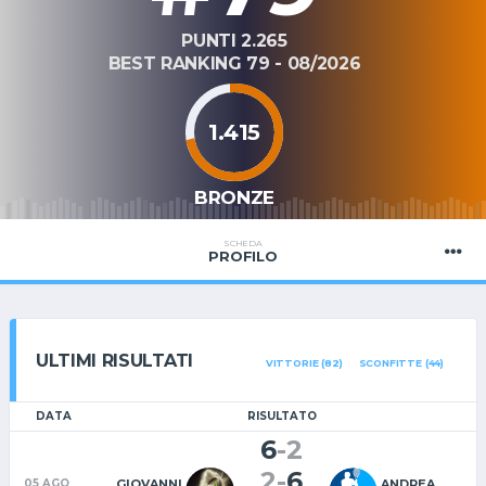
PUNTI 2.265
BEST RANKING 79 - 08/2026
1.415
BRONZE
SCHEDA
PROFILO
ULTIMI RISULTATI
VITTORIE (82)
SCONFITTE (44)
DATA
RISULTATO
6
-
2
2
-
6
GIOVANNI
ANDREA
05 AGO