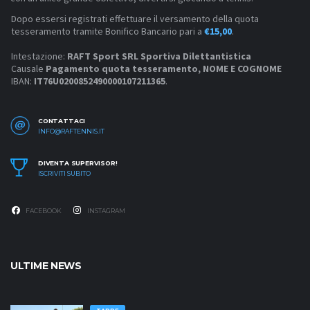
Dopo essersi registrati effettuare il versamento della quota
tesseramento tramite Bonifico Bancario pari a
€15,00
.
Intestazione:
RAFT Sport SRL Sportiva Dilettantistica
Causale
Pagamento quota tesseramento, NOME E COGNOME
IBAN:
IT76U0200852490000107211365
.
CONTATTACI
INFO@RAFTENNIS.IT
DIVENTA SUPERVISOR!
ISCRIVITI SUBITO
FACEBOOK
INSTAGRAM
ULTIME NEWS