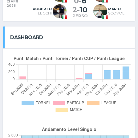
0
-
6
21 APR
2026
2
-
10
ROBERTO
MARIO
LECCHI
SCOVOLI
PERSO
DASHBOARD