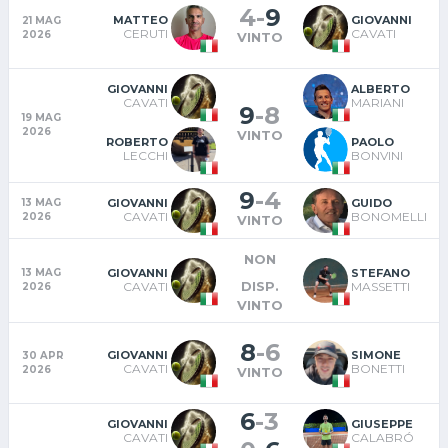
4
-
9
MATTEO
GIOVANNI
21 MAG
CERUTI
CAVATI
2026
VINTO
GIOVANNI
ALBERTO
CAVATI
MARIANI
9
-
8
19 MAG
2026
VINTO
ROBERTO
PAOLO
LECCHI
BONVINI
9
-
4
GIOVANNI
GUIDO
13 MAG
CAVATI
BONOMELLI
2026
VINTO
NON
GIOVANNI
STEFANO
13 MAG
DISP.
CAVATI
MASSETTI
2026
VINTO
8
-
6
GIOVANNI
SIMONE
30 APR
CAVATI
BONETTI
2026
VINTO
6
-
3
GIOVANNI
GIUSEPPE
CAVATI
CALABRÓ