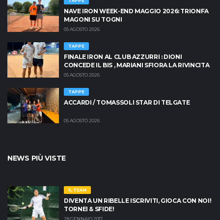
TAPPE
NAVE IRON WEEK-END MAGGIO 2026: TRIONFA
MAGONI SU TOGNI
05 AGOSTO 2026
TAPPE
FINALE IRON AL CLUB AZZURRI : DIONI
CONCEDE IL BIS , MARIANI SFIORA LA RIVINCITA
05 AGOSTO 2026
TAPPE
ACCARDI / TOMASSOLI STAR DI TELGATE
05 AGOSTO 2026
NEWS PIÙ VISTE
IL TEAM
DIVENTA UN RIBELLE ISCRIVITI, GIOCA CON NOI!
TORNEI & SFIDE!
28 GENNAIO 2017