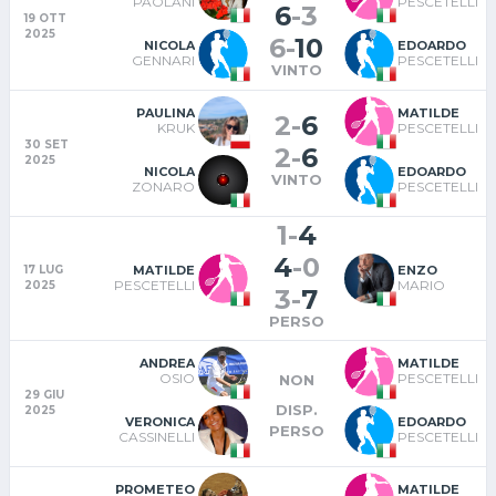
PAOLANI
PESCETELLI
6
-
3
19 OTT
2025
6
-
10
NICOLA
EDOARDO
GENNARI
PESCETELLI
VINTO
PAULINA
MATILDE
2
-
6
KRUK
PESCETELLI
30 SET
2
-
6
2025
NICOLA
EDOARDO
VINTO
ZONARO
PESCETELLI
1
-
4
4
-
0
MATILDE
ENZO
17 LUG
PESCETELLI
MARIO
2025
3
-
7
PERSO
ANDREA
MATILDE
OSIO
PESCETELLI
NON
29 GIU
DISP.
2025
VERONICA
EDOARDO
PERSO
CASSINELLI
PESCETELLI
PROMETEO
MATILDE