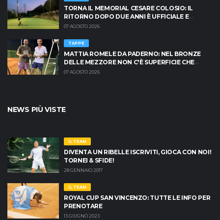
TORNA IL MEMORIAL CESARE COLOSIO: IL
RITORNO DOPO DUE ANNI È UFFICIALE E
BRESCIA È PRONTA AD INFIAMMARSI!
07 AGOSTO 2026
TAPPE
MATTIA ROMELE DA PADERNO: NEL BRONZE
DELLE MEZZORE NON C'È SUPERFICIE CHE
TENGA
07 AGOSTO 2026
NEWS PIÙ VISTE
IL TEAM
DIVENTA UN RIBELLE ISCRIVITI, GIOCA CON NOI!
TORNEI & SFIDE!
28 GENNAIO 2017
IL TEAM
ROYAL CUP SAN VINCENZO: TUTTE LE INFO PER
PRENOTARE
13 GIUGNO 2023