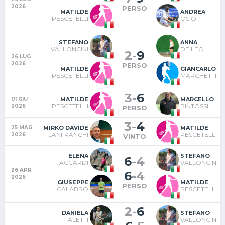
2026
PERSO
MATILDE
ANDREA
PESCETELLI
OSIO
STEFANO
ANNA
VALLONCINI
DE LEO
2
-
9
26 LUG
2026
PERSO
MATILDE
GIANCARLO
PESCETELLI
MARCHETTI
3
-
6
MATILDE
MARCELLO
01 GIU
PESCETELLI
PINTOSSI
2026
PERSO
3
-
4
MIRKO DAVIDE
MATILDE
25 MAG
LANFRANCHI
PESCETELLI
2026
VINTO
ELENA
STEFANO
6
-
4
ACCARDI
VALLONCINI
26 APR
6
-
4
2026
GIUSEPPE
MATILDE
PERSO
CALABRÓ
PESCETELLI
2
-
6
DANIELA
STEFANO
FALETTI
VALLONCINI