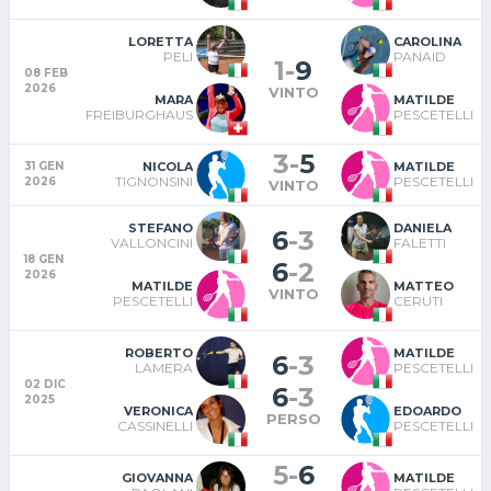
LORETTA
CAROLINA
PELI
PANAID
1
-
9
08 FEB
2026
VINTO
MARA
MATILDE
FREIBURGHAUS
PESCETELLI
3
-
5
NICOLA
MATILDE
31 GEN
TIGNONSINI
PESCETELLI
2026
VINTO
STEFANO
DANIELA
6
-
3
VALLONCINI
FALETTI
18 GEN
6
-
2
2026
MATILDE
MATTEO
VINTO
PESCETELLI
CERUTI
ROBERTO
MATILDE
6
-
3
LAMERA
PESCETELLI
02 DIC
6
-
3
2025
VERONICA
EDOARDO
PERSO
CASSINELLI
PESCETELLI
5
-
6
GIOVANNA
MATILDE