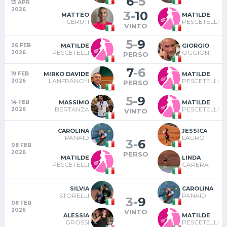
6
-
5
13 APR
2026
3
-
10
MATTEO
MATILDE
CERUTI
PESCETELLI
VINTO
5
-
9
MATILDE
GIORGIO
26 FEB
PESCETELLI
OGGIONI
2026
PERSO
7
-
6
MIRKO DAVIDE
MATILDE
19 FEB
LANFRANCHI
PESCETELLI
2026
PERSO
5
-
9
MASSIMO
MATILDE
14 FEB
BERTANZA
PESCETELLI
2026
VINTO
CAROLINA
JESSICA
PANAID
LAURO
3
-
6
08 FEB
2026
PERSO
MATILDE
LINDA
PESCETELLI
CARERA
SILVIA
CAROLINA
STORELLI
PANAID
3
-
9
08 FEB
2026
VINTO
ALESSIA
MATILDE
GROSSI
PESCETELLI