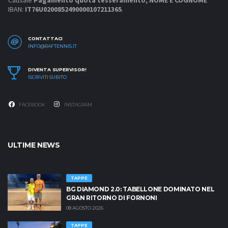
Causale
Pagamento quota tesseramento, NOME E COGNOME
IBAN:
IT76U0200852490000107211365
.
CONTATTACI
INFO@RAFTENNIS.IT
DIVENTA SUPERVISOR!
ISCRIVITI SUBITO
FACEBOOK
INSTAGRAM
ULTIME NEWS
TAPPE
BG DIAMOND 2.0: TABELLONE DOMINATO NEL
GRAN RITORNO DI FORNONI
08 AGOSTO 2026
TAPPE