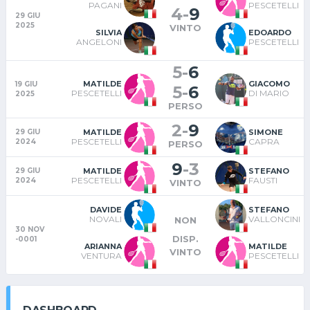
PAGANI
PESCETELLI
4
-
9
29 GIU
2025
VINTO
SILVIA
EDOARDO
ANGELONI
PESCETELLI
5
-
6
MATILDE
GIACOMO
19 GIU
5
-
6
PESCETELLI
DI MARIO
2025
PERSO
2
-
9
MATILDE
SIMONE
29 GIU
PESCETELLI
CAPRA
2024
PERSO
9
-
3
MATILDE
STEFANO
29 GIU
PESCETELLI
FAUSTI
2024
VINTO
DAVIDE
STEFANO
NOVALI
VALLONCINI
NON
30 NOV
DISP.
-0001
ARIANNA
MATILDE
VINTO
VENTURA
PESCETELLI