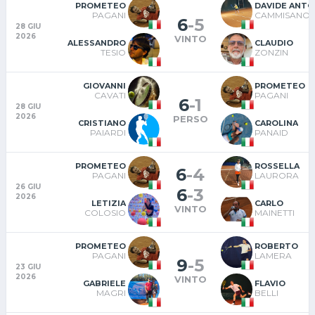
PROMETEO
DAVIDE ANTO
PAGANI
CAMMISANO
6
-
5
28 GIU
2026
VINTO
ALESSANDRO
CLAUDIO
TESIO
ZONZIN
GIOVANNI
PROMETEO
CAVATI
PAGANI
6
-
1
28 GIU
2026
PERSO
CRISTIANO
CAROLINA
PAIARDI
PANAID
PROMETEO
ROSSELLA
6
-
4
PAGANI
LAURORA
26 GIU
6
-
3
2026
LETIZIA
CARLO
VINTO
COLOSIO
MAINETTI
PROMETEO
ROBERTO
PAGANI
LAMERA
9
-
5
23 GIU
2026
VINTO
GABRIELE
FLAVIO
MAGRI
BELLI