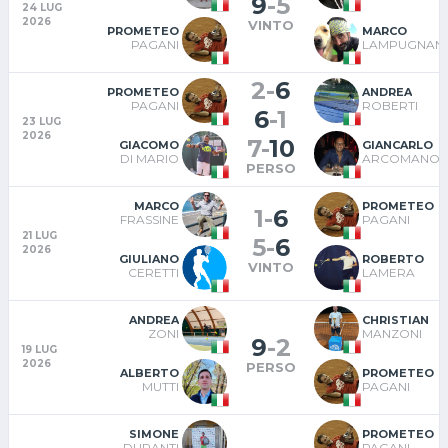
9
-
5
24 LUG
2026
VINTO
PROMETEO
MARCO
PAGANI
LAMPUGNANI
2
-
6
PROMETEO
ANDREA
PAGANI
ROBERTI
6
-
1
23 LUG
2026
7
-
10
GIACOMO
GIANCARLO
DI MARIO
ARCOMANO
PERSO
MARCO
PROMETEO
1
-
6
FRASSINE
PAGANI
21 LUG
5
-
6
2026
GIULIANO
ROBERTO
VINTO
CERETTI
LAMERA
ANDREA
CHRISTIAN
ZONI
MANZONI
9
-
2
19 LUG
2026
PERSO
ALBERTO
PROMETEO
MUTTI
PAGANI
SIMONE
PROMETEO
DURANTI
PAGANI