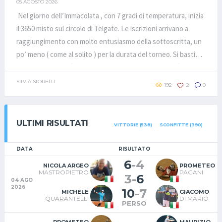
05 AGOSTO 2026
Nel giorno dell’Immacolata , con 7 gradi di temperatura, inizia
il 3650 misto sul circolo di Telgate. Le iscrizioni arrivano a
raggiungimento con molto entusiasmo della sottoscritta, un
po’ meno ( come al solito ) per la durata del torneo. Si basti
solo pensare che è iniziato indossando i Mammut ed è finito
in ciabatte ( controllasi foto copertina ).Il primo ritiro è quello
SILVIA STORELLI
192
2
0
della coppia Magri/Storelli che , non potendo dare
disponibilità per 15 giorni per il doloruccio al ginocchio del
giovane Silvio, decidono , nonostante per Gabriella sarà
ULTIMI RISULTATI
VITTORIE (538)
SCONFITTE (390)
doloroso , di abbandonare il torneo ( pensa che rimbambiti ,
un torneo durato 8 mesi per le scarse disponibilità di tutti ,
DATA
RISULTATO
ma noi dobbiamo dare l’esempio porcapaletta e anche
6
-
4
NICOLA ARGEO
PROMETEO
secchiello !!!!!! )Nella parte alta Pagani / Colosio TDS1 partono
MASTROPIETRO
PAGANI
3
-
6
04 AGO
dai quarti e remano fino in fondo battendo Borrolotti / Plotti (
2026
10
-
7
MICHELE
GIACOMO
coppia formatasi esclusivamente per la rima dei cognomi ) ,
QUARANTELLI
DI MARIO
PERSO
Mainetti / Laurora ( grande coppia bresciana, che arrivano
dalla vittoria contro Leopizzi / Angeloni !!!!! Orcucan!!!!! ).Nella