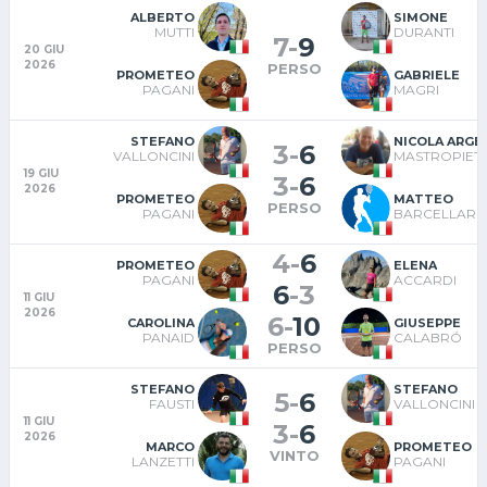
ALBERTO
SIMONE
MUTTI
DURANTI
7
-
9
20 GIU
2026
PERSO
PROMETEO
GABRIELE
PAGANI
MAGRI
STEFANO
NICOLA ARGE
3
-
6
VALLONCINI
MASTROPIET
19 GIU
3
-
6
2026
PROMETEO
MATTEO
PERSO
PAGANI
BARCELLARI
4
-
6
PROMETEO
ELENA
PAGANI
ACCARDI
6
-
3
11 GIU
2026
6
-
10
CAROLINA
GIUSEPPE
PANAID
CALABRÓ
PERSO
STEFANO
STEFANO
5
-
6
FAUSTI
VALLONCINI
11 GIU
3
-
6
2026
MARCO
PROMETEO
VINTO
LANZETTI
PAGANI