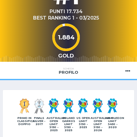
PUNTI 17.734
BEST RANKING 1 - 03/2025
1.884
GOLD
SCHEDA
PROFILO
PRIMO IN
FINALS
AUSTRALIAN
ROLAND
US OPEN
AUSTRALIAN
WIMBLEDON
CLASSIFICA
SILVER -
OPEN
GARROS
LIMIT
OPEN
LIMIT
DOPPIO
2017
LIMIT
LIMIT
3150 -
LIMIT
3450 -
3150 -
3150 -
2025
3150 -
2020
2025
2025
2026