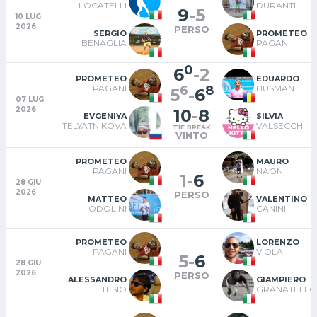
LOCATELLI
DURANTI
9
-
5
10 LUG
2026
PERSO
SERGIO
PROMETEO
BENAGLIA
PAGANI
0
6
-
2
PROMETEO
EDUARDO
6
8
PAGANI
HUSMAN
5
-
6
07 LUG
2026
10
-
8
EVGENIYA
SILVIA
TELYATNIKOVA
VALSECCHI
TIE BREAK
VINTO
PROMETEO
MAURO
PAGANI
NAONI
1
-
6
28 GIU
2026
PERSO
MATTEO
VALENTINO
ODOLINI
CANINI
PROMETEO
LORENZO
PAGANI
VIOLA
5
-
6
28 GIU
2026
PERSO
ALESSANDRO
GIAMPIERO
TESIO
GRANATELLO