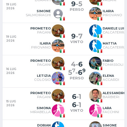
9
-
5
19 LUG
2026
PERSO
SIMONE
ILARIA
SALMOIRAGHI
PIROVANO
PROMETEO
DANIELE LUIG
PAGANI
CALCATERRA
9
-
7
19 LUG
2026
VINTO
ILARIA
MATTIA
PIROVANO
CALCATERRA
PROMETEO
FABIO
4
-
6
PAGANI
TOMASSOLI
16 LUG
7
9
5
-
6
2026
LETIZIA
ELENA
PERSO
COLOSIO
ACCARDI
PROMETEO
ALESSANDRO
6
-
1
PAGANI
BARBIERI
15 LUG
6
-
1
2026
SIMONA
LARA
VINTO
MIRABELLA
FACCHINI
DORIAN
SIMONE