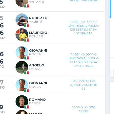
6
SASSA DIAMOND 4.0
SCHICCHI
SO
5
ROBERTO
VALENTI
PADERNO DOPPIO
6
LIMIT 3650 AL MEGLIO
DEI 3 SET SU ERBA
6
MAURIZIO
1° GIORNATA
BONASSI
SO
GIOVANNI
6
ROCCA
PADERNO DOPPIO
LIMIT 3650 AL MEGLIO
6
DEI 3 SET SU ERBA
ANGELO
3° GIORNATA
TO
OMASSI
7
SAREZZO ULTRA
GIOVANNI
DIAMOND SUMMER
ROCCA
SO
25
ROMANO
BAROSI
9
DOPPIO LIM 3650
CIGNO
SO