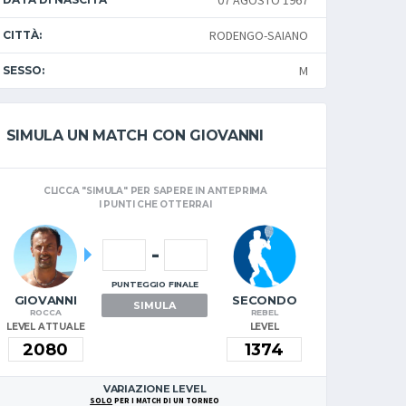
07 AGOSTO 1967
RODENGO-SAIANO
CITTÀ:
M
SESSO:
SIMULA UN MATCH CON GIOVANNI
CLICCA "SIMULA" PER SAPERE IN ANTEPRIMA
I PUNTI CHE OTTERRAI
-
PUNTEGGIO FINALE
GIOVANNI
SECONDO
SIMULA
ROCCA
REBEL
LEVEL ATTUALE
LEVEL
VARIAZIONE LEVEL
SOLO
PER I MATCH DI UN TORNEO