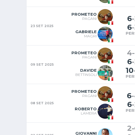
PROMETEO
6
-
PAGANI
6
-
23 SET 2025
GABRIELE
PER
MAGRI
4
-
PROMETEO
PAGANI
6
-
09 SET 2025
10
DAVIDE
BETTINSOLI
PER
PROMETEO
6
-
PAGANI
6
-
08 SET 2025
ROBERTO
PER
LAMERA
2
-
GIOVANNI