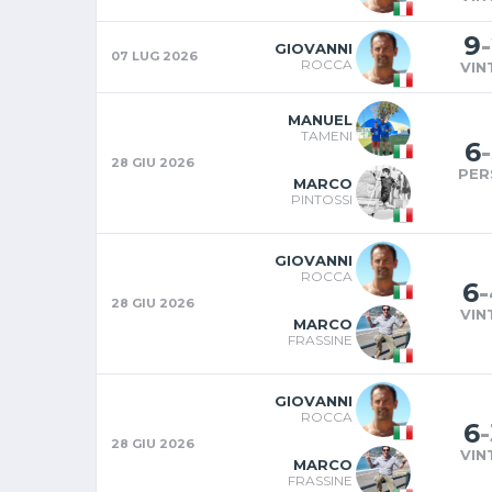
9
-
GIOVANNI
07 LUG 2026
ROCCA
VIN
MANUEL
TAMENI
6
-
28 GIU 2026
PER
MARCO
PINTOSSI
GIOVANNI
ROCCA
6
-
28 GIU 2026
VIN
MARCO
FRASSINE
GIOVANNI
ROCCA
6
-
28 GIU 2026
VIN
MARCO
FRASSINE