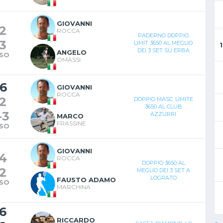
GIOVANNI
2
ROCCA
PADERNO DOPPIO
3
LIMIT 3650 AL MEGLIO
DEI 3 SET SU ERBA
ANGELO
SO
OMASSI
6
GIOVANNI
ROCCA
2
DOPPIO MASC. LIMITE
3650 AL CLUB
-
3
AZZURRI
MARCO
FRASSINE
SO
GIOVANNI
4
ROCCA
DOPPIO 3650 AL
2
MEGLIO DEI 3 SET A
LOGRATO
FAUSTO ADAMO
SO
MARCHINA
6
RICCARDO