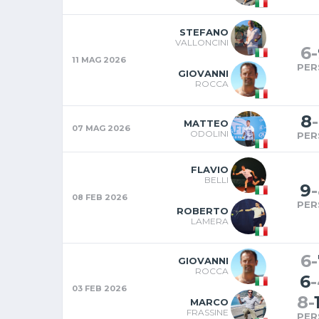
STEFANO
VALLONCINI
6
-
11 MAG 2026
PER
GIOVANNI
ROCCA
8
-
MATTEO
07 MAG 2026
ODOLINI
PER
FLAVIO
BELLI
9
-
08 FEB 2026
PER
ROBERTO
LAMERA
6
-
GIOVANNI
ROCCA
6
-
03 FEB 2026
8
-
MARCO
FRASSINE
PER