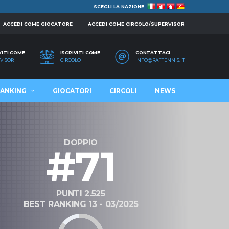
SCEGLI LA NAZIONE:
ACCEDI COME GIOCATORE
ACCEDI COME CIRCOLO/SUPERVISOR
VITI COME
ISCRIVITI COME
CONTATTACI
VISOR
CIRCOLO
INFO@RAFTENNIS.IT
ANKING
GIOCATORI
CIRCOLI
NEWS
DOPPIO
#71
PUNTI 2.525
BEST RANKING 13 - 03/2025