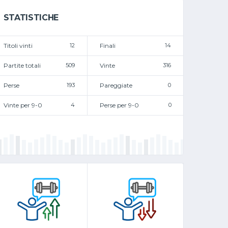
STATISTICHE
Titoli vinti
12
Finali
14
Partite totali
509
Vinte
316
Perse
193
Pareggiate
0
Vinte per 9-0
4
Perse per 9-0
0