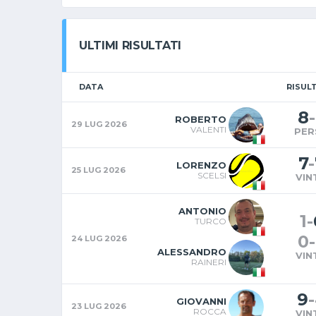
ULTIMI RISULTATI
DATA
RISUL
8
-
ROBERTO
29 LUG 2026
VALENTI
PER
7
-
LORENZO
25 LUG 2026
SCELSI
VIN
ANTONIO
1
-
TURCO
0
-
24 LUG 2026
ALESSANDRO
VIN
RAINERI
9
-
GIOVANNI
23 LUG 2026
ROCCA
VIN