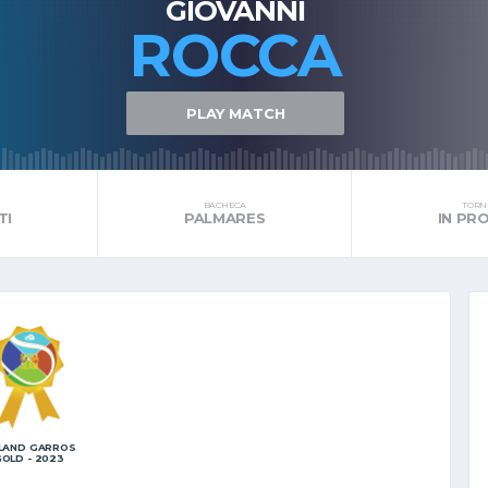
GIOVANNI
ROCCA
PLAY MATCH
BACHECA
TORNE
TI
PALMARES
IN P
LAND GARROS
OLD - 2023