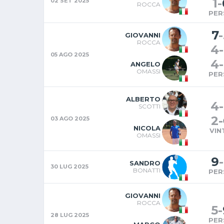
1
-
02 SET 2025
ROCCA
PER
7
-
GIOVANNI
ROCCA
4
-
05 AGO 2025
4
-
ANGELO
OMASSI
PER
ALBERTO
4
-
SCOTTI
2
-
03 AGO 2025
NICOLA
VIN
OMASSI
9
-
SANDRO
30 LUG 2025
BONATTI
PER
GIOVANNI
ROCCA
5
-
28 LUG 2025
PER