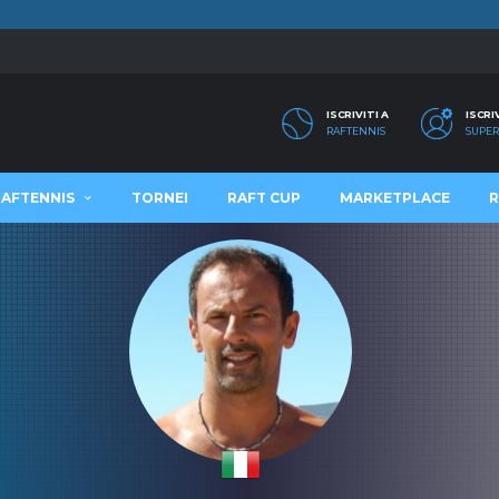
ISCRIVITI A
ISCRI
RAFTENNIS
SUPER
RAFTENNIS
TORNEI
RAFT CUP
MARKETPLACE
R