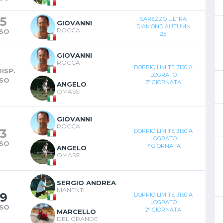
5
SAREZZO ULTRA
GIOVANNI
DIAMOND AUTUMN
ROCCA
SO
25
GIOVANNI
ROCCA
DOPPIO LIMITE 3150 A
ISP.
LOGRATO
SO
3° GIORNATA
ANGELO
OMASSI
GIOVANNI
ROCCA
3
DOPPIO LIMITE 3150 A
LOGRATO
SO
1° GIORNATA
ANGELO
OMASSI
SERGIO ANDREA
MANENTI
9
DOPPIO LIMITE 3150 A
LOGRATO
SO
2° GIORNATA
MARCELLO
DEL GRANDE