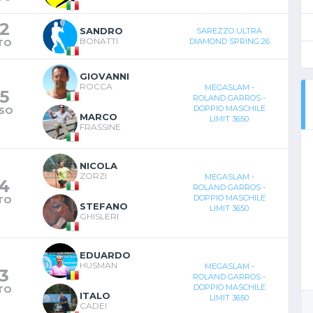
2
SANDRO
SAREZZO ULTRA
BONATTI
DIAMOND SPRING 26
TO
GIOVANNI
ROCCA
MEGASLAM -
5
ROLAND GARROS -
DOPPIO MASCHILE
SO
MARCO
LIMIT 3650
FRASSINE
NICOLA
ZORZI
MEGASLAM -
4
ROLAND GARROS -
DOPPIO MASCHILE
TO
STEFANO
LIMIT 3650
GHISLERI
EDUARDO
HUSMAN
MEGASLAM -
3
ROLAND GARROS -
DOPPIO MASCHILE
TO
ITALO
LIMIT 3650
CADEI