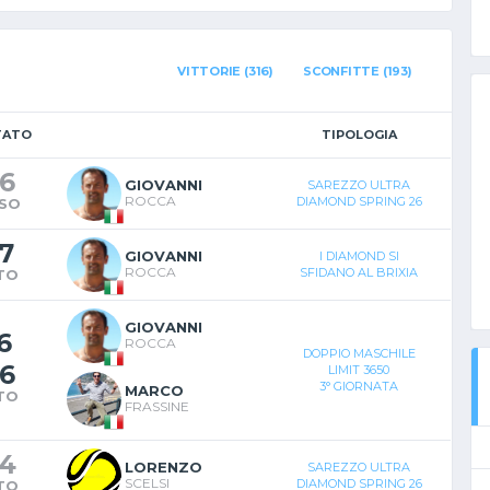
VITTORIE (316)
SCONFITTE (193)
TATO
TIPOLOGIA
6
GIOVANNI
SAREZZO ULTRA
ROCCA
DIAMOND SPRING 26
SO
7
GIOVANNI
I DIAMOND SI
ROCCA
SFIDANO AL BRIXIA
TO
GIOVANNI
6
ROCCA
DOPPIO MASCHILE
6
LIMIT 3650
3° GIORNATA
MARCO
TO
FRASSINE
4
LORENZO
SAREZZO ULTRA
SCELSI
DIAMOND SPRING 26
TO