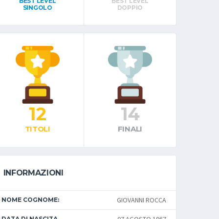
BEST LEVEL
BEST LEVEL
SINGOLO
DOPPIO
12
14
TITOLI
FINALI
INFORMAZIONI
GIOVANNI ROCCA
NOME COGNOME:
DATA DI NASCITA