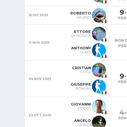
9
-
ROBERTO
15 DIC 2025
VALENTI
PER
ETTORE
LA MONICA
NON D
11 NOV 2025
PER
ANTHONY
ULINO
CRISTIAN
ROSSI
9
-
04 NOV 2025
PER
GIUSEPPE
BONOMI
GIOVANNI
ROCCA
4
-
23 OTT 2025
PER
ANGELO
OMASSI