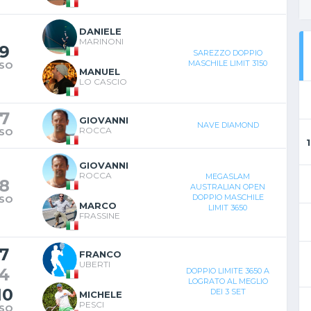
DANIELE
MARINONI
9
SAREZZO DOPPIO
MASCHILE LIMIT 3150
SO
MANUEL
LO CASCIO
7
GIOVANNI
NAVE DIAMOND
ROCCA
SO
GIOVANNI
ROCCA
MEGASLAM
8
AUSTRALIAN OPEN
DOPPIO MASCHILE
SO
MARCO
LIMIT 3650
FRASSINE
7
FRANCO
UBERTI
4
DOPPIO LIMITE 3650 A
LOGRATO AL MEGLIO
10
DEI 3 SET
MICHELE
PESCI
SO