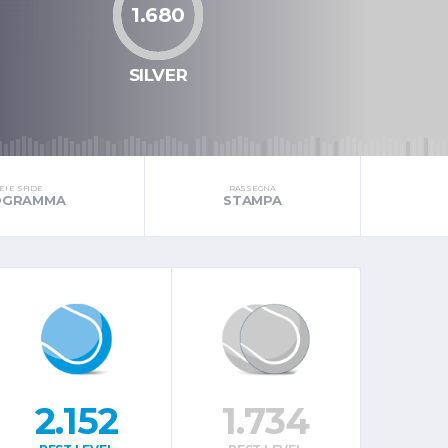
1.680
SILVER
I E SFIDE
RASSEGNA
ROGRAMMA
STAMPA
2.152
1.734