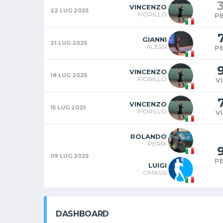
VINCENZO
22 LUG 2025
FIORILLO
P
GIANNI
21 LUG 2025
ALESSI
P
VINCENZO
18 LUG 2025
FIORILLO
V
VINCENZO
15 LUG 2025
FIORILLO
V
ROLANDO
PERRI
09 LUG 2025
P
LUIGI
OMASSI
DASHBOARD