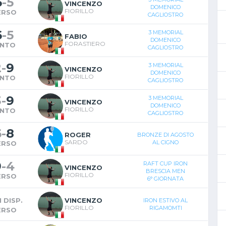
6
-
5
VINCENZO
DOMENICO
FIORILLO
ERSO
CAGLIOSTRO
6
-
5
3 MEMORIAL
FABIO
DOMENICO
FORASTIERO
INTO
CAGLIOSTRO
2
-
9
3 MEMORIAL
VINCENZO
DOMENICO
FIORILLO
INTO
CAGLIOSTRO
3
-
9
3 MEMORIAL
VINCENZO
DOMENICO
FIORILLO
INTO
CAGLIOSTRO
6
-
8
ROGER
BRONZE DI AGOSTO
SARDO
AL CIGNO
ERSO
9
-
4
RAFT CUP IRON
VINCENZO
BRESCIA MEN
FIORILLO
ERSO
6° GIORNATA
 DISP.
VINCENZO
IRON ESTIVO AL
FIORILLO
RIGAMOMTI
ERSO