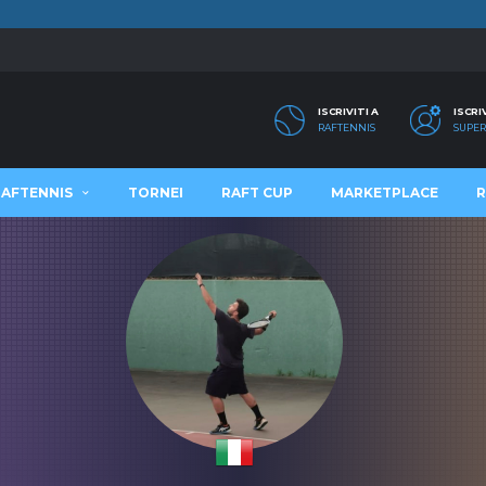
ISCRIVITI A
ISCRI
RAFTENNIS
SUPER
RAFTENNIS
TORNEI
RAFT CUP
MARKETPLACE
R