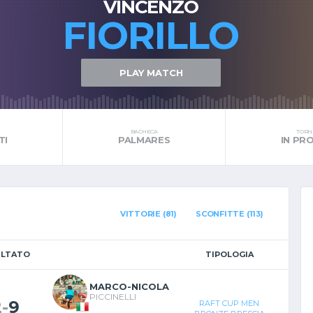
VINCENZO
FIORILLO
PLAY MATCH
BACHECA
TORNE
TI
PALMARES
IN P
VITTORIE (81)
SCONFITTE (113)
ULTATO
TIPOLOGIA
MARCO-NICOLA
PICCINELLI
2
-
9
RAFT CUP MEN