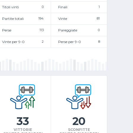
Titoli vinti
0
Finali
1
Partite totali
194
Vinte
81
Perse
113
Pareggiate
0
Vinte per 9-0
2
Perse per 9-0
8
33
20
VITTORIE
SCONFITTE