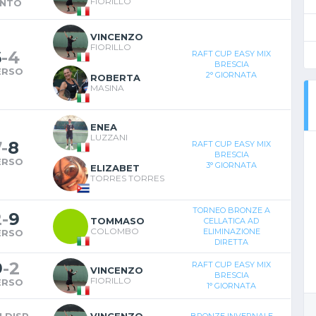
FIORILLO
INTO
VINCENZO
FIORILLO
6
-
4
RAFT CUP EASY MIX
BRESCIA
ERSO
2° GIORNATA
ROBERTA
MASINA
ENEA
LUZZANI
7
-
8
RAFT CUP EASY MIX
BRESCIA
ERSO
3° GIORNATA
ELIZABET
TORRES TORRES
TORNEO BRONZE A
2
-
9
TOMMASO
CELLATICA AD
COLOMBO
ELIMINAZIONE
ERSO
DIRETTA
9
-
2
RAFT CUP EASY MIX
VINCENZO
BRESCIA
FIORILLO
ERSO
1° GIORNATA