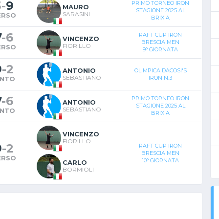
3
-
9
PRIMO TORNEO IRON
MAURO
STAGIONE 2025 AL
SARASINI
ERSO
BRIXIA
7
-
6
RAFT CUP IRON
VINCENZO
BRESCIA MEN
FIORILLO
ERSO
9° GIORNATA
9
-
2
ANTONIO
OLIMPICA DACOSI'S
SEBASTIANO
IRON N.3
INTO
7
-
6
PRIMO TORNEO IRON
ANTONIO
STAGIONE 2025 AL
SEBASTIANO
INTO
BRIXIA
VINCENZO
FIORILLO
9
-
2
RAFT CUP IRON
BRESCIA MEN
ERSO
10° GIORNATA
CARLO
BORMIOLI