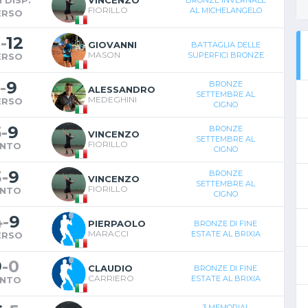
 DISP.
VINCENZO
BRONZE INVERNALE
FIORILLO
AL MICHELANGELO
ERSO
1
-
12
GIOVANNI
BATTAGLIA DELLE
MASON
SUPERFICI BRONZE
ERSO
-
9
BRONZE
ALESSANDRO
SETTEMBRE AL
MEDEGHINI
ERSO
CIGNO
5
-
9
BRONZE
VINCENZO
SETTEMBRE AL
FIORILLO
INTO
CIGNO
3
-
9
BRONZE
VINCENZO
SETTEMBRE AL
FIORILLO
INTO
CIGNO
4
-
9
PIERPAOLO
BRONZE DI FINE
MARACCI
ESTATE AL BRIXIA
ERSO
9
-
0
CLAUDIO
BRONZE DI FINE
CARRIERO
ESTATE AL BRIXIA
INTO
3 MEMORIAL