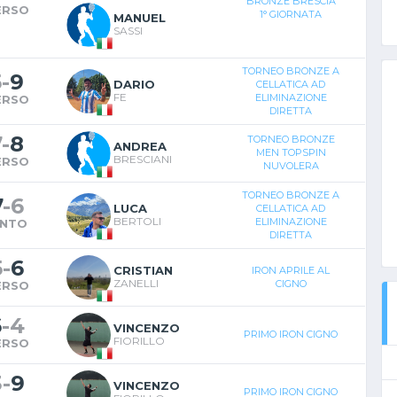
BRONZE BRESCIA
ERSO
1° GIORNATA
MANUEL
SASSI
TORNEO BRONZE A
5
-
9
DARIO
CELLATICA AD
FE
ELIMINAZIONE
ERSO
DIRETTA
7
-
8
TORNEO BRONZE
ANDREA
MEN TOPSPIN
BRESCIANI
ERSO
NUVOLERA
TORNEO BRONZE A
7
-
6
LUCA
CELLATICA AD
BERTOLI
ELIMINAZIONE
INTO
DIRETTA
5
-
6
CRISTIAN
IRON APRILE AL
ZANELLI
CIGNO
ERSO
6
-
4
VINCENZO
PRIMO IRON CIGNO
FIORILLO
ERSO
3
-
9
VINCENZO
PRIMO IRON CIGNO