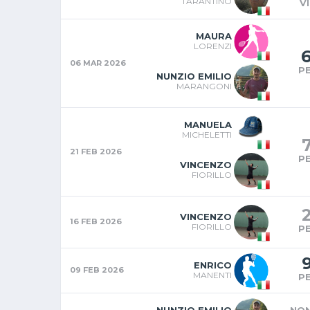
TARANTINO
V
MAURA
LORENZI
06 MAR 2026
P
NUNZIO EMILIO
MARANGONI
MANUELA
MICHELETTI
21 FEB 2026
P
VINCENZO
FIORILLO
VINCENZO
16 FEB 2026
FIORILLO
P
ENRICO
09 FEB 2026
MANENTI
P