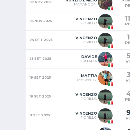
NUNZIO EMILIO
NON
07 NOV 2025
MARANGONI
P
1
VINCENZO
03 NOV 2025
FIORILLO
P
1
VINCENZO
04 OTT 2025
FIORILLO
P
DAVIDE
25 SET 2025
CATANIA
V
MATTIA
19 SET 2025
PIACENTINI
V
VINCENZO
18 SET 2025
FIORILLO
P
VINCENZO
11 SET 2025
FIORILLO
V