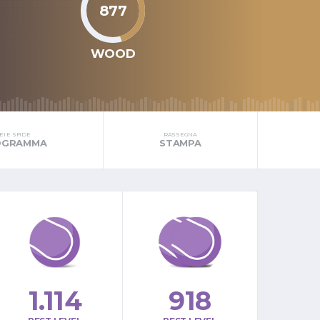
877
WOOD
I E SFIDE
RASSEGNA
ROGRAMMA
STAMPA
1.114
918