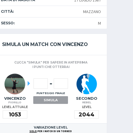
17 LUGLIO 1987
MAZZANO
CITTÀ:
M
SESSO:
SIMULA UN MATCH CON VINCENZO
CLICCA "SIMULA" PER SAPERE IN ANTEPRIMA
I PUNTI CHE OTTERRAI
-
PUNTEGGIO FINALE
VINCENZO
SECONDO
SIMULA
FIORILLO
REBEL
LEVEL ATTUALE
LEVEL
VARIAZIONE LEVEL
SOLO
PER I MATCH DI UN TORNEO