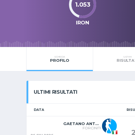
1.053
IRON
SCHEDA
ULTIMI
PROFILO
RISULTA
ULTIMI RISULTATI
DATA
RIS
GAETANO ANTONIO
FORCINITI