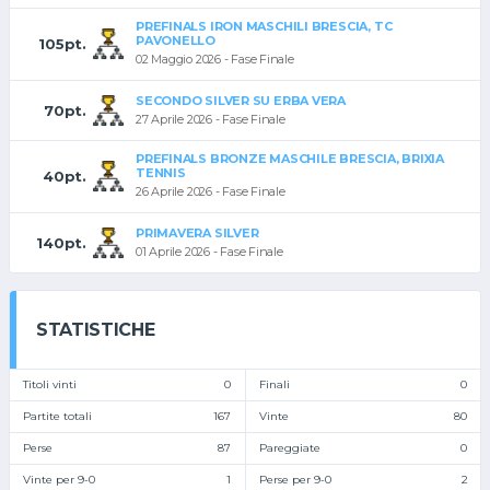
PREFINALS IRON MASCHILI BRESCIA, TC
PAVONELLO
105pt.
02 Maggio 2026 - Fase Finale
SECONDO SILVER SU ERBA VERA
70pt.
27 Aprile 2026 - Fase Finale
PREFINALS BRONZE MASCHILE BRESCIA, BRIXIA
TENNIS
40pt.
26 Aprile 2026 - Fase Finale
PRIMAVERA SILVER
140pt.
01 Aprile 2026 - Fase Finale
STATISTICHE
Titoli vinti
0
Finali
0
Partite totali
167
Vinte
80
Perse
87
Pareggiate
0
Vinte per 9-0
1
Perse per 9-0
2