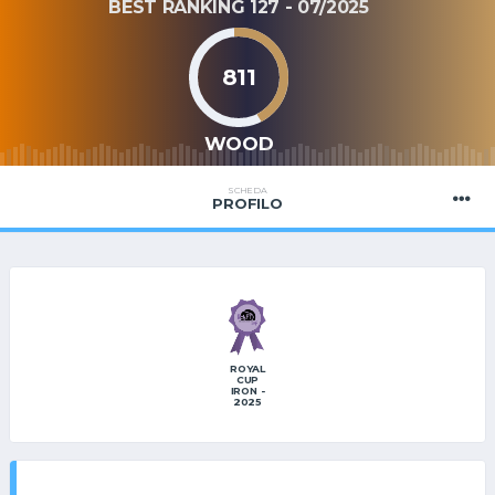
BEST RANKING 127 - 07/2025
811
WOOD
SCHEDA
PROFILO
ROYAL
CUP
IRON -
2025