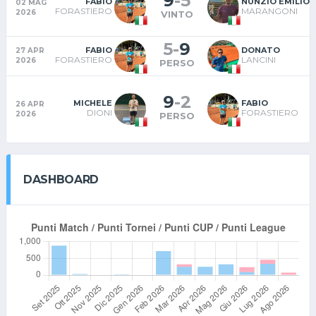
9
-
5
FABIO
NUNZIO EMILIO
02 MAG
FORASTIERO
MARANGONI
2026
VINTO
5
-
9
FABIO
DONATO
27 APR
FORASTIERO
LANCINI
2026
PERSO
9
-
2
MICHELE
FABIO
26 APR
DIONI
FORASTIERO
2026
PERSO
DASHBOARD