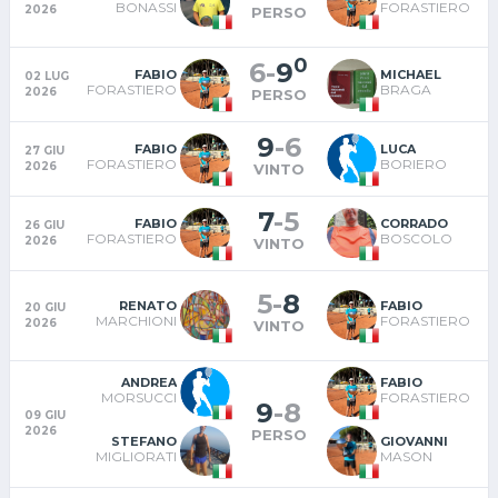
BONASSI
FORASTIERO
2026
PERSO
0
6
-
9
FABIO
MICHAEL
02 LUG
FORASTIERO
BRAGA
2026
PERSO
9
-
6
FABIO
LUCA
27 GIU
FORASTIERO
BORIERO
2026
VINTO
7
-
5
FABIO
CORRADO
26 GIU
FORASTIERO
BOSCOLO
2026
VINTO
5
-
8
RENATO
FABIO
20 GIU
MARCHIONI
FORASTIERO
2026
VINTO
ANDREA
FABIO
MORSUCCI
FORASTIERO
9
-
8
09 GIU
2026
PERSO
STEFANO
GIOVANNI
MIGLIORATI
MASON