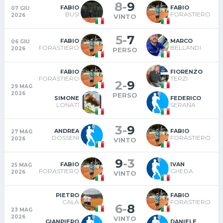
8
-
9
FABIO
FABIO
07 GIU
BUSI
FORASTIERO
2026
VINTO
5
-
7
FABIO
MARCO
06 GIU
FORASTIERO
BELLANDI
2026
PERSO
FABIO
FIORENZO
FORASTIERO
TERZI
2
-
9
29 MAG
2026
PERSO
SIMONE
FEDERICO
LONATI
SERANA
3
-
9
ANDREA
FABIO
27 MAG
DOSSENI
FORASTIERO
2026
VINTO
9
-
3
FABIO
IVAN
25 MAG
FORASTIERO
GHEDA
2026
VINTO
PIETRO
FABIO
CALÀ
FORASTIERO
6
-
8
23 MAG
2026
VINTO
GIANPIERO
DANIELE