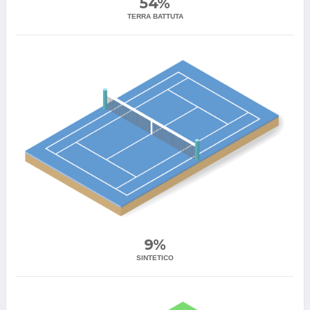
54%
TERRA BATTUTA
9%
SINTETICO