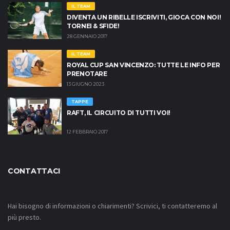
IL TEAM
DIVENTA UN RIBELLE ISCRIVITI, GIOCA CON NOI!
TORNEI & SFIDE!
28 GENNAIO 2017
IL TEAM
ROYAL CUP SAN VINCENZO: TUTTE LE INFO PER
PRENOTARE
13 GIUGNO 2023
TAPPE
RAFT, IL CIRCUITO DI TUTTI VOI!
12 FEBBRAIO 2017
CONTATTACI
Hai bisogno di informazioni o chiarimenti? Scrivici, ti contatteremo al
più presto.