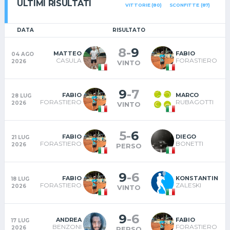
ULTIMI RISULTATI
VITTORIE (80)
SCONFITTE (87)
DATA
RISULTATO
8
-
9
MATTEO
FABIO
04 AGO
CASULA
FORASTIERO
2026
VINTO
9
-
7
FABIO
MARCO
28 LUG
FORASTIERO
RUBAGOTTI
2026
VINTO
5
-
6
FABIO
DIEGO
21 LUG
FORASTIERO
BONETTI
2026
PERSO
9
-
6
FABIO
KONSTANTIN
18 LUG
FORASTIERO
ZALESKI
2026
VINTO
9
-
6
ANDREA
FABIO
17 LUG
BENZONI
FORASTIERO
2026
PERSO