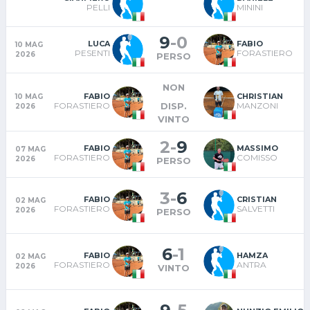
PELLI
MININI
9
-
0
LUCA
FABIO
10 MAG
PESENTI
FORASTIERO
2026
PERSO
NON
FABIO
CHRISTIAN
10 MAG
DISP.
FORASTIERO
MANZONI
2026
VINTO
2
-
9
FABIO
MASSIMO
07 MAG
FORASTIERO
COMISSO
2026
PERSO
3
-
6
FABIO
CRISTIAN
02 MAG
FORASTIERO
SALVETTI
2026
PERSO
6
-
1
FABIO
HAMZA
02 MAG
FORASTIERO
ANTRA
2026
VINTO