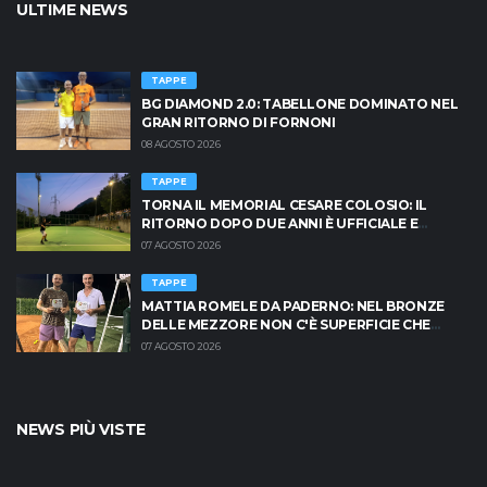
ULTIME NEWS
TAPPE
BG DIAMOND 2.0: TABELLONE DOMINATO NEL
GRAN RITORNO DI FORNONI
08 AGOSTO 2026
TAPPE
TORNA IL MEMORIAL CESARE COLOSIO: IL
RITORNO DOPO DUE ANNI È UFFICIALE E
BRESCIA È PRONTA AD INFIAMMARSI!
07 AGOSTO 2026
TAPPE
MATTIA ROMELE DA PADERNO: NEL BRONZE
DELLE MEZZORE NON C'È SUPERFICIE CHE
TENGA
07 AGOSTO 2026
NEWS PIÙ VISTE