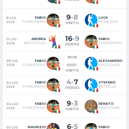
9
-
8
FABIO
LUCA
15 LUG
FORASTIERO
MORESCHI
2026
VINTO
16
-
9
ANDREA
FABIO
13 LUG
BERTOGLIO
FORASTIERO
2026
PERSO
NON
FABIO
ALESSANDRO
08 LUG
DISP.
FORASTIERO
MAZZOLARI
2026
VINTO
4
-
7
FABIO
STEFANO
04 LUG
FORASTIERO
BETTELLA
2026
PERSO
9
-
3
FABIO
RENATO
04 LUG
FORASTIERO
MARCHIONI
2026
VINTO
6
-
5
MAURIZIO
FABIO
03 LUG