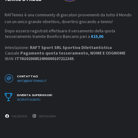
RAFTennis è una community di giocatori provenienti da tutto il Mondo
con un unico grande obiettivo, divertirsi giocando a tennis!
Dopo essersi registrati effettuare il versamento della quota
tesseramento tramite Bonifico Bancario pari a
€15,00
.
Intestazione:
RAFT Sport SRL Sportiva Dilettantistica
Causale
Pagamento quota tesseramento, NOME E COGNOME
IBAN:
IT76U0200852490000107211365
.
CONTATTACI
INFO@RAFTENNIS.IT
DIVENTA SUPERVISOR!
ISCRIVITI SUBITO
FACEBOOK
INSTAGRAM