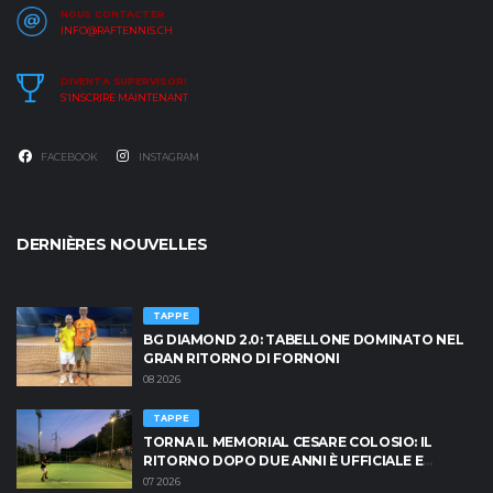
NOUS CONTACTER
INFO@RAFTENNIS.CH
DIVENTA SUPERVISOR!
S’INSCRIRE MAINTENANT
FACEBOOK
INSTAGRAM
DERNIÈRES NOUVELLES
TAPPE
BG DIAMOND 2.0: TABELLONE DOMINATO NEL
GRAN RITORNO DI FORNONI
08 2026
TAPPE
TORNA IL MEMORIAL CESARE COLOSIO: IL
RITORNO DOPO DUE ANNI È UFFICIALE E
BRESCIA È PRONTA AD INFIAMMARSI!
07 2026