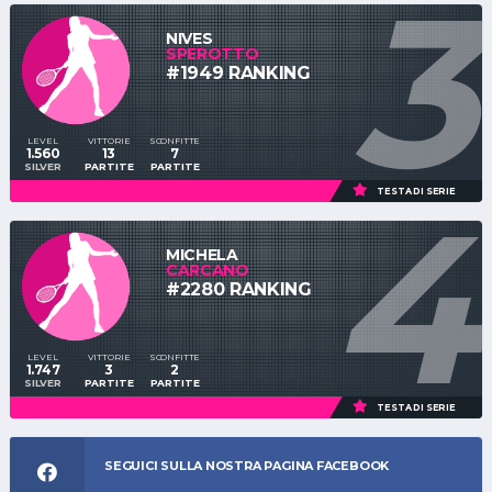
3
NIVES
SPEROTTO
#1949 RANKING
LEVEL
VITTORIE
SCONFITTE
1.560
13
7
SILVER
PARTITE
PARTITE
4
TESTA DI SERIE
MICHELA
CARCANO
#2280 RANKING
LEVEL
VITTORIE
SCONFITTE
1.747
3
2
SILVER
PARTITE
PARTITE
TESTA DI SERIE
SEGUICI SULLA NOSTRA PAGINA FACEBOOK