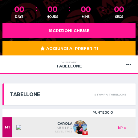
00
00
00
00
DAYS
HOURS
MINS
SECS
ISCRIZIONI CHIUSE
AGGIUNGI AI PREFERITI
CALENDARIO
TABELLONE
TABELLONE
STAMPA TABELLONE
PUNTEGGIO
CAROLA
BYE
M1
MÜLLER
LEVEL 1703