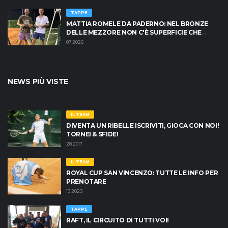
TAPPE
MATTIA ROMELE DA PADERNO: NEL BRONZE
DELLE MEZZORE NON C'È SUPERFICIE CHE
TENGA
07 2026
NEWS PIÙ VISTE
IL TEAM
DIVENTA UN RIBELLE ISCRIVITI, GIOCA CON NOI!
TORNEI & SFIDE!
28 2017
IL TEAM
ROYAL CUP SAN VINCENZO: TUTTE LE INFO PER
PRENOTARE
13 2023
TAPPE
RAFT, IL CIRCUITO DI TUTTI VOI!