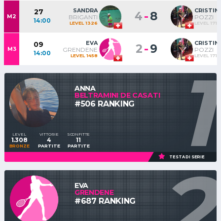
SANDRA
CRISTIN
27
-
4
8
M2
BRIGANTI
POZZI
14:00
LEVEL 1326
LEVEL 1719
EVA
CRISTIN
09
-
2
9
M3
GRENDENE
POZZI
14:00
LEVEL 1458
LEVEL 1719
1
ANNA
BELTRAMINI DE CASATI
#506 RANKING
LEVEL
VITTORIE
SCONFITTE
1.308
4
11
BRONZE
PARTITE
PARTITE
2
TESTA DI SERIE
EVA
GRENDENE
#687 RANKING