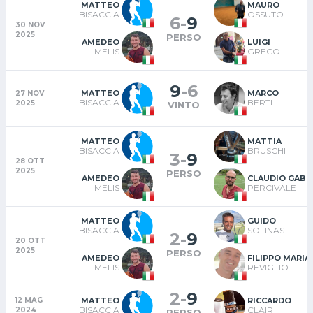
MATTEO
MAURO
BISACCIA
OSSUTO
6
-
9
30 NOV
2025
PERSO
AMEDEO
LUIGI
MELIS
GRECO
9
-
6
MATTEO
MARCO
27 NOV
BISACCIA
BERTI
2025
VINTO
MATTEO
MATTIA
BISACCIA
BRUSCHI
3
-
9
28 OTT
2025
PERSO
AMEDEO
CLAUDIO GABR
MELIS
PERCIVALE
MATTEO
GUIDO
BISACCIA
SOLINAS
2
-
9
20 OTT
2025
PERSO
AMEDEO
FILIPPO MARIA
MELIS
REVIGLIO
2
-
9
MATTEO
RICCARDO
12 MAG
BISACCIA
CLAIR
2024
PERSO