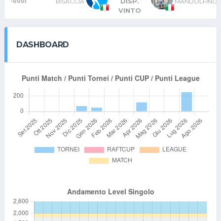
DISP.
BISACCIA
MANDOLFINO
-0001
VINTO
DASHBOARD