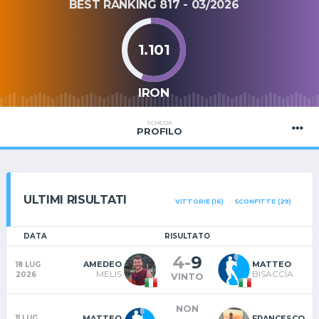
BEST RANKING 817 - 03/2026
1.101
IRON
SCHEDA
PROFILO
ULTIMI RISULTATI
VITTORIE (16)
SCONFITTE (29)
DATA
RISULTATO
4
-
9
AMEDEO
MATTEO
18 LUG
MELIS
BISACCIA
2026
VINTO
NON
MATTEO
FRANCESCO
11 LUG