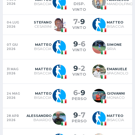
DISP.
BISACCIA
MANDOLFINO
2026
VINTO
7
-
9
STEFANO
MATTEO
04 LUG
CESARINI
BISACCIA
2026
VINTO
9
-
6
MATTEO
SIMONE
07 GIU
BISACCIA
SIRIA
2026
VINTO
9
-
2
MATTEO
EMANUELE
31 MAG
BISACCIA
SPAGNOLO
2026
VINTO
6
-
9
MATTEO
GIOVANNI
24 MAG
BISACCIA
MONACO
2026
PERSO
9
-
7
ALESSANDRO
MATTEO
28 APR
BAIARDO
BISACCIA
2026
PERSO