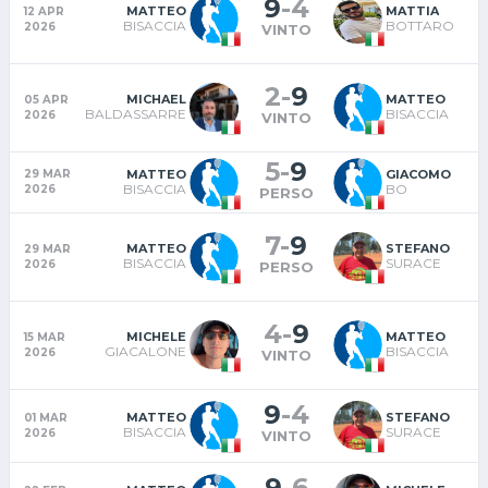
9
-
4
MATTEO
MATTIA
12 APR
BISACCIA
BOTTARO
2026
VINTO
2
-
9
MICHAEL
MATTEO
05 APR
BALDASSARRE
BISACCIA
2026
VINTO
5
-
9
MATTEO
GIACOMO
29 MAR
BISACCIA
BO
2026
PERSO
7
-
9
MATTEO
STEFANO
29 MAR
BISACCIA
SURACE
2026
PERSO
4
-
9
MICHELE
MATTEO
15 MAR
GIACALONE
BISACCIA
2026
VINTO
9
-
4
MATTEO
STEFANO
01 MAR
BISACCIA
SURACE
2026
VINTO
9
-
6