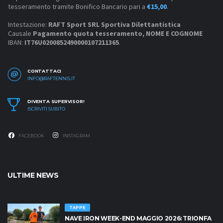
tesseramento tramite Bonifico Bancario pari a
€15,00
.
Intestazione:
RAFT Sport SRL Sportiva Dilettantistica
Causale
Pagamento quota tesseramento, NOME E COGNOME
IBAN:
IT76U0200852490000107211365
.
CONTATTACI
INFO@RAFTENNIS.IT
DIVENTA SUPERVISOR!
ISCRIVITI SUBITO
FACEBOOK
INSTAGRAM
ULTIME NEWS
TAPPE
NAVE IRON WEEK-END MAGGIO 2026: TRIONFA