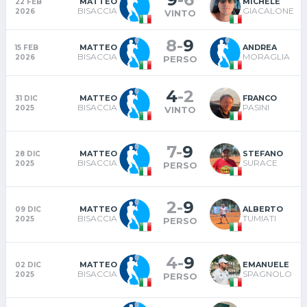
MATTEO
MICHELE
22 FEB
BISACCIA
GIACALONE
2026
VINTO
8
-
9
MATTEO
ANDREA
15 FEB
BISACCIA
MORAGLIA
2026
PERSO
4
-
2
MATTEO
FRANCO
31 DIC
BISACCIA
PASINI
2025
VINTO
7
-
9
MATTEO
STEFANO
28 DIC
BISACCIA
SURACE
2025
PERSO
2
-
9
MATTEO
ALBERTO
09 DIC
BISACCIA
TUMIATI
2025
PERSO
4
-
9
MATTEO
EMANUELE
02 DIC
BISACCIA
SPAGNOLO
2025
PERSO