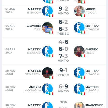
9
-
2
MATTEO
MIRKO
12 MAG
BISACCIA
ROCCA
2024
VINTO
6
-
2
GIOVANNI
MATTEO
06 APR
6
-
3
ZIZZI
BISACCIA
2024
PERSO
4
-
6
6
-
0
MATTEO
AMEDEO
06 APR
BISACCIA
MELIS
2024
7
-
3
VINTO
9
-
1
MATTEO
MATTEO
30 NOV
DEMARTINI
BISACCIA
-0001
PERSO
6
-
9
ANDREA
MATTEO
30 NOV
MORAGLIA
BISACCIA
-0001
VINTO
NON
MATTEO
FRANCESCO
30 NOV