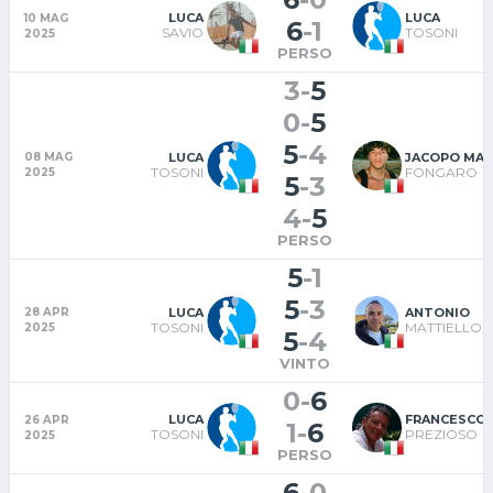
LUCA
LUCA
10 MAG
6
-
1
SAVIO
TOSONI
2025
PERSO
3
-
5
0
-
5
5
-
4
LUCA
JACOPO MAR
08 MAG
TOSONI
FONGARO
2025
5
-
3
4
-
5
PERSO
5
-
1
5
-
3
LUCA
ANTONIO
28 APR
TOSONI
MATTIELLO
2025
5
-
4
VINTO
0
-
6
LUCA
FRANCESCO
26 APR
1
-
6
TOSONI
PREZIOSO
2025
PERSO
6
-
0