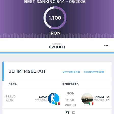
BEST RANKING 544 - 05/2026
1.100
IRON
SCHEDA
PROFILO
ULTIMI RISULTATI
VITTORIE (10)
SCONFITTE (28)
DATA
RISULTATO
NON
LUCA
IPPOLITO
28 LUG
DISP.
TOSONI
COSTANZI
2026
VINTO
7
-
5