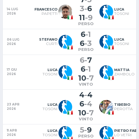
3
-
6
FRANCESCO
LUCA
14 LUG
PAPETTI
TOSONI
2026
11
-
9
PERSO
6
-
1
STEFANO
LUCA
06 LUG
6
-
3
CURTI
TOSONI
2026
PERSO
6
-
7
6
-
1
LUCA
MATTIA
17 GIU
TOSONI
ZAMBOLO
2026
10
-
7
VINTO
4
-
4
6
-
4
LUCA
TIBERIO
23 APR
TOSONI
PEROTTA
2026
10
-
7
VINTO
5
-
9
LUCA
PIETRO FAB
11 APR
TOSONI
LO VETRI
2026
PERSO