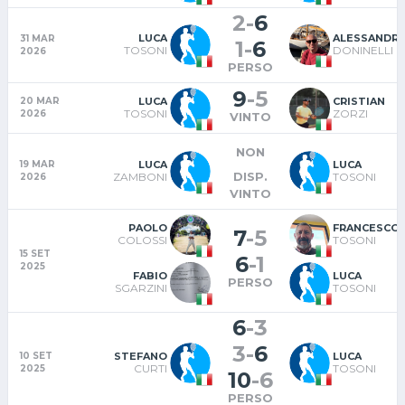
2
-
6
LUCA
ALESSANDR
31 MAR
1
-
6
TOSONI
DONINELLI
2026
PERSO
9
-
5
LUCA
CRISTIAN
20 MAR
TOSONI
ZORZI
2026
VINTO
NON
LUCA
LUCA
19 MAR
DISP.
ZAMBONI
TOSONI
2026
VINTO
PAOLO
FRANCESCO
7
-
5
COLOSSI
TOSONI
15 SET
6
-
1
2025
FABIO
LUCA
PERSO
SGARZINI
TOSONI
6
-
3
3
-
6
STEFANO
LUCA
10 SET
CURTI
TOSONI
2025
10
-
6
PERSO