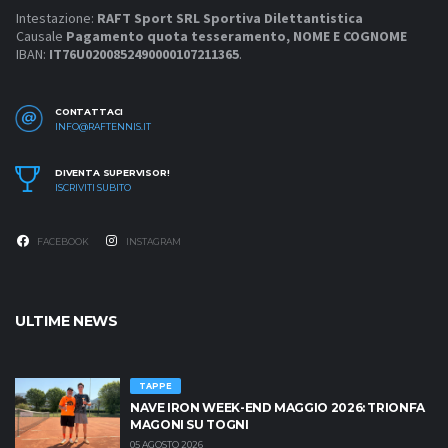
Intestazione:
RAFT Sport SRL Sportiva Dilettantistica
Causale
Pagamento quota tesseramento, NOME E COGNOME
IBAN:
IT76U0200852490000107211365
.
CONTATTACI
INFO@RAFTENNIS.IT
DIVENTA SUPERVISOR!
ISCRIVITI SUBITO
FACEBOOK
INSTAGRAM
ULTIME NEWS
TAPPE
NAVE IRON WEEK-END MAGGIO 2026: TRIONFA
MAGONI SU TOGNI
05 AGOSTO 2026