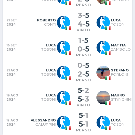
PERSO
3
-
5
ROBERTO
LUCA
21 SET
4
-
5
CONTI
TOSONI
2024
VINTO
1
-
5
LUCA
MATTIA
16 SET
0
-
5
TOSONI
ZAMBOLO
2024
PERSO
0
-
5
LUCA
STEFANO
21 AGO
2
-
5
TOSONI
FORLONI
2024
PERSO
5
-
2
LUCA
MAURO
19 AGO
5
-
3
TOSONI
STRINGHINI
2024
VINTO
5
-
1
ALESSANDRO
LUCA
12 AGO
5
-
1
GALUPPINI
TOSONI
2024
PERSO