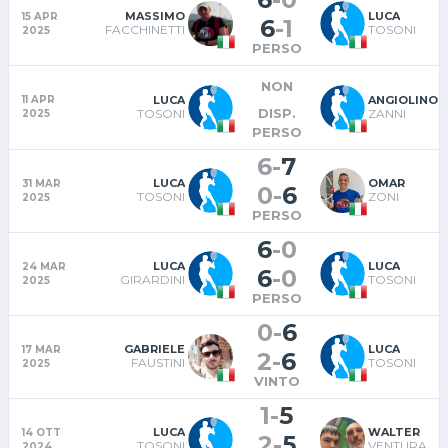
MASSIMO
LUCA
15 APR
6
-
1
FACCHINETTI
TOSONI
2025
PERSO
NON
LUCA
ANGIOLINO
11 APR
DISP.
TOSONI
ZANNI
2025
PERSO
6
-
7
LUCA
OMAR
31 MAR
0
-
6
TOSONI
ZONI
2025
PERSO
6
-
0
LUCA
LUCA
24 MAR
6
-
0
GIRARDINI
TOSONI
2025
PERSO
0
-
6
GABRIELE
LUCA
17 MAR
2
-
6
FAUSTINI
TOSONI
2025
VINTO
1
-
5
LUCA
WALTER
14 OTT
2
-
5
TOSONI
VENTURA
2024