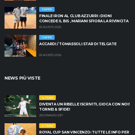
TAPPE
FINALE IRON AL CLUB AZZURRI : DIONI
CONCEDE IL BIS , MARIANI SFIORA LA RIVINCITA
05 AGOSTO 2026
TAPPE
ACCARDI / TOMASSOLI STAR DI TELGATE
05 AGOSTO 2026
NEWS PIÙ VISTE
IL TEAM
DIVENTA UN RIBELLE ISCRIVITI, GIOCA CON NOI!
TORNEI & SFIDE!
28 GENNAIO 2017
IL TEAM
ROYAL CUP SAN VINCENZO: TUTTE LE INFO PER