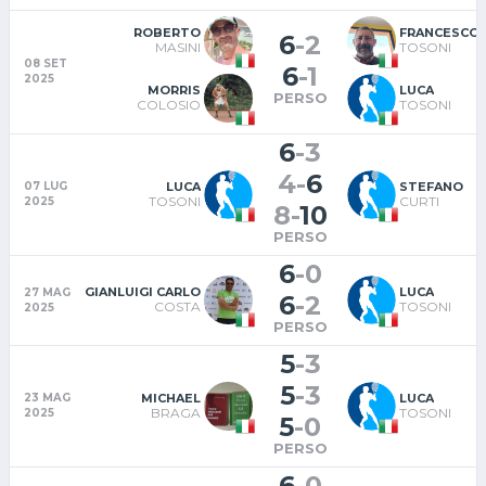
ROBERTO
FRANCESCO
6
-
2
MASINI
TOSONI
08 SET
6
-
1
2025
MORRIS
LUCA
PERSO
COLOSIO
TOSONI
6
-
3
4
-
6
LUCA
STEFANO
07 LUG
TOSONI
CURTI
2025
8
-
10
PERSO
6
-
0
GIANLUIGI CARLO
LUCA
27 MAG
6
-
2
COSTA
TOSONI
2025
PERSO
5
-
3
5
-
3
MICHAEL
LUCA
23 MAG
BRAGA
TOSONI
2025
5
-
0
PERSO
6
-
0