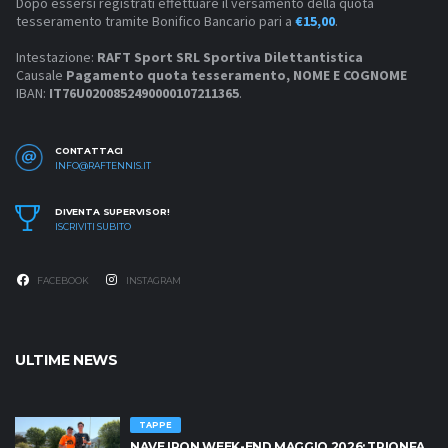
Dopo essersi registrati effettuare il versamento della quota
tesseramento tramite Bonifico Bancario pari a
€15,00
.
Intestazione:
RAFT Sport SRL Sportiva Dilettantistica
Causale
Pagamento quota tesseramento, NOME E COGNOME
IBAN:
IT76U0200852490000107211365
.
CONTATTACI
INFO@RAFTENNIS.IT
DIVENTA SUPERVISOR!
ISCRIVITI SUBITO
FACEBOOK
INSTAGRAM
ULTIME NEWS
TAPPE
NAVE IRON WEEK-END MAGGIO 2026: TRIONFA