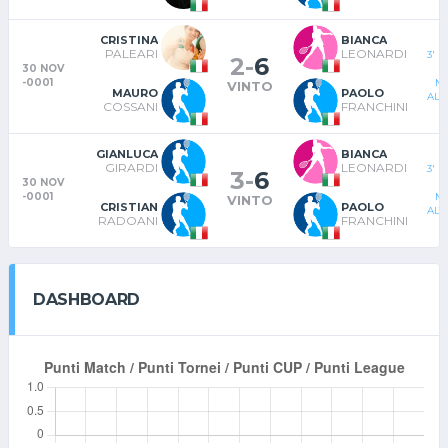
CRISTINA
BIANCA
PALEARI
LEONARDI
3' 
2
-
6
30 NOV
D
-0001
MI
VINTO
MAURO
PAOLO
ALT
COSSANI
FRANCHINI
GIANLUCA
BIANCA
GIRARDI
LEONARDI
3' 
3
-
6
30 NOV
D
-0001
MI
VINTO
CRISTIAN
PAOLO
ALT
RADOANI
FRANCHINI
DASHBOARD