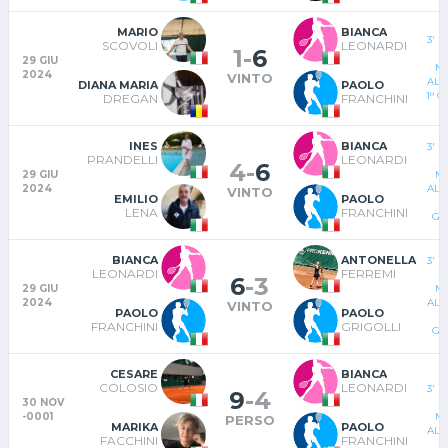
MARIO
BIANCA
3' 
SCOVOLI
LEONARDI
1
-
6
D
29 GIU
MI
2024
VINTO
ALT
DIANA MARIA
PAOLO
1° 
DREGAN
FRANCHINI
INES
BIANCA
3' 
PRANDELLI
LEONARDI
D
4
-
6
29 GIU
MI
2024
ALT
VINTO
EMILIO
PAOLO
LENA
FRANCHINI
GI
BIANCA
ANTONELLA
3' 
LEONARDI
FERREMI
D
6
-
3
29 GIU
MI
2024
ALT
VINTO
PAOLO
PAOLO
FRANCHINI
GRIGOLLI
GI
CESARE
BIANCA
COLOSIO
LEONARDI
3' 
9
-
4
30 NOV
D
-0001
MI
PERSO
MARIKA
PAOLO
ALT
FACCHINI
FRANCHINI