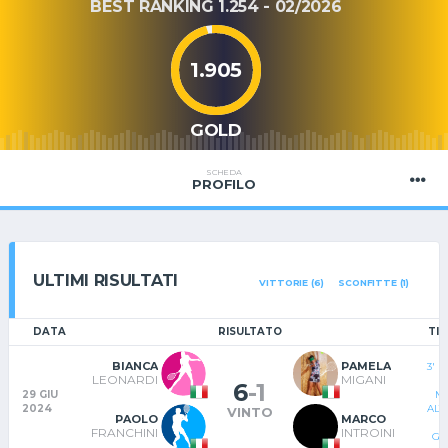
BEST RANKING 1.254 - 02/2026
1.905
GOLD
SCHEDA
PROFILO
ULTIMI RISULTATI
VITTORIE (6)
SCONFITTE (1)
DATA
RISULTATO
TI
BIANCA
PAMELA
3' 
LEONARDI
MIGANI
D
6
-
1
29 GIU
MI
2024
ALT
VINTO
PAOLO
MARCO
FRANCHINI
INTROINI
GI