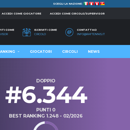
SCEGLI LA NAZIONE:
ACCEDI COME GIOCATORE
ACCEDI COME CIRCOLO/SUPERVISOR
VITI COME
ISCRIVITI COME
CONTATTACI
VISOR
CIRCOLO
INFO@RAFTENNIS.IT
ANKING
GIOCATORI
CIRCOLI
NEWS
DOPPIO
#6.344
PUNTI 0
BEST RANKING 1.248 - 02/2026