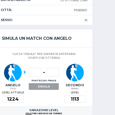
13 OTTOBRE 1966
PANDINO
CITTÀ:
M
SESSO:
SIMULA UN MATCH CON ANGELO
CLICCA "SIMULA" PER SAPERE IN ANTEPRIMA
I PUNTI CHE OTTERRAI
-
PUNTEGGIO FINALE
ANGELO
SECONDO
SIMULA
TOSI
REBEL
LEVEL ATTUALE
LEVEL
VARIAZIONE LEVEL
SOLO
PER I MATCH DI UN TORNEO