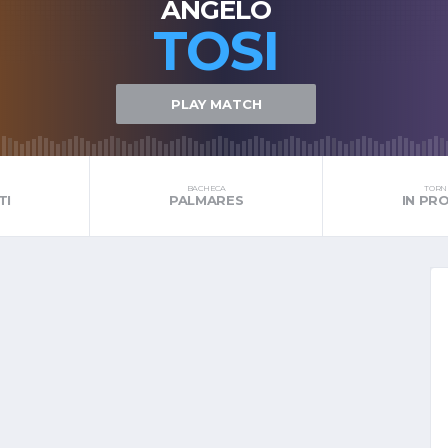
ANGELO
TOSI
PLAY MATCH
BACHECA
TORNE
TI
PALMARES
IN P