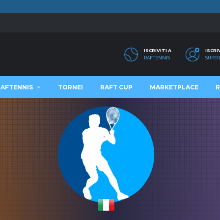
ISCRIVITI A
ISCRI
RAFTENNIS
SUPER
RAFTENNIS
TORNEI
RAFT CUP
MARKETPLACE
R