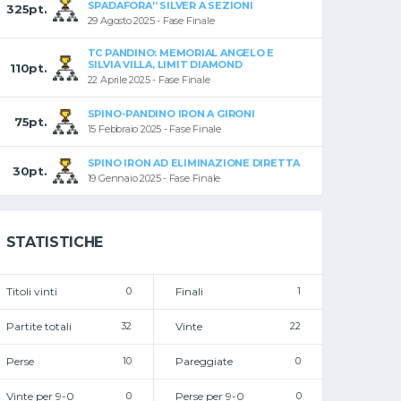
SPADAFORA” SILVER A SEZIONI
325pt.
29 Agosto 2025 - Fase Finale
TC PANDINO: MEMORIAL ANGELO E
SILVIA VILLA, LIMIT DIAMOND
110pt.
22 Aprile 2025 - Fase Finale
SPINO-PANDINO IRON A GIRONI
75pt.
15 Febbraio 2025 - Fase Finale
SPINO IRON AD ELIMINAZIONE DIRETTA
30pt.
19 Gennaio 2025 - Fase Finale
STATISTICHE
Titoli vinti
0
Finali
1
Partite totali
32
Vinte
22
Perse
10
Pareggiate
0
Vinte per 9-0
0
Perse per 9-0
0