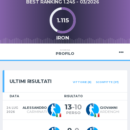
BEST RANKING 1.245 - 03/2026
1.115
IRON
SCHEDA
PROFILO
ULTIMI RISULTATI
VITTORIE (8)
SCONFITTE (37)
DATA
RISULTATO
13
-
10
ALESSANDRO
GIOVANNI
24 LUG
CARMINATI
ARDENGHI
2026
PERSO