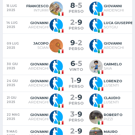
8
-
5
FRANCESCO
GIOVANNI
15 LUG
INTURRI
ARDENGHI
2025
PERSO
2
-
9
GIOVANNI
LUCA GIUSEPPE
14 LUG
ARDENGHI
SOTGIU
2025
PERSO
9
-
2
JACOPO
GIOVANNI
09 LUG
SCIAN
ARDENGHI
2025
PERSO
6
-
5
GIOVANNI
CARMELO
30 GIU
ARDENGHI
SAIA
2025
VINTO
1
-
9
GIOVANNI
LORENZO
24 GIU
ARDENGHI
LUSENTI
2025
PERSO
2
-
9
GIOVANNI
CLAUDIO
21 GIU
ARDENGHI
LUSENTI
2025
PERSO
3
-
9
GIOVANNI
ROBERTO
22 MAG
ARDENGHI
PIZZI
2025
PERSO
2
-
9
GIOVANNI
MAURO
11 MAG