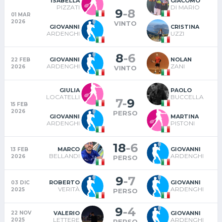
ISABELLA
GIACOMO
PIZZATI
DI MARIO
9
-
8
01 MAR
2026
VINTO
GIOVANNI
CRISTINA
ARDENGHI
UZZI
8
-
6
GIOVANNI
NOLAN
22 FEB
ARDENGHI
ZANI
2026
VINTO
GIULIA
PAOLO
LOCATELLI
BUCCELLA
7
-
9
15 FEB
2026
PERSO
GIOVANNI
MARTINA
ARDENGHI
PISTONI
18
-
6
MARCO
GIOVANNI
13 FEB
BELLANDI
ARDENGHI
2026
PERSO
9
-
7
ROBERTO
GIOVANNI
03 DIC
VERITÀ
ARDENGHI
2025
PERSO
9
-
4
VALERIO
GIOVANNI
22 NOV
LETTERE
ARDENGHI
2025
PERSO