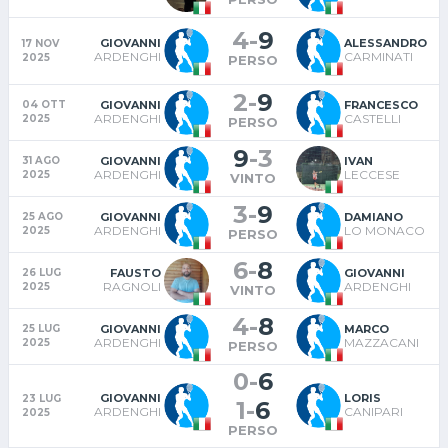
4
-
9
GIOVANNI
ALESSANDRO
17 NOV
ARDENGHI
CARMINATI
2025
PERSO
2
-
9
GIOVANNI
FRANCESCO
04 OTT
ARDENGHI
CASTELLI
2025
PERSO
9
-
3
GIOVANNI
IVAN
31 AGO
ARDENGHI
LECCESE
2025
VINTO
3
-
9
GIOVANNI
DAMIANO
25 AGO
ARDENGHI
LO MONACO
2025
PERSO
6
-
8
FAUSTO
GIOVANNI
26 LUG
RAGNOLI
ARDENGHI
2025
VINTO
4
-
8
GIOVANNI
MARCO
25 LUG
ARDENGHI
MAZZACANI
2025
PERSO
0
-
6
GIOVANNI
LORIS
23 LUG
1
-
6
ARDENGHI
CANIPARI
2025
PERSO