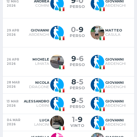
9
-
0
ANDREA
GIOVANNI
12 MAG
COMINI
ARDENGHI
2026
PERSO
0
-
9
GIOVANNI
MATTEO
29 APR
ARDENGHI
CASULA
2026
PERSO
9
-
6
MICHELE
GIOVANNI
26 APR
LIMATA
ARDENGHI
2026
PERSO
8
-
5
NICOLA
GIOVANNI
28 MAR
DRAGONE
ARDENGHI
2026
PERSO
9
-
5
ALESSANDRO
GIOVANNI
13 MAR
LORINI
ARDENGHI
2026
PERSO
1
-
9
LUCA
GIOVANNI
04 MAR
LANCINI
ARDENGHI
2026
VINTO