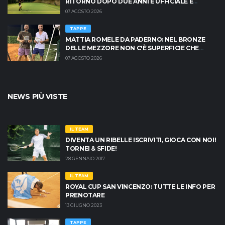
RITORNO DOPO DUE ANNI È UFFICIALE E
BRESCIA È PRONTA AD INFIAMMARSI!
07 AGOSTO 2026
TAPPE
MATTIA ROMELE DA PADERNO: NEL BRONZE
DELLE MEZZORE NON C'È SUPERFICIE CHE
TENGA
07 AGOSTO 2026
NEWS PIÙ VISTE
IL TEAM
DIVENTA UN RIBELLE ISCRIVITI, GIOCA CON NOI!
TORNEI & SFIDE!
28 GENNAIO 2017
IL TEAM
ROYAL CUP SAN VINCENZO: TUTTE LE INFO PER
PRENOTARE
13 GIUGNO 2023
TAPPE