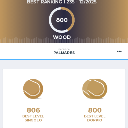
BEST RANKING 1.235 - 12/2025
800
WOOD
BACHECA
PALMARES
806
800
BEST LEVEL
BEST LEVEL
SINGOLO
DOPPIO