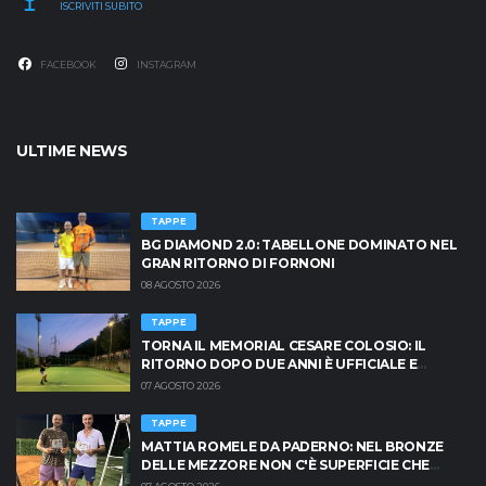
ISCRIVITI SUBITO
FACEBOOK
INSTAGRAM
ULTIME NEWS
TAPPE
BG DIAMOND 2.0: TABELLONE DOMINATO NEL
GRAN RITORNO DI FORNONI
08 AGOSTO 2026
TAPPE
TORNA IL MEMORIAL CESARE COLOSIO: IL
RITORNO DOPO DUE ANNI È UFFICIALE E
BRESCIA È PRONTA AD INFIAMMARSI!
07 AGOSTO 2026
TAPPE
MATTIA ROMELE DA PADERNO: NEL BRONZE
DELLE MEZZORE NON C'È SUPERFICIE CHE
TENGA