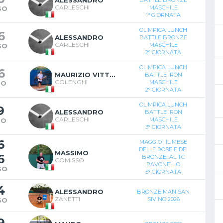
ALESSANDRO
BATTLE BRONZE
CARLESCHI
MASCHILE
SO
1° GIORNATA
OLIMPICA LUNCH
6
ALESSANDRO
BATTLE BRONZE
CARLESCHI
MASCHILE
SO
2° GIORNATA
OLIMPICA LUNCH
6
MAURIZIO VITTORIO
BATTLE IRON
COLENGHI
MASCHILE
TO
2° GIORNATA
OLIMPICA LUNCH
9
ALESSANDRO
BATTLE IRON
CARLESCHI
MASCHILE
TO
3° GIORNATA
6
MAGGIO , IL MESE
DELLE ROSE E DEI
MASSIMO
6
BRONZE...AL TC
COMISSO
PAVONELLO
SO
5° GIORNATA
4
ALESSANDRO
BRONZE MAN SAN
ZANETTI
SIVINO 2026
SO
9