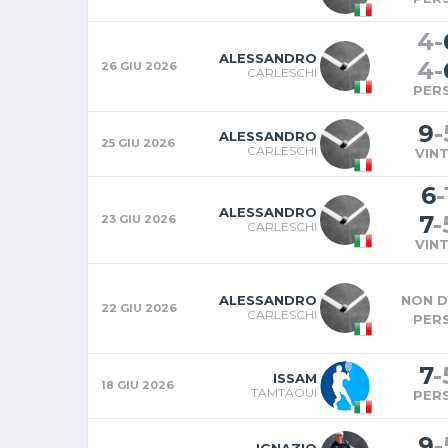
4
-
ALESSANDRO
4
-
26 GIU 2026
CARLESCHI
PER
9
-
ALESSANDRO
25 GIU 2026
CARLESCHI
VIN
6
-
ALESSANDRO
7
-
23 GIU 2026
CARLESCHI
VIN
ALESSANDRO
NON D
22 GIU 2026
CARLESCHI
PER
7
-
ISSAM
18 GIU 2026
TAMTAOUI
PER
9
-