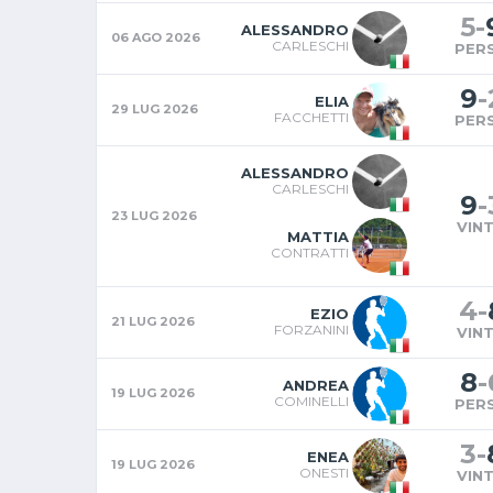
5
-
ALESSANDRO
06 AGO 2026
CARLESCHI
PER
9
-
ELIA
29 LUG 2026
FACCHETTI
PER
ALESSANDRO
CARLESCHI
9
-
23 LUG 2026
VIN
MATTIA
CONTRATTI
4
-
EZIO
21 LUG 2026
FORZANINI
VIN
8
-
ANDREA
19 LUG 2026
COMINELLI
PER
3
-
ENEA
19 LUG 2026
ONESTI
VIN