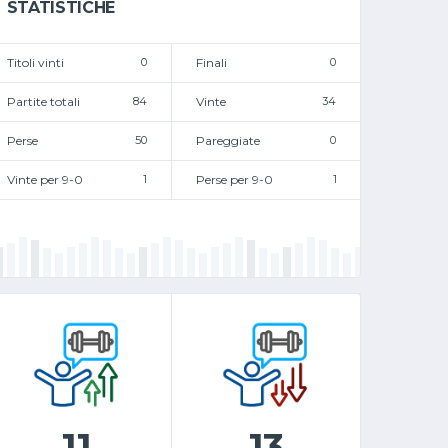
STATISTICHE
Titoli vinti
0
Finali
0
Partite totali
84
Vinte
34
Perse
50
Pareggiate
0
Vinte per 9-0
1
Perse per 9-0
1
11
13