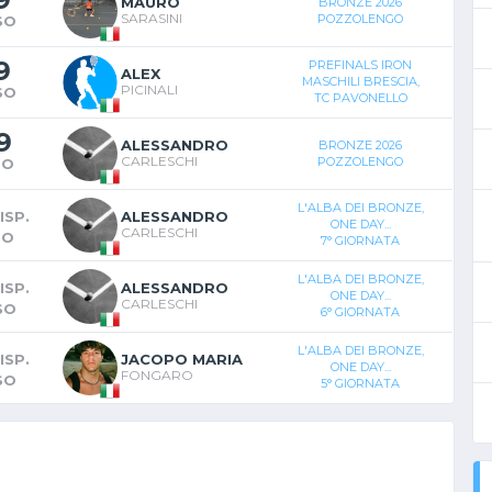
MAURO
BRONZE 2026
SARASINI
POZZOLENGO
SO
9
PREFINALS IRON
ALEX
MASCHILI BRESCIA,
PICINALI
SO
TC PAVONELLO
9
ALESSANDRO
BRONZE 2026
CARLESCHI
POZZOLENGO
TO
L'ALBA DEI BRONZE,
ISP.
ALESSANDRO
ONE DAY...
CARLESCHI
TO
7° GIORNATA
L'ALBA DEI BRONZE,
ISP.
ALESSANDRO
ONE DAY...
CARLESCHI
SO
6° GIORNATA
L'ALBA DEI BRONZE,
ISP.
JACOPO MARIA
ONE DAY...
FONGARO
SO
5° GIORNATA