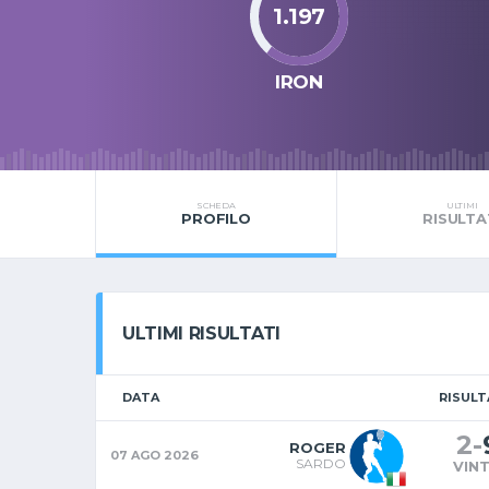
1.197
IRON
SCHEDA
ULTIMI
PROFILO
RISULTA
ULTIMI RISULTATI
DATA
RISUL
2
-
ROGER
07 AGO 2026
SARDO
VIN