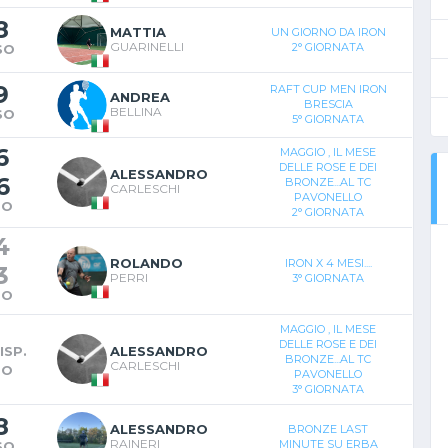
8
MATTIA
UN GIORNO DA IRON
GUARINELLI
2° GIORNATA
SO
9
RAFT CUP MEN IRON
ANDREA
BRESCIA
BELLINA
SO
5° GIORNATA
6
MAGGIO , IL MESE
DELLE ROSE E DEI
ALESSANDRO
6
BRONZE...AL TC
CARLESCHI
PAVONELLO
TO
2° GIORNATA
4
ROLANDO
IRON X 4 MESI....
3
PERRI
3° GIORNATA
TO
MAGGIO , IL MESE
DELLE ROSE E DEI
ISP.
ALESSANDRO
BRONZE...AL TC
CARLESCHI
TO
PAVONELLO
3° GIORNATA
8
ALESSANDRO
BRONZE LAST
RAINERI
MINUTE SU ERBA
SO