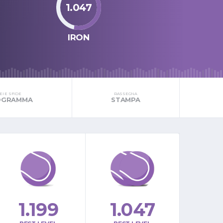
1.047
IRON
I E SFIDE
RASSEGNA
ROGRAMMA
STAMPA
1.199
1.047