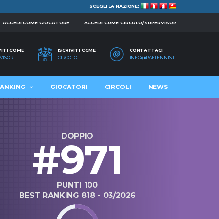
SCEGLI LA NAZIONE:
ACCEDI COME GIOCATORE
ACCEDI COME CIRCOLO/SUPERVISOR
VITI COME
ISCRIVITI COME
CONTATTACI
VISOR
CIRCOLO
INFO@RAFTENNIS.IT
ANKING
GIOCATORI
CIRCOLI
NEWS
DOPPIO
#971
PUNTI 100
BEST RANKING 818 - 03/2026