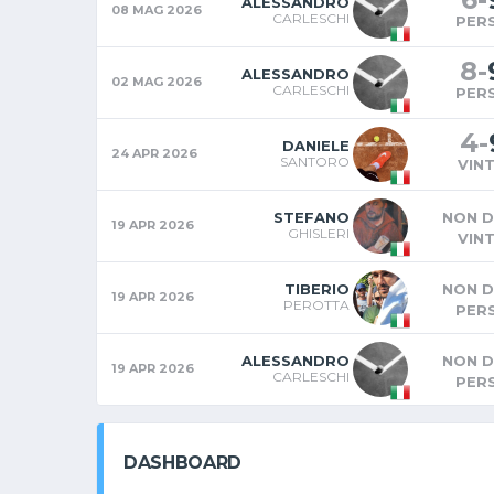
ALESSANDRO
08 MAG 2026
CARLESCHI
PER
8
-
ALESSANDRO
02 MAG 2026
CARLESCHI
PER
4
-
DANIELE
24 APR 2026
SANTORO
VIN
STEFANO
NON D
19 APR 2026
GHISLERI
VIN
TIBERIO
NON D
19 APR 2026
PEROTTA
PER
ALESSANDRO
NON D
19 APR 2026
CARLESCHI
PER
DASHBOARD