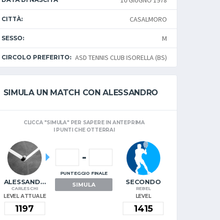
10 GIUGNO 1978
CASALMORO
CITTÀ:
M
SESSO:
ASD TENNIS CLUB ISORELLA (BS)
CIRCOLO PREFERITO:
SIMULA UN MATCH CON ALESSANDRO
CLICCA "SIMULA" PER SAPERE IN ANTEPRIMA
I PUNTI CHE OTTERRAI
-
PUNTEGGIO FINALE
ALESSANDRO
SECONDO
SIMULA
CARLESCHI
REBEL
LEVEL ATTUALE
LEVEL