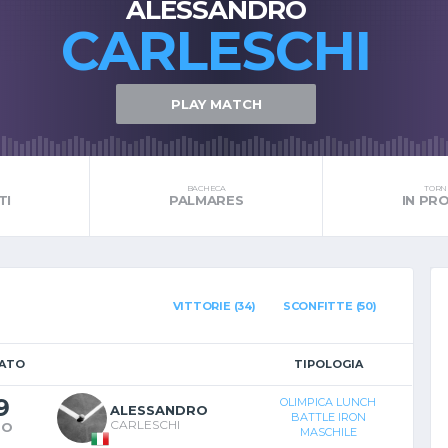
ALESSANDRO
CARLESCHI
PLAY MATCH
BACHECA
TORNE
TI
PALMARES
IN P
VITTORIE (34)
SCONFITTE (50)
TATO
TIPOLOGIA
9
OLIMPICA LUNCH
ALESSANDRO
BATTLE IRON
CARLESCHI
TO
MASCHILE