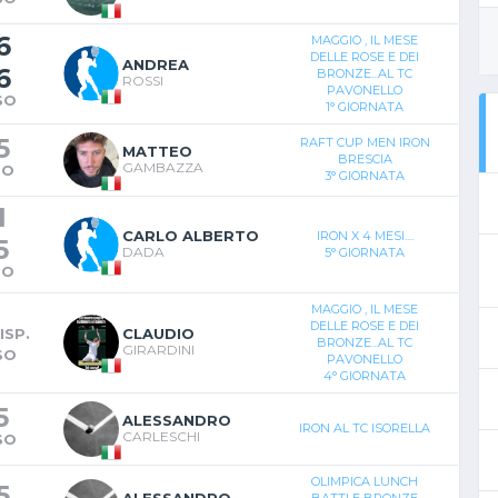
6
MAGGIO , IL MESE
DELLE ROSE E DEI
ANDREA
6
BRONZE...AL TC
ROSSI
PAVONELLO
SO
1° GIORNATA
5
RAFT CUP MEN IRON
MATTEO
BRESCIA
GAMBAZZA
TO
3° GIORNATA
1
CARLO ALBERTO
IRON X 4 MESI....
5
DADA
5° GIORNATA
TO
MAGGIO , IL MESE
DELLE ROSE E DEI
ISP.
CLAUDIO
BRONZE...AL TC
GIRARDINI
SO
PAVONELLO
4° GIORNATA
5
ALESSANDRO
IRON AL TC ISORELLA
CARLESCHI
SO
OLIMPICA LUNCH
5