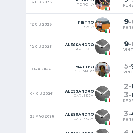
IGNAZIO
16 GIU 2026
TORCHIA
PER
9
-
PIETRO
12 GIU 2026
CALÀ
PER
9
-
ALESSANDRO
12 GIU 2026
CARLESCHI
VIN
5
-
MATTEO
11 GIU 2026
ORLANDO
VIN
2
-
ALESSANDRO
3
-
04 GIU 2026
CARLESCHI
PER
3
-
ALESSANDRO
23 MAG 2026
CARLESCHI
PER
6
-