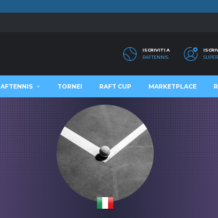
ISCRIVITI A
ISCRI
RAFTENNIS
SUPER
RAFTENNIS
TORNEI
RAFT CUP
MARKETPLACE
R