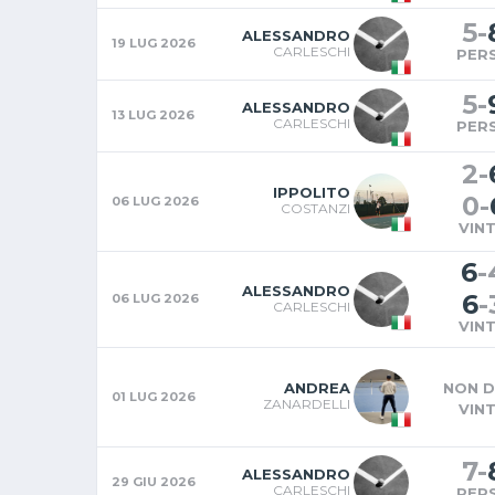
5
-
ALESSANDRO
19 LUG 2026
CARLESCHI
PER
5
-
ALESSANDRO
13 LUG 2026
CARLESCHI
PER
2
-
IPPOLITO
0
-
06 LUG 2026
COSTANZI
VIN
6
-
ALESSANDRO
6
-
06 LUG 2026
CARLESCHI
VIN
ANDREA
NON D
01 LUG 2026
ZANARDELLI
VIN
7
-
ALESSANDRO
29 GIU 2026
CARLESCHI
PER