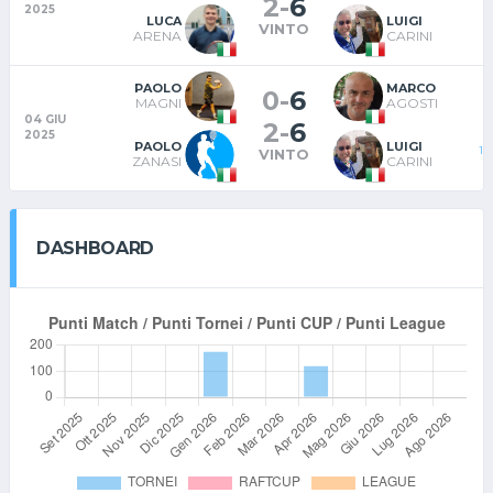
2
-
6
2025
LUCA
LUIGI
VINTO
G
ARENA
CARINI
PAOLO
MARCO
0
-
6
MAGNI
AGOSTI
04 GIU
2
-
6
2025
PAOLO
LUIGI
1°
VINTO
ZANASI
CARINI
DASHBOARD