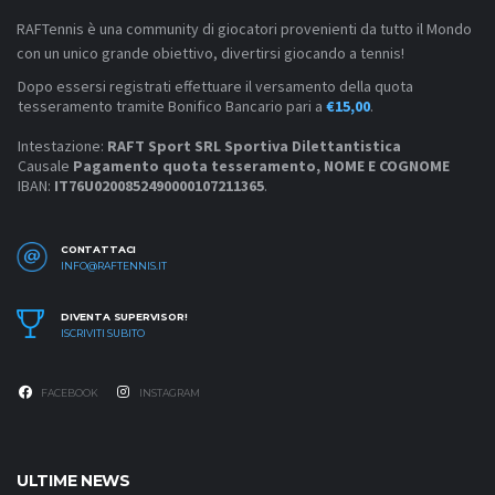
RAFTennis è una community di giocatori provenienti da tutto il Mondo
con un unico grande obiettivo, divertirsi giocando a tennis!
Dopo essersi registrati effettuare il versamento della quota
tesseramento tramite Bonifico Bancario pari a
€15,00
.
Intestazione:
RAFT Sport SRL Sportiva Dilettantistica
Causale
Pagamento quota tesseramento, NOME E COGNOME
IBAN:
IT76U0200852490000107211365
.
CONTATTACI
INFO@RAFTENNIS.IT
DIVENTA SUPERVISOR!
ISCRIVITI SUBITO
FACEBOOK
INSTAGRAM
ULTIME NEWS