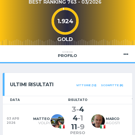
BEST RANKING 763 - 03/2026
1.924
GOLD
SCHEDA
PROFILO
ULTIMI RISULTATI
VITTORIE (12)
SCONFITTE (8)
DATA
RISULTATO
T
3
-
4
4
-
1
MATTEO
MARCO
03 APR
A
VOLPI
AGOSTI
2026
11
-
9
PERSO