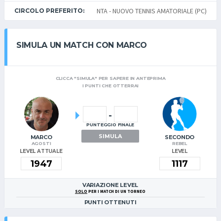
NTA - NUOVO TENNIS AMATORIALE (PC)
CIRCOLO PREFERITO:
SIMULA UN MATCH CON MARCO
CLICCA "SIMULA" PER SAPERE IN ANTEPRIMA
I PUNTI CHE OTTERRAI
-
PUNTEGGIO FINALE
SIMULA
MARCO
SECONDO
AGOSTI
REBEL
LEVEL ATTUALE
LEVEL
VARIAZIONE LEVEL
SOLO
PER I MATCH DI UN TORNEO
PUNTI OTTENUTI