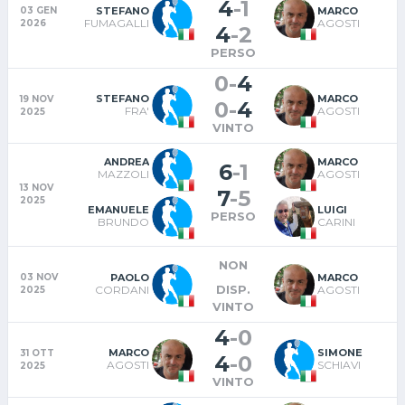
4
-
1
STEFANO
MARCO
03 GEN
C
FUMAGALLI
AGOSTI
2026
4
-
2
2
PERSO
0
-
4
STEFANO
MARCO
19 NOV
0
-
4
C
FRA'
AGOSTI
2025
2
VINTO
ANDREA
MARCO
6
-
1
MAZZOLI
AGOSTI
13 NOV
7
-
5
2025
EMANUELE
LUIGI
PERSO
BRUNDO
CARINI
NON
PAOLO
MARCO
03 NOV
C
DISP.
CORDANI
AGOSTI
2025
2
VINTO
4
-
0
C
MARCO
SIMONE
31 OTT
4
-
0
2
AGOSTI
SCHIAVI
2025
VINTO
G