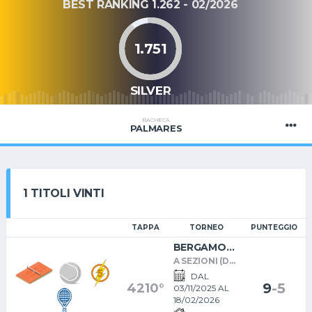
BEST RANKING 1.262 - 02/2026
1.751
SILVER
BACHECA
PALMARES
1 TITOLI VINTI
TAPPA
TORNEO
PUNTEGGIO
BERGAMO
CITY: SILVER
A SEZIONI (DAI
INAUGURALE
17 ISCRITTI)
DAL
9
-
5
4210°
03/11/2025 AL
18/02/2026