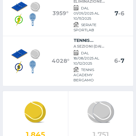
SPORTLAB
ELIMINAZIONE
SILVER
DIRETTA
DAL
(DISPONIBILITA'
7
-
6
3959°
01/09/2025 AL
SERALI E NEL
10/11/2025
WEEKEND)
SERIATE
SPORTLAB
TENNIS
ACADEMY
A SEZIONI (DAI
INAUGURALE:
17 ISCRITTI)
DAL
SILVER
18/08/2025 AL
6
-
7
4028°
MASCHILE
10/12/2025
TENNIS
ACADEMY
BERGAMO
1.845
1.751