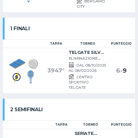
BERGAMO
CITY
1 FINALI
TAPPA
TORNEO
PUNTEGGIO
TELGATE SILVER
FAST 3.0
ELIMINAZIONE
DIRETTA A SEZIONI
DAL 08/10/2025
(A
6
-
9
3947°
AL 08/02/2026
RAGGIUNGIMENTO
CENTRO
NUMERO MINIMO)
SPORTIVO
TELGATE
2 SEMIFINALI
TAPPA
TORNEO
PUNTEGGIO
SERIATE