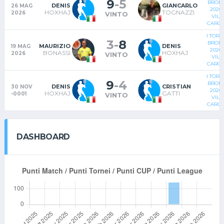
9
-
5
BRON
DENIS
GIANCARLO
26 MAG
2026
HOXHAJ
TOGNAZZI
2026
VINTO
VILL
CARCI
I TOR
3
-
8
BRON
MAURIZIO
DENIS
19 MAG
2026
BONASSI
HOXHAJ
2026
VINTO
VILL
CARCI
I TOR
9
-
4
BRON
DENIS
CRISTIAN
30 NOV
2026
HOXHAJ
GATTI
-0001
VINTO
VILL
CARCI
DASHBOARD