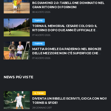
BG DIAMOND 2.0: TABELLONE DOMINATO NEL
GRAN RITORNO DI FORNONI
08 AGOSTO 2026
TAPPE
TORNA IL MEMORIAL CESARE COLOSIO: IL
RITORNO DOPO DUE ANNI È UFFICIALE E
BRESCIA È PRONTA AD INFIAMMARSI!
07 AGOSTO 2026
TAPPE
MATTIA ROMELE DA PADERNO: NEL BRONZE
DELLE MEZZORE NON C'È SUPERFICIE CHE
TENGA
07 AGOSTO 2026
NEWS PIÙ VISTE
IL TEAM
DIVENTA UN RIBELLE ISCRIVITI, GIOCA CON NOI!
TORNEI & SFIDE!
28 GENNAIO 2017