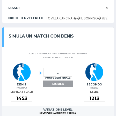
M
SESSO:
TC VILLA CARCINA ��IL SORRISO� (BS)
CIRCOLO PREFERITO:
SIMULA UN MATCH CON DENIS
CLICCA "SIMULA" PER SAPERE IN ANTEPRIMA
I PUNTI CHE OTTERRAI
-
PUNTEGGIO FINALE
SIMULA
DENIS
SECONDO
HOXHAJ
REBEL
LEVEL ATTUALE
LEVEL
VARIAZIONE LEVEL
SOLO
PER I MATCH DI UN TORNEO