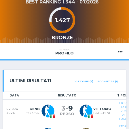
BEST RANKING 1.344 - 07/2026
1.427
BRONZE
SCHEDA
PROFILO
ULTIMI RISULTATI
VITTORIE (3)
SCONFITTE (1)
DATA
RISULTATO
TIPOL
I TOR
3
-
9
BRON
DENIS
VITTORIO
02 LUG
2026
HOXHAJ
FACCHINI
2026
PERSO
VILL
CARCI
I TOR