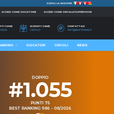
SCEGLI LA NAZIONE:
ACCEDI COME GIOCATORE
ACCEDI COME CIRCOLO/SUPERVISOR
VITI COME
ISCRIVITI COME
CONTATTACI
VISOR
CIRCOLO
INFO@RAFTENNIS.IT
ANKING
GIOCATORI
CIRCOLI
NEWS
DOPPIO
#1.055
PUNTI 75
BEST RANKING 986 - 08/2026