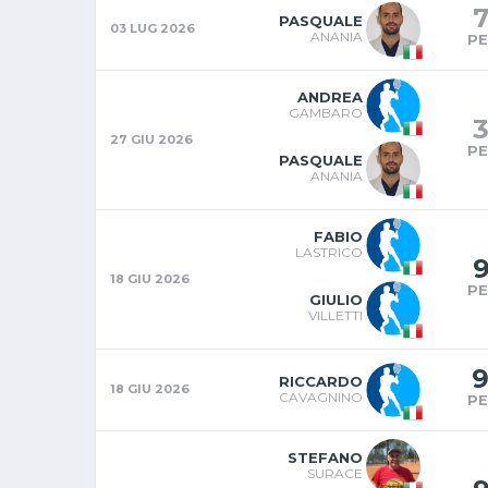
7
PASQUALE
03 LUG 2026
ANANIA
P
ANDREA
GAMBARO
27 GIU 2026
P
PASQUALE
ANANIA
FABIO
LASTRICO
18 GIU 2026
P
GIULIO
VILLETTI
RICCARDO
18 GIU 2026
CAVAGNINO
P
STEFANO
SURACE