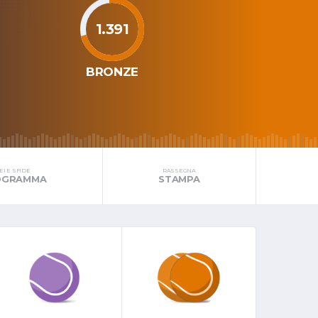
1.391
BRONZE
I E SFIDE
RASSEGNA
ROGRAMMA
STAMPA