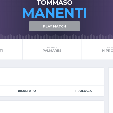
TOMMASO
MANENTI
PLAY MATCH
BACHECA
TORNE
TI
PALMARES
IN P
RISULTATO
TIPOLOGIA