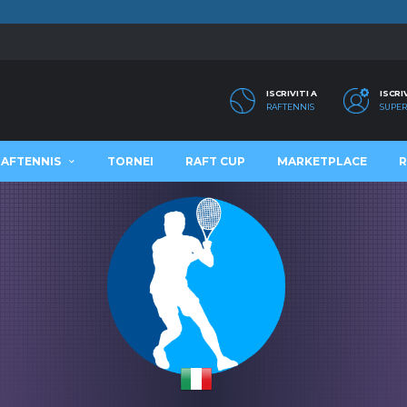
ISCRIVITI A
ISCRI
RAFTENNIS
SUPER
RAFTENNIS
TORNEI
RAFT CUP
MARKETPLACE
R