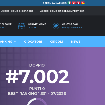
SCEGLI LA NAZIONE:
ACCEDI COME GIOCATORE
ACCEDI COME CIRCOLO/SUPERVISOR
VITI COME
ISCRIVITI COME
CONTATTACI
VISOR
CIRCOLO
INFO@RAFTENNIS.IT
ANKING
GIOCATORI
CIRCOLI
NEWS
DOPPIO
#7.002
PUNTI 0
BEST RANKING 1.331 - 07/2026