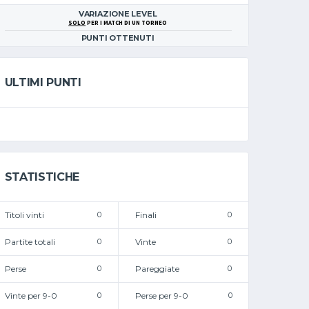
VARIAZIONE LEVEL
SOLO
PER I MATCH DI UN TORNEO
PUNTI OTTENUTI
ULTIMI PUNTI
STATISTICHE
Titoli vinti
0
Finali
0
Partite totali
0
Vinte
0
Perse
0
Pareggiate
0
Vinte per 9-0
0
Perse per 9-0
0