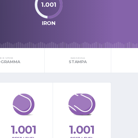
1.001
IRON
I E SFIDE
RASSEGNA
ROGRAMMA
STAMPA
1.001
1.001