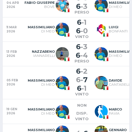
FABIO GIUSEPPE
MASSIMILIA
04 APR
6
-
3
BOVE
DI MEO
2026
PERSO
6
-
1
MASSIMILIANO
LUIGI
11 MAR
6
-
0
DI MEO
BONFANTI
2026
VINTO
6
-
3
NAZZARENO
MASSIMILIA
13 FEB
6
-
4
IANNARELLI
DI MEO
2026
PERSO
6
-
2
6
-
7
MASSIMILIANO
DAVIDE
05 FEB
DI MEO
CANTARELLI
2026
6
-
1
VINTO
NON
MASSIMILIANO
MARCO
19 GEN
DISP.
DI MEO
PAVIA
2026
VINTO
MASSIMILIANO
GENNARO