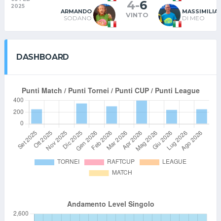
4
-
6
2025
ARMANDO
MASSIMILIA
VINTO
SODANO
DI MEO
DASHBOARD