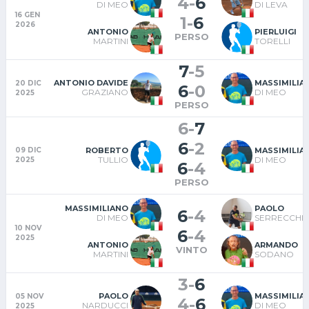
4
-
6
DI MEO
DI LEVA
16 GEN
1
-
6
2026
ANTONIO
PIERLUIGI
PERSO
MARTINI
TORELLI
7
-
5
ANTONIO DAVIDE
MASSIMILIA
20 DIC
6
-
0
GRAZIANO
DI MEO
2025
PERSO
6
-
7
6
-
2
ROBERTO
MASSIMILIA
09 DIC
TULLIO
DI MEO
2025
6
-
4
PERSO
MASSIMILIANO
PAOLO
6
-
4
DI MEO
SERRECCHI
10 NOV
6
-
4
2025
ANTONIO
ARMANDO
VINTO
MARTINI
SODANO
3
-
6
PAOLO
MASSIMILIA
05 NOV
4
-
6
NARDUCCI
DI MEO
2025