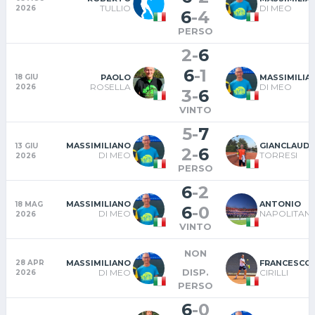
TULLIO
DI MEO
2026
6
-
4
PERSO
2
-
6
6
-
1
PAOLO
MASSIMILIA
18 GIU
ROSELLA
DI MEO
2026
3
-
6
VINTO
5
-
7
MASSIMILIANO
GIANCLAUDI
13 GIU
2
-
6
DI MEO
TORRESI
2026
PERSO
6
-
2
MASSIMILIANO
ANTONIO
18 MAG
6
-
0
DI MEO
NAPOLITAN
2026
VINTO
NON
MASSIMILIANO
FRANCESCO
28 APR
DISP.
DI MEO
CIRILLI
2026
PERSO
6
-
0