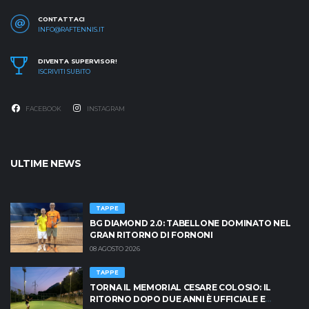
CONTATTACI
INFO@RAFTENNIS.IT
DIVENTA SUPERVISOR!
ISCRIVITI SUBITO
FACEBOOK
INSTAGRAM
ULTIME NEWS
TAPPE
BG DIAMOND 2.0: TABELLONE DOMINATO NEL
GRAN RITORNO DI FORNONI
08 AGOSTO 2026
TAPPE
TORNA IL MEMORIAL CESARE COLOSIO: IL
RITORNO DOPO DUE ANNI È UFFICIALE E