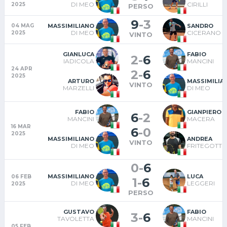
DI MEO
CIRILLI
2025
PERSO
9
-
3
MASSIMILIANO
SANDRO
04 MAG
DI MEO
CICERANO
2025
VINTO
GIANLUCA
FABIO
2
-
6
IADICOLA
MANCINI
24 APR
2
-
6
2025
ARTURO
MASSIMILIA
VINTO
MARZELLI
DI MEO
FABIO
GIANPIERO
6
-
2
MANCINI
MACERA
16 MAR
6
-
0
2025
MASSIMILIANO
ANDREA
VINTO
DI MEO
FRITEGOTT
0
-
6
MASSIMILIANO
LUCA
06 FEB
1
-
6
DI MEO
LEGGERI
2025
PERSO
GUSTAVO
FABIO
3
-
6
TAVOLETTA
MANCINI
05 FEB