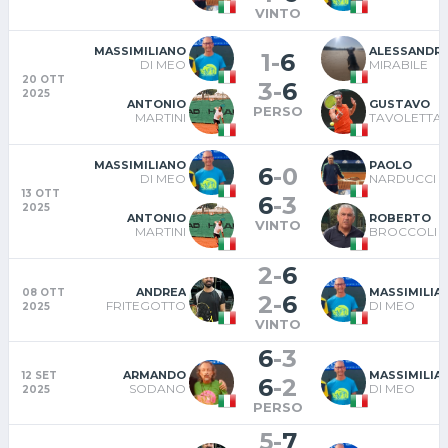
VINTO
MASSIMILIANO
ALESSANDR
1
-
6
DI MEO
MIRABILE
20 OTT
3
-
6
2025
ANTONIO
GUSTAVO
PERSO
MARTINI
TAVOLETTA
MASSIMILIANO
PAOLO
6
-
0
DI MEO
NARDUCCI
13 OTT
6
-
3
2025
ANTONIO
ROBERTO
VINTO
MARTINI
BROCCOLI
2
-
6
ANDREA
MASSIMILIA
08 OTT
2
-
6
FRITEGOTTO
DI MEO
2025
VINTO
6
-
3
ARMANDO
MASSIMILIA
12 SET
6
-
2
SODANO
DI MEO
2025
PERSO
5
-
7