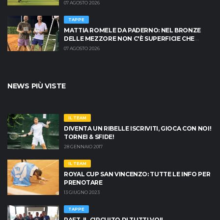
BRESCIA È PRONTA AD INFIAMMARSI!
07 AGOSTO 2026
TAPPE
MATTIA ROMELE DA PADERNO: NEL BRONZE
DELLE MEZZORE NON C'È SUPERFICIE CHE
TENGA
07 AGOSTO 2026
NEWS PIÙ VISTE
IL TEAM
DIVENTA UN RIBELLE ISCRIVITI, GIOCA CON NOI!
TORNEI & SFIDE!
28 GENNAIO 2017
IL TEAM
ROYAL CUP SAN VINCENZO: TUTTE LE INFO PER
PRENOTARE
13 GIUGNO 2023
TAPPE
RAFT, IL CIRCUITO DI TUTTI VOI!