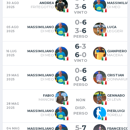
ANDREA
MASSIMILIA
30 AGO
3
-
6
FRITEGOTTO
DI MEO
2025
VINTO
0
-
6
MASSIMILIANO
LUCA
05 AGO
3
-
6
DI MEO
LEGGERI
2025
PERSO
6
-
3
MASSIMILIANO
GIANPIERO
16 LUG
6
-
0
DI MEO
MACERA
2025
VINTO
0
-
6
MASSIMILIANO
CRISTIAN
29 MAG
0
-
6
DI MEO
DONNARUM
2025
PERSO
FABIO
GENNARO
MANCINI
DI LEVA
NON
28 MAG
DISP.
2025
MASSIMILIANO
PIERLUIGI
PERSO
DI MEO
TORELLI
5
-
7
MASSIMILIANO
FRANCESCO
04 MAG