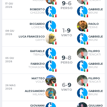
9
-
6
17 GIU
2026
PERSO
ROBERTO
GABRIELE
GHIZZONI
BRUNI
RICCARDO
PAOLO
LORENZI
FERMI
1
-
9
08 GIU
2026
VINTO
LUCA FRANCESCO
GABRIELE
GRITTI
BRUNI
RAFFAELE
FILIPPO
TIBALDI
TENCATI
9
-
8
05 GIU
2026
PERSO
FABRIZIO
GABRIELE
TOMASONI
BRUNI
MATTEO
FILIPPO
VOLPI
TENCATI
6
-
9
26 MAG
2026
VINTO
ALESSANDRO
GABRIELE
MILANO
BRUNI
GIOVANNI
GIULIANO