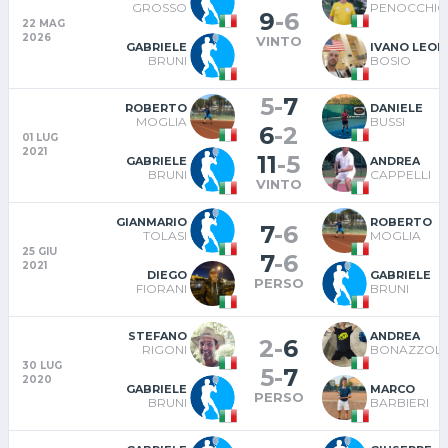
GROSSO
PENOCCHIO
9
-
6
22 MAG
2026
VINTO
GABRIELE
IVANO LEON
BRUNI
BOSIO
5
-
7
ROBERTO
DANIELE
MOGLIA
BUSSI
6
-
2
01 LUG
2021
11
-
5
GABRIELE
ANDREA
BRUNI
CAPPELLI
VINTO
GIANMARIO
ROBERTO
7
-
6
TOLASI
MOGLIA
25 GIU
7
-
6
2021
DIEGO
GABRIELE
PERSO
FIORANI
BRUNI
STEFANO
ANDREA
2
-
6
RIGONI
BONAZZOLI
30 LUG
5
-
7
2020
GABRIELE
MARCO
PERSO
BRUNI
BARBIERI