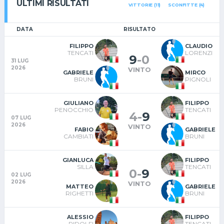
ULTIMI RISULTATI
VITTORIE (11)
SCONFITTE (4)
DATA
RISULTATO
FILIPPO
CLAUDIO
TENCATI
LORENZI
9
-
0
31 LUG
2026
VINTO
GABRIELE
MIRCO
BRUNI
PIGNOLI
GIULIANO
FILIPPO
PENOCCHIO
TENCATI
4
-
9
07 LUG
2026
VINTO
FABIO
GABRIELE
CAMBIATI
BRUNI
GIANLUCA
FILIPPO
SILLA
TENCATI
0
-
9
02 LUG
2026
VINTO
MATTEO
GABRIELE
RIGHETTI
BRUNI
ALESSIO
FILIPPO
RIDOLFI
TENCATI