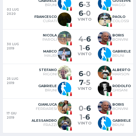
GABRIELE
GIUSEPPE
6
-
3
BRUNI
MAGGI
02 LUG
6
-
0
2020
FRANCESCO
PAOLO
VINTO
CURATI
COLOSSI
NICOLA
BORIS
4
-
6
PAROLI
BONVINI
30 LUG
1
-
6
2019
MARCO
GABRIELE
VINTO
MAURI
BRUNI
STEFANO
ALBERTO
6
-
0
RIGONI
MARSON
25 LUG
7
-
5
2019
GABRIELE
RODOLFO
VINTO
BRUNI
GHISANI
GIANLUCA
BORIS
0
-
6
FERRARESI
BONVINI
17 GIU
1
-
6
2019
ALESSANDRO
GABRIELE
VINTO
FRAZZI
BRUNI