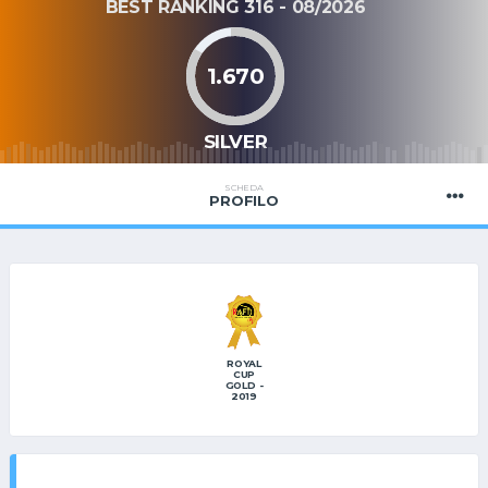
BEST RANKING 316 - 08/2026
1.670
SILVER
SCHEDA
PROFILO
ROYAL
CUP
GOLD -
2019