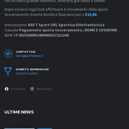
con un unico grande obiettivo, divertirsi giocando a tennis!
Dopo essersi registrati effettuare il versamento della quota
tesseramento tramite Bonifico Bancario pari a
€15,00
.
Intestazione:
RAFT Sport SRL Sportiva Dilettantistica
Causale
Pagamento quota tesseramento, NOME E COGNOME
IBAN:
IT76U0200852490000107211365
.
CONTATTACI
INFO@RAFTENNIS.IT
DIVENTA SUPERVISOR!
ISCRIVITI SUBITO
FACEBOOK
INSTAGRAM
ULTIME NEWS