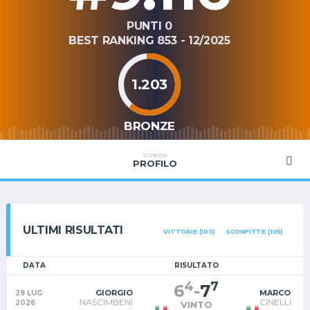
PUNTI 0
BEST RANKING 853 - 12/2025
1.203
BRONZE
SCHEDA
PROFILO
ULTIMI RISULTATI
VITTORIE (103)
SCONFITTE (105)
DATA
RISULTATO
4
7
6
-
7
GIORGIO
MARCO
29 LUG
NASCIMBENI
CINELLI
2026
VINTO