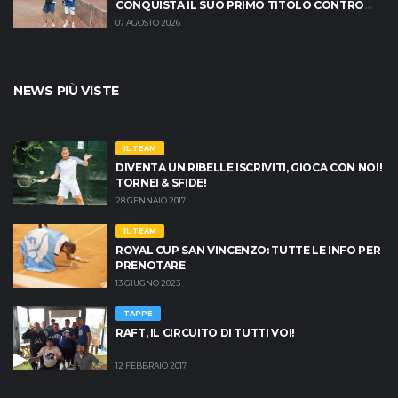
CONQUISTA IL SUO PRIMO TITOLO CONTRO
MASSIMO CRISCIONE
07 AGOSTO 2026
NEWS PIÙ VISTE
IL TEAM
DIVENTA UN RIBELLE ISCRIVITI, GIOCA CON NOI!
TORNEI & SFIDE!
28 GENNAIO 2017
IL TEAM
ROYAL CUP SAN VINCENZO: TUTTE LE INFO PER
PRENOTARE
13 GIUGNO 2023
TAPPE
RAFT, IL CIRCUITO DI TUTTI VOI!
12 FEBBRAIO 2017