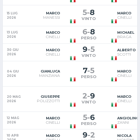
5
-
8
MARCO
MARCO
15 LUG
MANESSI
CINELLI
2026
VINTO
6
-
8
MARCO
MICHAEL
13 LUG
CINELLI
BRAGA
2026
PERSO
9
-
5
MARCO
ALBERTO
30 GIU
CINELLI
SCOTTI
2026
VINTO
7
-
5
GIANLUCA
MARCO
04 GIU
MANZIANA
CINELLI
2026
PERSO
2
-
9
GIUSEPPE
MARCO
20 MAG
POLIZZOTTI
CINELLI
2026
VINTO
5
-
6
MARCO
ANGIOLINO
12 MAG
CINELLI
ZANNI
2026
PERSO
9
-
2
MARCO
NICOLA
10 APR
CINELLI
MONTINI
2026