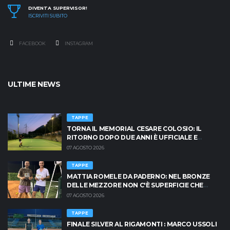
DIVENTA SUPERVISOR!
ISCRIVITI SUBITO
FACEBOOK
INSTAGRAM
ULTIME NEWS
TAPPE
TORNA IL MEMORIAL CESARE COLOSIO: IL
RITORNO DOPO DUE ANNI È UFFICIALE E
BRESCIA È PRONTA AD INFIAMMARSI!
07 AGOSTO 2026
TAPPE
MATTIA ROMELE DA PADERNO: NEL BRONZE
DELLE MEZZORE NON C'È SUPERFICIE CHE
TENGA
07 AGOSTO 2026
TAPPE
FINALE SILVER AL RIGAMONTI : MARCO USSOLI