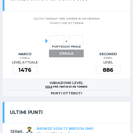
CLICCA "SIMULA" PER SAPERE IN ANTEPRIMA
I PUNTI CHE OTTERRAI
-
PUNTEGGIO FINALE
SIMULA
MARCO
SECONDO
CINELLI
REBEL
LEVEL ATTUALE
LEVEL
VARIAZIONE LEVEL
SOLO
PER I MATCH DI UN TORNEO
PUNTI OTTENUTI
ULTIMI PUNTI
BRONZE 2026 TC BRESCIA 1960
120pt.