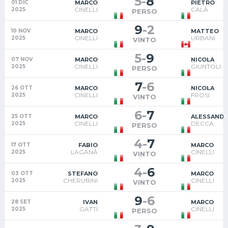
5
-
8
MARCO
PIETRO
01 DIC
CINELLI
CALÀ
2025
PERSO
9
-
2
MARCO
MATTEO
10 NOV
CINELLI
URBANI
2025
VINTO
5
-
9
MARCO
NICOLA
07 NOV
CINELLI
GIUNTOLI
2025
PERSO
7
-
6
MARCO
NICOLA
26 OTT
CINELLI
FROSI
2025
VINTO
6
-
7
MARCO
ALESSAND
25 OTT
CINELLI
DECCA
2025
PERSO
4
-
7
FABIO
MARCO
17 OTT
LAGANÁ
CINELLI
2025
VINTO
4
-
6
STEFANO
MARCO
03 OTT
CHERUBINI
CINELLI
2025
VINTO
9
-
6
IVAN
MARCO
28 SET
GATTI
CINELLI
2025
PERSO