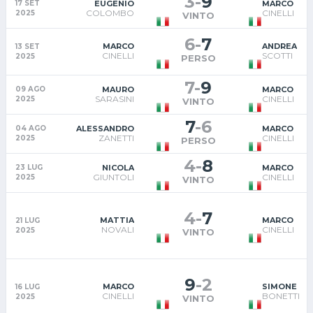
3
-
9
EUGENIO
MARCO
17 SET
COLOMBO
CINELLI
2025
VINTO
6
-
7
MARCO
ANDREA
13 SET
CINELLI
SCOTTI
2025
PERSO
7
-
9
MAURO
MARCO
09 AGO
SARASINI
CINELLI
2025
VINTO
7
-
6
ALESSANDRO
MARCO
04 AGO
ZANETTI
CINELLI
2025
PERSO
4
-
8
NICOLA
MARCO
23 LUG
GIUNTOLI
CINELLI
2025
VINTO
4
-
7
MATTIA
MARCO
21 LUG
NOVALI
CINELLI
2025
VINTO
9
-
2
MARCO
SIMONE
16 LUG
CINELLI
BONETTI
2025
VINTO