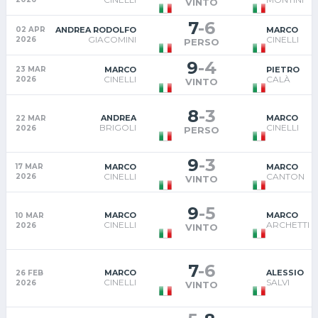
VINTO
7
-
6
ANDREA RODOLFO
MARCO
02 APR
GIACOMINI
CINELLI
2026
PERSO
9
-
4
MARCO
PIETRO
23 MAR
CINELLI
CALÀ
2026
VINTO
8
-
3
ANDREA
MARCO
22 MAR
BRIGOLI
CINELLI
2026
PERSO
9
-
3
MARCO
MARCO
17 MAR
CINELLI
CANTON
2026
VINTO
9
-
5
MARCO
MARCO
10 MAR
CINELLI
ARCHETTI
2026
VINTO
7
-
6
MARCO
ALESSIO
26 FEB
CINELLI
SALVI
2026
VINTO