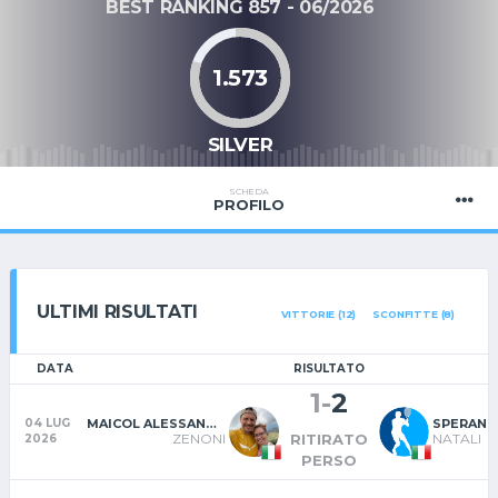
BEST RANKING 857 - 06/2026
1.573
SILVER
SCHEDA
PROFILO
ULTIMI RISULTATI
VITTORIE (12)
SCONFITTE (8)
DATA
RISULTATO
1
-
2
MAICOL ALESSANDRO
SPERAND
04 LUG
ZENONI
NATALI
RITIRATO
2026
PERSO