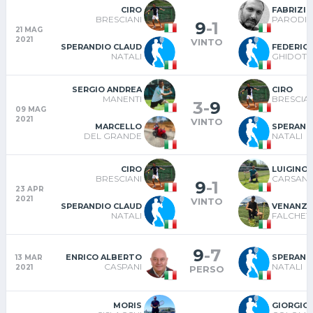
CIRO
FABRIZIO
BRESCIANI
PARODI
9
-
1
21 MAG
2021
VINTO
SPERANDIO CLAUD
FEDERIC
NATALI
GHIDOTT
SERGIO ANDREA
CIRO
MANENTI
BRESCIAN
3
-
9
09 MAG
2021
VINTO
MARCELLO
SPERAND
DEL GRANDE
NATALI
CIRO
LUIGINO
BRESCIANI
CARSAN
9
-
1
23 APR
2021
VINTO
SPERANDIO CLAUD
VENANZI
NATALI
FALCHETT
9
-
7
ENRICO ALBERTO
SPERAND
13 MAR
CASPANI
NATALI
2021
PERSO
MORIS
GIORGIO