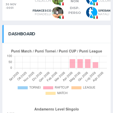
CISLACCHI
COLOM
NON
30 NOV
DISP.
-0001
FRANCESCO
SPERAND
PERSO
FOIADELLI
NATALI
DASHBOARD