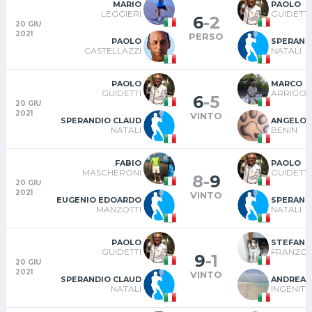
MARIO
PAOLO
LEGGIERI
GUIDETTI
6
-
2
20 GIU
2021
PERSO
PAOLO
SPERAND
CASTELLAZZI
NATALI
PAOLO
MARCO
GUIDETTI
ARRIGON
6
-
5
20 GIU
2021
VINTO
SPERANDIO CLAUD
ANGELO
NATALI
BENIN
FABIO
PAOLO
MASCHERONI
GUIDETTI
8
-
9
20 GIU
2021
VINTO
EUGENIO EDOARDO
SPERAND
MANZOTTI
NATALI
PAOLO
STEFANO
GUIDETTI
FRANZON
9
-
1
20 GIU
2021
VINTO
SPERANDIO CLAUD
ANDREA
NATALI
INGENIT