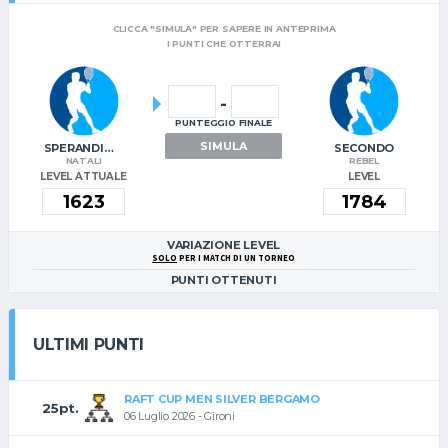
CLICCA "SIMULA" PER SAPERE IN ANTEPRIMA
I PUNTI CHE OTTERRAI
-
PUNTEGGIO FINALE
SIMULA
SPERANDIO CLAUD
SECONDO
NATALI
REBEL
LEVEL ATTUALE
LEVEL
VARIAZIONE LEVEL
SOLO
PER I MATCH DI UN TORNEO
PUNTI OTTENUTI
ULTIMI PUNTI
RAFT CUP MEN SILVER BERGAMO
25pt.
06 Luglio 2026 - Gironi