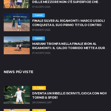
DELLE MEZZORE NON C'È SUPERFICIE CHE
TENGA
07 AGOSTO 2026
TAPPE
FINALE SILVER AL RIGAMONTI : MARCO USSOLI
CONQUISTA IL SUO PRIMO TITOLO CONTRO
MASSIMO CRISCIONE
07 AGOSTO 2026
TAPPE
MARIANI TRIONFA NELLA FINALE IRON AL
RIGAMONTI : IL CALDO TORRIDO METTE A DURA
PROVA I PROTAGONISTI
07 AGOSTO 2026
NEWS PIÙ VISTE
IL TEAM
DIVENTA UN RIBELLE ISCRIVITI, GIOCA CON NOI!
TORNEI & SFIDE!
28 GENNAIO 2017