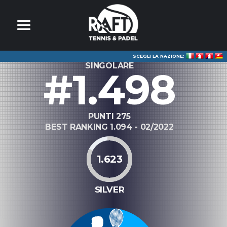
SCEGLI LA NAZIONE:
SINGOLARE
#1.498
PUNTI 275
BEST RANKING 1.094 - 02/2022
1.623
SILVER