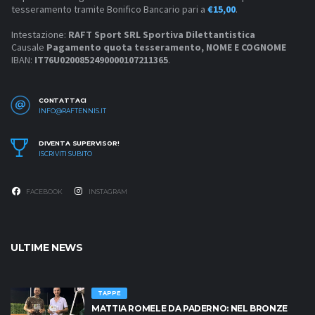
tesseramento tramite Bonifico Bancario pari a
€15,00
.
Intestazione:
RAFT Sport SRL Sportiva Dilettantistica
Causale
Pagamento quota tesseramento, NOME E COGNOME
IBAN:
IT76U0200852490000107211365
.
CONTATTACI
INFO@RAFTENNIS.IT
DIVENTA SUPERVISOR!
ISCRIVITI SUBITO
FACEBOOK
INSTAGRAM
ULTIME NEWS
TAPPE
MATTIA ROMELE DA PADERNO: NEL BRONZE