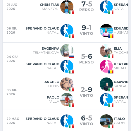
7
-
5
CHRISTIAN
SPERAND
01 LUG
MANZONI
NATALI
2026
PERSO
9
-
1
SPERANDIO CLAUD
EDUARD
06 GIU
NATALI
HUSMAN
2026
VINTO
EVGENIYA
ELIA
TELYATNIKOVA
FACCHET
5
-
6
04 GIU
2026
PERSO
SPERANDIO CLAUD
BEATRIC
NATALI
MIHALI
ANGELO
DARWIN
BENIN
SANGALL
2
-
9
03 GIU
2026
VINTO
PAOLO
SPERAND
VILLA
NATALI
6
-
5
SPERANDIO CLAUD
ITALO
29 MAG
NATALI
CADEI
2026
VINTO