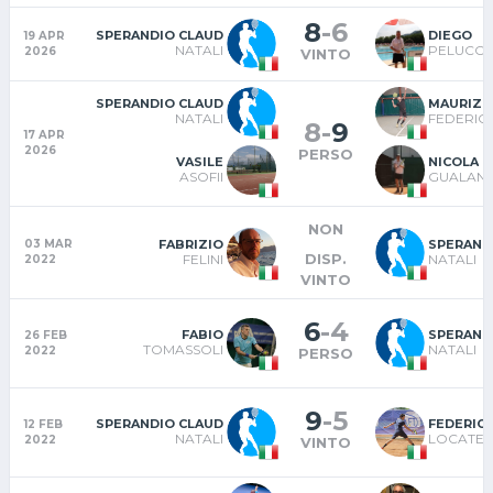
8
-
6
SPERANDIO CLAUD
DIEGO
19 APR
NATALI
PELUCCH
2026
VINTO
SPERANDIO CLAUD
MAURIZI
NATALI
FEDERICI
8
-
9
17 APR
2026
PERSO
VASILE
NICOLA
ASOFII
GUALAND
NON
FABRIZIO
SPERAND
03 MAR
DISP.
FELINI
NATALI
2022
VINTO
6
-
4
FABIO
SPERAND
26 FEB
TOMASSOLI
NATALI
2022
PERSO
9
-
5
SPERANDIO CLAUD
FEDERIC
12 FEB
NATALI
LOCATEL
2022
VINTO