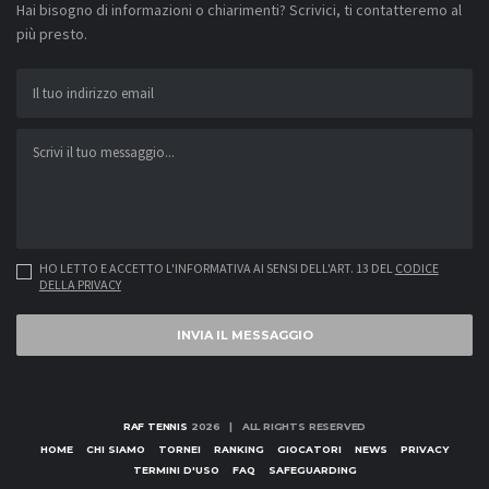
Hai bisogno di informazioni o chiarimenti? Scrivici, ti contatteremo al
più presto.
HO LETTO E ACCETTO L'INFORMATIVA AI SENSI DELL'ART. 13 DEL
CODICE
DELLA PRIVACY
INVIA IL MESSAGGIO
RAF TENNIS
2026 | ALL RIGHTS RESERVED
HOME
CHI SIAMO
TORNEI
RANKING
GIOCATORI
NEWS
PRIVACY
TERMINI D'USO
FAQ
SAFEGUARDING