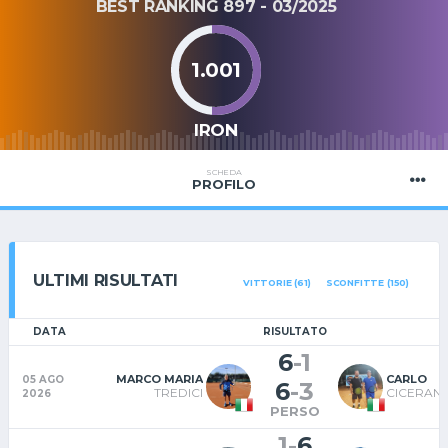
BEST RANKING 897 - 03/2025
1.001
IRON
SCHEDA
PROFILO
ULTIMI RISULTATI
VITTORIE (61)
SCONFITTE (150)
DATA
RISULTATO
6
-
1
MARCO MARIA
CARLO
05 AGO
6
-
3
TREDICI
CICERAN
2026
PERSO
1
-
6