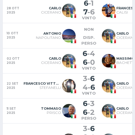
6
-
1
CARLO
FRANCES
28 OTT
7
-
6
CICERANO
CALISI
2025
VINTO
NON
ANTONIO
CARLO
10 OTT
DISP.
NAPOLITANO
CICERAN
2025
PERSO
6
-
4
CARLO
MASSIMO
02 OTT
6
-
0
CICERANO
BACHETTI
2025
VINTO
3
-
6
FRANCESCO VITTORIO
CARLO
22 SET
4
-
6
STEFANELLI
CICERAN
2025
VINTO
6
-
3
TOMMASO
CARLO
11 SET
6
-
2
PRISCO
CICERAN
2025
PERSO
3
-
6