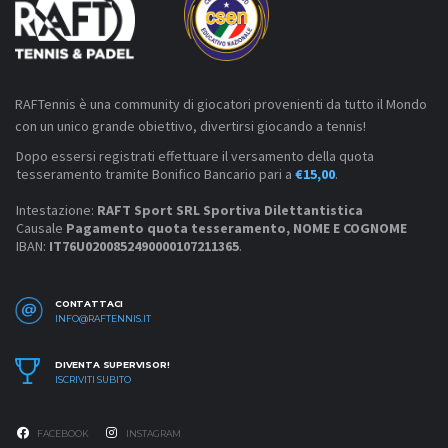
RAFTennis è una community di giocatori provenienti da tutto il Mondo
con un unico grande obiettivo, divertirsi giocando a tennis!
Dopo essersi registrati effettuare il versamento della quota
tesseramento tramite Bonifico Bancario pari a
€15,00
.
Intestazione:
RAFT Sport SRL Sportiva Dilettantistica
Causale
Pagamento quota tesseramento, NOME E COGNOME
IBAN:
IT76U0200852490000107211365
.
CONTATTACI
INFO@RAFTENNIS.IT
DIVENTA SUPERVISOR!
ISCRIVITI SUBITO
FACEBOOK
INSTAGRAM