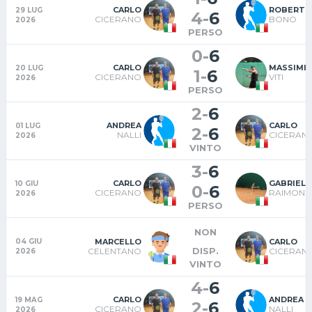
CARLO
ROBERTO
29 LUG
4
-
6
CICERANO
BONO
2026
PERSO
0
-
6
CARLO
MASSIMIL
20 LUG
1
-
6
CICERANO
VITI
2026
PERSO
2
-
6
ANDREA
CARLO
01 LUG
2
-
6
NALLI
CICERAN
2026
VINTO
3
-
6
CARLO
GABRIELE
10 GIU
0
-
6
CICERANO
RAIMOND
2026
PERSO
NON
MARCELLO
CARLO
04 GIU
DISP.
CELENTANO
CICERAN
2026
VINTO
4
-
6
CARLO
ANDREA
19 MAG
2
-
6
CICERANO
NALLI
2026