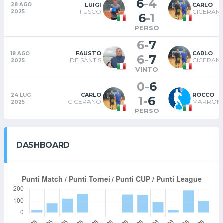
6
-
4
LUIGI
CARLO
28 AGO
FUSCO
CICERAN
2025
6
-
1
PERSO
6
-
7
FAUSTO
CARLO
18 AGO
6
-
7
DE SANTIS
CICERAN
2025
VINTO
0
-
6
CARLO
ROCCO
24 LUG
1
-
6
CICERANO
MARRONI
2025
PERSO
DASHBOARD