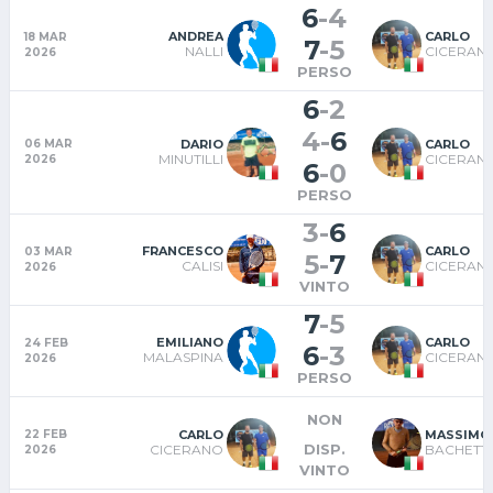
6
-
4
ANDREA
CARLO
18 MAR
7
-
5
NALLI
CICERAN
2026
PERSO
6
-
2
4
-
6
DARIO
CARLO
06 MAR
MINUTILLI
CICERAN
2026
6
-
0
PERSO
3
-
6
FRANCESCO
CARLO
03 MAR
5
-
7
CALISI
CICERAN
2026
VINTO
7
-
5
EMILIANO
CARLO
24 FEB
6
-
3
MALASPINA
CICERAN
2026
PERSO
NON
CARLO
MASSIMO
22 FEB
DISP.
CICERANO
BACHETTI
2026
VINTO