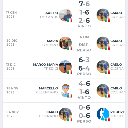
7
-
6
1
-
6
FAUSTO
CARLO
17 GEN
DE SANTIS
CICERAN
2026
2
-
6
VINTO
NON
MARIA
CARLO
20 DIC
DISP.
TODARO
CICERAN
2025
PERSO
6
-
3
MARCO MARIA
CARLO
13 DIC
6
-
4
TREDICI
CICERAN
2025
PERSO
4
-
6
MARCELLO
CARLO
28 NOV
1
-
6
CELENTANO
CICERAN
2025
VINTO
0
-
6
CARLO
ROBERTO
04 NOV
0
-
6
CICERANO
TULLIO
2025
PERSO