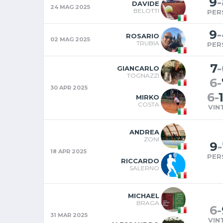
9
-
DAVIDE
24 MAG 2025
BELOTTI
PER
9
-
ROSARIO
02 MAG 2025
TRUBIA
PER
7
-
GIANCARLO
TOGNAZZI
6
-
30 APR 2025
6
-
MIRKO
COSTA
VIN
ANDREA
ZONI
9
-
18 APR 2025
PER
RICCARDO
SALERNO
MICHAEL
BRAGA
6
-
31 MAR 2025
VIN