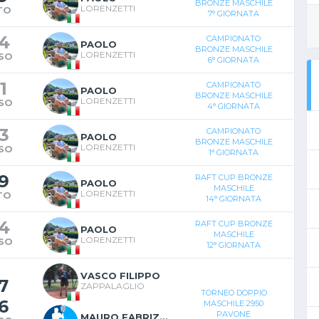
BRONZE MASCHILE
LORENZETTI
TO
7° GIORNATA
4
CAMPIONATO
PAOLO
BRONZE MASCHILE
LORENZETTI
SO
6° GIORNATA
1
CAMPIONATO
PAOLO
BRONZE MASCHILE
LORENZETTI
SO
4° GIORNATA
3
CAMPIONATO
PAOLO
BRONZE MASCHILE
LORENZETTI
SO
1° GIORNATA
9
RAFT CUP BRONZE
PAOLO
MASCHILE
LORENZETTI
TO
14° GIORNATA
4
RAFT CUP BRONZE
PAOLO
MASCHILE
LORENZETTI
SO
12° GIORNATA
VASCO FILIPPO
7
ZAPPALAGLIO
TORNEO DOPPIO
6
MASCHILE 2950
PAVONE
MAURO FABRIZIO