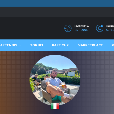
ISCRIVITI A
ISCRI
RAFTENNIS
SUPER
RAFTENNIS
TORNEI
RAFT CUP
MARKETPLACE
R