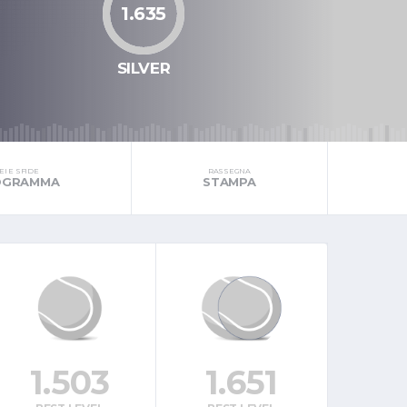
1.635
SILVER
I E SFIDE
RASSEGNA
ROGRAMMA
STAMPA
1.503
1.651