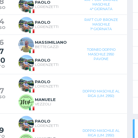
8
PAOLO
MASCHILE
LORENZETTI
SO
4° GIORNATA
4
RAFT CUP BRONZE
PAOLO
MASCHILE
LORENZETTI
SO
1° GIORNATA
6
MASSIMILIANO
BETTEGAZZI
7
TORNEO DOPPIO
MASCHILE 2950
10
PAVONE
PAOLO
LORENZETTI
TO
PAOLO
LORENZETTI
7
DOPPIO MASCHILE AL
RIGA (LIM. 2950)
SO
MANUELE
VEZZOLI
PAOLO
LORENZETTI
9
DOPPIO MASCHILE AL
RIGA (LIM. 2950)
TO