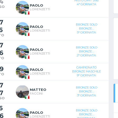
4
MISTO LIMIT 3150
4° GIORNATA
PAOLO
SO
LORENZETTI
7
BRONZE SOLO
PAOLO
6
BRONZE....
LORENZETTI
5° GIORNATA
TO
7
BRONZE SOLO
PAOLO
6
BRONZE....
LORENZETTI
2° GIORNATA
TO
9
CAMPIONATO
PAOLO
BRONZE MASCHILE
LORENZETTI
TO
9° GIORNATA
7
BRONZE SOLO
MATTEO
7
BRONZE....
FACCINI
3° GIORNATA
SO
6
BRONZE SOLO
PAOLO
6
BRONZE....
LORENZETTI