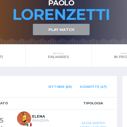
PAOLO
LORENZETTI
PLAY MATCH
BACHECA
TORNE
TI
PALMARES
IN P
VITTORIE (69)
SCONFITTE (47)
TATO
TIPOLOGIA
ELENA
5
PANZERA
SASSA DOPPIO