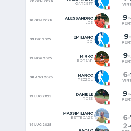
20 GEN 2026
GARDETTI
VIN
9
-
ALESSANDRO
18 GEN 2026
LOSI
PER
9
-
EMILIANO
09 DIC 2025
GOI
PER
9
-
MIRKO
19 NOV 2025
BORSARI
PER
6
-
MARCO
08 AGO 2025
PEZZOLI
VIN
9
-
DANIELE
19 LUG 2025
ROSSI
PER
MASSIMILIANO
6
-
BETTEGAZZI
2
-
14 LUG 2025
PAOLO