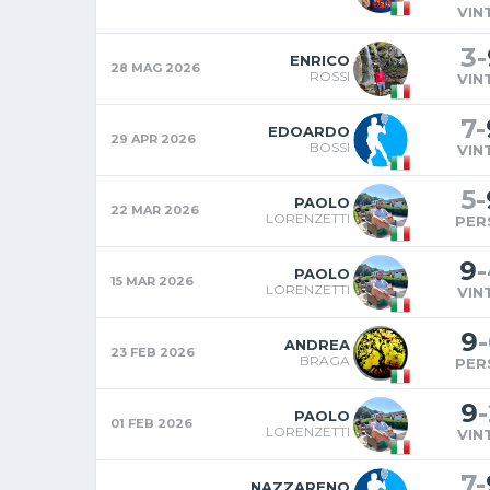
VIN
3
-
ENRICO
28 MAG 2026
ROSSI
VIN
7
-
EDOARDO
29 APR 2026
BOSSI
VIN
5
-
PAOLO
22 MAR 2026
LORENZETTI
PER
9
-
PAOLO
15 MAR 2026
LORENZETTI
VIN
9
-
ANDREA
23 FEB 2026
BRAGA
PER
9
-
PAOLO
01 FEB 2026
LORENZETTI
VIN
7
-
NAZZARENO