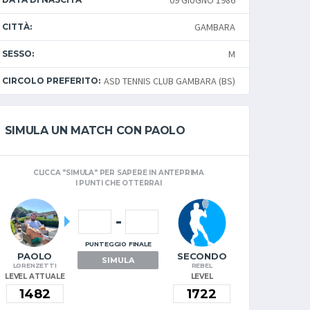
09 GIUGNO 1986
GAMBARA
CITTÀ:
M
SESSO:
ASD TENNIS CLUB GAMBARA (BS)
CIRCOLO PREFERITO:
SIMULA UN MATCH CON PAOLO
CLICCA "SIMULA" PER SAPERE IN ANTEPRIMA
I PUNTI CHE OTTERRAI
-
PUNTEGGIO FINALE
PAOLO
SECONDO
SIMULA
LORENZETTI
REBEL
LEVEL ATTUALE
LEVEL