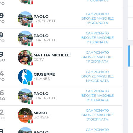
1° GIORNATA
TO
9
CAMPIONATO
PAOLO
BRONZE MASCHILE
LORENZETTI
TO
5° GIORNATA
9
CAMPIONATO
PAOLO
BRONZE MASCHILE
LORENZETTI
TO
1° GIORNATA
9
CAMPIONATO
MATTIA MICHELE
BRONZE MASCHILE
CERVI
SO
11° GIORNATA
4
CAMPIONATO
GIUSEPPE
BRONZE MASCHILE
MILANESI
TO
14° GIORNATA
6
CAMPIONATO
PAOLO
BRONZE MASCHILE
LORENZETTI
SO
12° GIORNATA
2
CAMPIONATO
MIRKO
BRONZE MASCHILE
BORSARI
TO
8° GIORNATA
9
CAMPIONATO
PAOLO