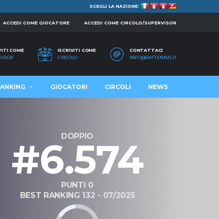
SCEGLI LA NAZIONE:
ACCEDI COME GIOCATORE
ACCEDI COME CIRCOLO/SUPERVISOR
VITI COME
ISCRIVITI COME
CONTATTACI
VISOR
CIRCOLO
INFO@RAFTENNIS.IT
ANKING
GIOCATORI
CIRCOLI
NEWS
DOPPIO
#6.574
PUNTI 0
BEST RANKING 132 - 07/2025