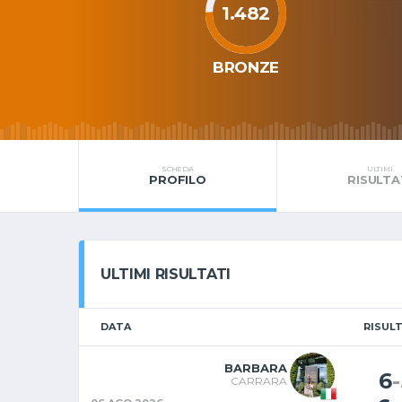
1.482
BRONZE
SCHEDA
ULTIMI
PROFILO
RISULTA
ULTIMI RISULTATI
DATA
RISUL
BARBARA
6
-
CARRARA