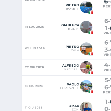
6
-
06 AGO 2026
PIETRO
PER
BONETTI
6
-
GIANLUCA
1
-
18 LUG 2026
BODINI
VIN
6
-
PIETRO
3
-
02 LUG 2026
CALÀ
VIN
4
-
ALFREDO
22 GIU 2026
TODESCHI
VIN
5
-
PAOLO
6
-
16 GIU 2026
LORENZETTI
PER
1
-
OMAR
0
-
11 GIU 2026
ZONI