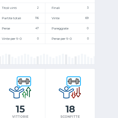
Titoli vinti
2
Finali
3
Partite totali
116
Vinte
69
Perse
47
Pareggiate
0
Vinte per 9-0
0
Perse per 9-0
0
15
18
VITTORIE
SCONFITTE