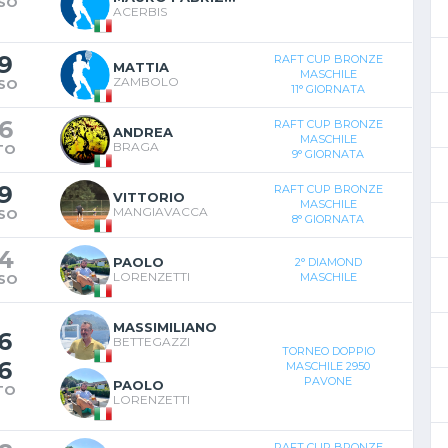
SO
ACERBIS
9
RAFT CUP BRONZE
MATTIA
MASCHILE
ZAMBOLO
SO
11° GIORNATA
6
RAFT CUP BRONZE
ANDREA
MASCHILE
BRAGA
TO
9° GIORNATA
9
RAFT CUP BRONZE
VITTORIO
MASCHILE
MANGIAVACCA
SO
8° GIORNATA
4
PAOLO
2° DIAMOND
LORENZETTI
MASCHILE
SO
MASSIMILIANO
6
BETTEGAZZI
TORNEO DOPPIO
6
MASCHILE 2950
PAVONE
PAOLO
TO
LORENZETTI
RAFT CUP BRONZE