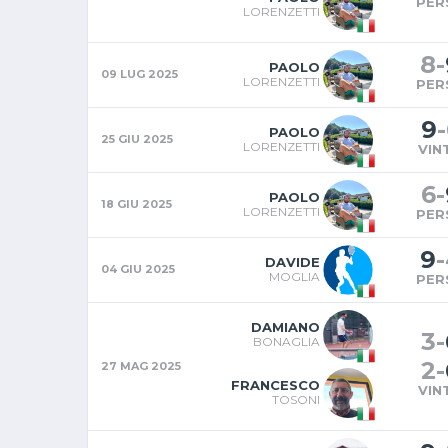
PER
LORENZETTI
8
-
PAOLO
09 LUG 2025
LORENZETTI
PER
9
-
PAOLO
25 GIU 2025
LORENZETTI
VIN
6
-
PAOLO
18 GIU 2025
LORENZETTI
PER
9
-
DAVIDE
04 GIU 2025
MOGLIA
PER
DAMIANO
3
-
BONAGLIA
2
-
27 MAG 2025
FRANCESCO
VIN
TOSONI