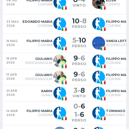
FILIPPO MARIA
ELISA
06 GIU
CORSINI
COPPO
2026
VINTO
10
-
8
EDOARDO MARIA
FILIPPO MAR
23 MAG
CORSINI
CORSINI
2026
PERSO
5
-
10
FILIPPO MARIA
VANJA LEFT
19 MAG
CORSINI
SCOPELLITI
2026
PERSO
9
-
6
GIULIANO
FILIPPO MAR
19 APR
PENTASSUGLIA
CORSINI
2026
PERSO
9
-
6
GIULIANO
FILIPPO MAR
17 APR
PENTASSUGLIA
CORSINI
2026
PERSO
3
-
8
KARIM
FILIPPO MAR
01 APR
GHALI
CORSINI
2026
VINTO
0
-
6
FILIPPO MARIA
TOMMASO
14 MAR
1
-
6
CORSINI
RAIMONDI
2026
PERSO