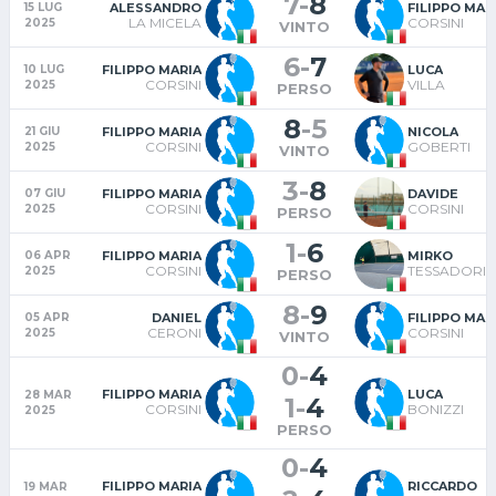
7
-
8
ALESSANDRO
FILIPPO MAR
15 LUG
LA MICELA
CORSINI
2025
VINTO
6
-
7
FILIPPO MARIA
LUCA
10 LUG
CORSINI
VILLA
2025
PERSO
8
-
5
FILIPPO MARIA
NICOLA
21 GIU
CORSINI
GOBERTI
2025
VINTO
3
-
8
FILIPPO MARIA
DAVIDE
07 GIU
CORSINI
CORSINI
2025
PERSO
1
-
6
FILIPPO MARIA
MIRKO
06 APR
CORSINI
TESSADORI
2025
PERSO
8
-
9
DANIEL
FILIPPO MAR
05 APR
CERONI
CORSINI
2025
VINTO
0
-
4
FILIPPO MARIA
LUCA
28 MAR
1
-
4
CORSINI
BONIZZI
2025
PERSO
0
-
4
FILIPPO MARIA
RICCARDO
19 MAR