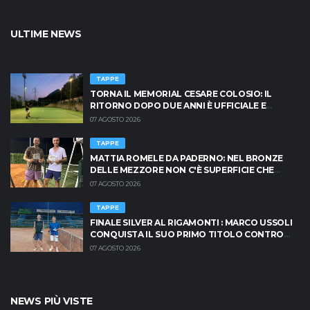
ULTIME NEWS
TAPPE
TORNA IL MEMORIAL CESARE COLOSIO: IL
RITORNO DOPO DUE ANNI È UFFICIALE E
BRESCIA È PRONTA AD INFIAMMARSI!
07 AGOSTO 2026
TAPPE
MATTIA ROMELE DA PADERNO: NEL BRONZE
DELLE MEZZORE NON C'È SUPERFICIE CHE
TENGA
07 AGOSTO 2026
TAPPE
FINALE SILVER AL RIGAMONTI : MARCO USSOLI
CONQUISTA IL SUO PRIMO TITOLO CONTRO
MASSIMO CRISCIONE
07 AGOSTO 2026
NEWS PIÙ VISTE