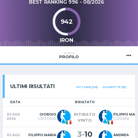
BEST RANKING 996 - 08/2026
942
IRON
SCHEDA
PROFILO
ULTIMI RISULTATI
VITTORIE (38)
SCONFITTE (51)
DATA
RISULTATO
RITIRATO
GIORGIO
FILIPPO MAR
02 AGO
CRISTIANI
CORSINI
2026
VINTO
3
-
10
FILIPPO MARIA
ANDREA
02 AGO