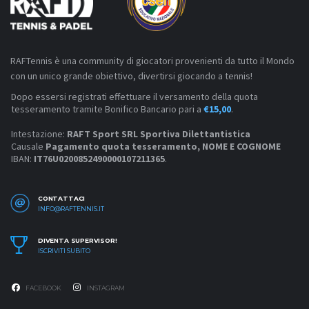
RAFTennis è una community di giocatori provenienti da tutto il Mondo
con un unico grande obiettivo, divertirsi giocando a tennis!
Dopo essersi registrati effettuare il versamento della quota
tesseramento tramite Bonifico Bancario pari a
€15,00
.
Intestazione:
RAFT Sport SRL Sportiva Dilettantistica
Causale
Pagamento quota tesseramento, NOME E COGNOME
IBAN:
IT76U0200852490000107211365
.
CONTATTACI
INFO@RAFTENNIS.IT
DIVENTA SUPERVISOR!
ISCRIVITI SUBITO
FACEBOOK
INSTAGRAM