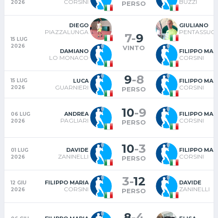
CORSINI
BUZZI
2026
PERSO
DIEGO
GIULIANO
PIAZZALUNGA
PENTASSUGL
7
-
9
15 LUG
2026
VINTO
DAMIANO
FILIPPO MAR
LO MONACO
CORSINI
9
-
8
LUCA
FILIPPO MAR
15 LUG
GUARNIERI
CORSINI
2026
PERSO
10
-
9
ANDREA
FILIPPO MAR
06 LUG
PAGLIARI
CORSINI
2026
PERSO
10
-
3
DAVIDE
FILIPPO MAR
01 LUG
ZANINELLI
CORSINI
2026
PERSO
3
-
12
FILIPPO MARIA
DAVIDE
12 GIU
CORSINI
ZANINELLI
2026
PERSO
8
-
4