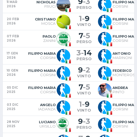
9
-
3
NICHOLAS
FILIPPO MAR
11 MAR
FRUCI
CORSINI
2026
PERSO
1
-
9
CRISTIANO
FILIPPO MAR
20 FEB
MOSCA
CORSINI
2026
VINTO
7
-
5
PAOLO
FILIPPO MAR
07 FEB
ZANINI
CORSINI
2026
PERSO
3
-
14
FILIPPO MARIA
ANTONIO
17 GEN
CORSINI
MARINONI
2026
PERSO
9
-
2
FILIPPO MARIA
FEDERICO
10 GEN
CORSINI
MONTEROS
2026
VINTO
7
-
5
FILIPPO MARIA
ANDREA
05 DIC
CORSINI
PINTO
2025
VINTO
1
-
9
ANGELO
FILIPPO MAR
03 DIC
IADANZA
CORSINI
2025
VINTO
9
-
3
LUCIANO
FILIPPO MAR
28 NOV
URSILLO
CORSINI
2025
PERSO