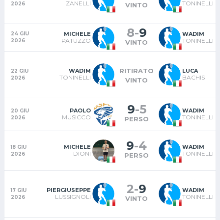
ZANELLI
TONINELLI
2026
VINTO
8
-
9
MICHELE
WADIM
24 GIU
PATUZZO
TONINELLI
2026
VINTO
RITIRATO
WADIM
LUCA
22 GIU
TONINELLI
BACHIS
2026
VINTO
9
-
5
PAOLO
WADIM
20 GIU
MUSICCO
TONINELLI
2026
PERSO
9
-
4
MICHELE
WADIM
18 GIU
DIONI
TONINELLI
2026
PERSO
2
-
9
PIERGIUSEPPE
WADIM
17 GIU
LUSSIGNOLI
TONINELLI
2026
VINTO