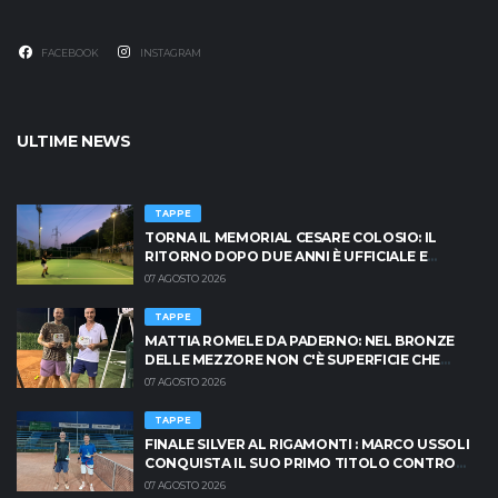
FACEBOOK
INSTAGRAM
ULTIME NEWS
TAPPE
TORNA IL MEMORIAL CESARE COLOSIO: IL
RITORNO DOPO DUE ANNI È UFFICIALE E
BRESCIA È PRONTA AD INFIAMMARSI!
07 AGOSTO 2026
TAPPE
MATTIA ROMELE DA PADERNO: NEL BRONZE
DELLE MEZZORE NON C'È SUPERFICIE CHE
TENGA
07 AGOSTO 2026
TAPPE
FINALE SILVER AL RIGAMONTI : MARCO USSOLI
CONQUISTA IL SUO PRIMO TITOLO CONTRO
MASSIMO CRISCIONE
07 AGOSTO 2026