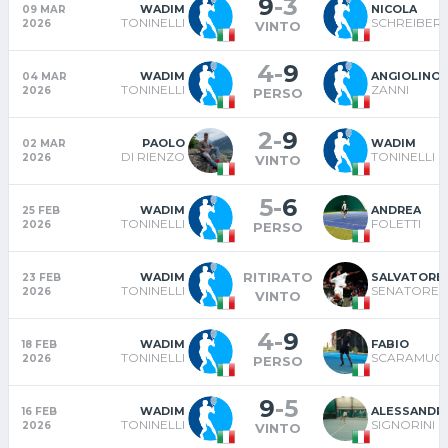
9
-
3
WADIM
NICOLA
09 MAR
TONINELLI
SCHREIBER
2026
VINTO
4
-
9
WADIM
ANGIOLINO
04 MAR
TONINELLI
ZANNI
2026
PERSO
2
-
9
PAOLO
WADIM
02 MAR
DI RIENZO
TONINELLI
2026
VINTO
5
-
6
WADIM
ANDREA
25 FEB
TONINELLI
FOLETTI
2026
PERSO
RITIRATO
WADIM
SALVATORE
23 FEB
TONINELLI
SENATORE
2026
VINTO
4
-
9
WADIM
FABIO
18 FEB
TONINELLI
SCARAMUCC
2026
PERSO
9
-
5
WADIM
ALESSANDR
16 FEB
TONINELLI
SIGNORINI
2026
VINTO