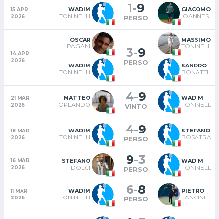
1
-
9
WADIM
GIACOMO
15 APR
TONINELLI
IOANNES
2026
PERSO
OSCAR
MASSIMO
PAGANI
TONINELLI
3
-
9
14 APR
2026
PERSO
WADIM
SANDRO
TONINELLI
BONATTI
4
-
9
MATTEO
WADIM
21 MAR
ORLANDO
TONINELLI
2026
VINTO
4
-
9
WADIM
STEFANO
18 MAR
TONINELLI
BOSATRA
2026
PERSO
9
-
3
STEFANO
WADIM
16 MAR
DOLCI
TONINELLI
2026
PERSO
6
-
8
WADIM
PIETRO
11 MAR
TONINELLI
LANCINI
2026
PERSO