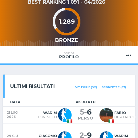
BEST RANKING 1.091 - 04/2026
1.289
BRONZE
SCHEDA
PROFILO
ULTIMI RISULTATI
VITTORIE (92)
SCONFITTE (87)
DATA
RISULTATO
5
-
6
WADIM
FABIO
21 LUG
TONINELLI
BERTACCHIN
2026
PERSO
2
-
9
GIACOMO
WADIM
29 GIU