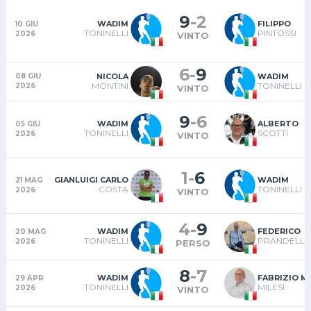
9
-
2
WADIM
FILIPPO
10 GIU
TONINELLI
PINTOSSI
2026
VINTO
6
-
9
NICOLA
WADIM
08 GIU
MONTINI
TONINELLI
2026
VINTO
9
-
6
WADIM
ALBERTO
05 GIU
TONINELLI
SCOTTI
2026
VINTO
1
-
6
GIANLUIGI CARLO
WADIM
21 MAG
COSTA
TONINELLI
2026
VINTO
4
-
9
WADIM
FEDERICO
20 MAG
TONINELLI
PRANDELLI
2026
PERSO
8
-
7
WADIM
FABRIZIO 
29 APR
TONINELLI
MILESI
2026
VINTO