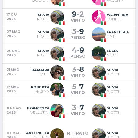
OGGIONI
FACCHINI
9
-
2
SILVIA
VALENTINA
17 GIU
PIOTTI
TONELLI
2026
VINTO
5
-
9
SILVIA
FRANCESCA
27 MAG
PIOTTI
TINTI
2026
PERSO
4
-
9
SILVIA
LUCIA
25 MAG
PIOTTI
NOCI
2026
PERSO
3
-
8
BARBARA
SILVIA
21 MAG
GALLI
PIOTTI
2026
VINTO
5
-
7
ROBERTA
SILVIA
17 MAG
MASINA
PIOTTI
2026
VINTO
3
-
7
FRANCESCA
SILVIA
04 MAG
VELLUTINI
PIOTTI
2026
VINTO
RITIRATO
ANTONELLA
SILVIA
03 MAG
GUERINI
PIOTTI
2026