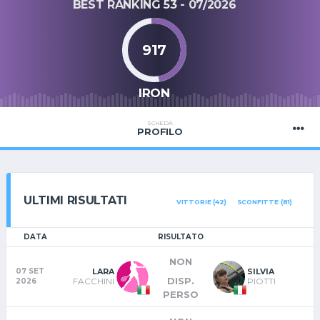
BEST RANKING 53 - 07/2026
917
IRON
SCHEDA
PROFILO
ULTIMI RISULTATI
VITTORIE (42)
SCONFITTE (81)
DATA
RISULTATO
NON
LARA
SILVIA
07 SET
DISP.
FACCHINI
PIOTTI
2026
PERSO