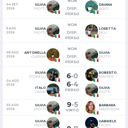
NON
SILVIA
DAIANA
04 SET
DISP.
PIOTTI
ARICI
2026
PERSO
NON
SILVIA
LORETTA
11 AGO
DISP.
PIOTTI
PELI
2026
PERSO
NON
ANTONELLA
SILVIA
08 AGO
DISP.
GUERINI
PIOTTI
2026
PERSO
SILVIA
ROBERTO
6
-
0
STORELLI
MAFFEIS
04 AGO
6
-
4
2026
ITALO
SILVIA
PERSO
CADEI
PIOTTI
9
-
5
SILVIA
BARBARA
03 AGO
PIOTTI
MAFESSONI
2026
VINTO
SILVIA
GABRIELE
PIOTTI
FAUSTI