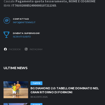
Causale
Pagamento quota tesseramento, NOME E COGNOME
IBAN:
IT76U0200852490000107211365
.
CONTATTACI
INFO@RAFTENNIS.IT
DIVENTA SUPERVISOR!
ISCRIVITI SUBITO
FACEBOOK
INSTAGRAM
ULTIME NEWS
TAPPE
BG DIAMOND 2.0: TABELLONE DOMINATO NEL
GRAN RITORNO DI FORNONI
08 AGOSTO 2026