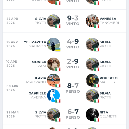
VINTO
9
-
3
SILVIA
VANESSA
27 APR
PIOTTI
PANCHIERI
2026
VINTO
4
-
9
YELIZAVETA
SILVIA
25 APR
MALIMON
PIOTTI
2026
VINTO
2
-
9
MONICA
SILVIA
10 APR
ZANI
PIOTTI
2026
VINTO
ILARIA
ROBERTO
PIROVANO
MAFFEIS
8
-
7
09 APR
2026
PERSO
GABRIELE
SILVIA
AVERNA
PIOTTI
6
-
7
SILVIA
RITA
29 MAR
PIOTTI
GELMETTI
2026
PERSO