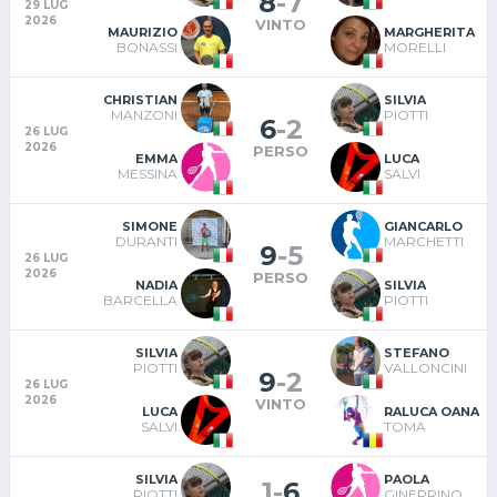
8
-
7
29 LUG
2026
VINTO
MAURIZIO
MARGHERITA
BONASSI
MORELLI
CHRISTIAN
SILVIA
MANZONI
PIOTTI
6
-
2
26 LUG
2026
PERSO
EMMA
LUCA
MESSINA
SALVI
SIMONE
GIANCARLO
DURANTI
MARCHETTI
9
-
5
26 LUG
2026
PERSO
NADIA
SILVIA
BARCELLA
PIOTTI
SILVIA
STEFANO
PIOTTI
VALLONCINI
9
-
2
26 LUG
2026
VINTO
LUCA
RALUCA OANA
SALVI
TOMA
SILVIA
PAOLA
1
-
6
PIOTTI
GINEPRINO