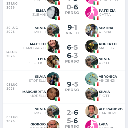
23 LUG
0
-
6
2026
ELISA
PATRIZIA
PERSO
ZUBANI
GATTA
9
-
1
SILVIA
SIMONA
20 LUG
PIOTTI
RENNA
2026
VINTO
MATTEO
ROBERTO
6
-
5
GAMBIRASIO
MAFFEIS
14 LUG
6
-
3
2026
LISA
SILVIA
PERSO
DE FELICE
PIOTTI
SILVIA
VERONICA
STORELLI
VINCENZI
9
-
5
05 LUG
2026
PERSO
MARGHERITA
SILVIA
MORELLI
PIOTTI
SILVIA
ALESSANDRO
2
-
6
PIOTTI
BARBIERI
05 LUG
5
-
6
2026
GIORGIO
LARA
PERSO