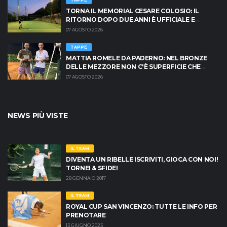
TAPPE
TORNA IL MEMORIAL CESARE COLOSIO: IL
RITORNO DOPO DUE ANNI È UFFICIALE E
BRESCIA È PRONTA AD INFIAMMARSI!
07 AGOSTO 2026
TAPPE
MATTIA ROMELE DA PADERNO: NEL BRONZE
DELLE MEZZORE NON C'È SUPERFICIE CHE
TENGA
07 AGOSTO 2026
NEWS PIÙ VISTE
IL TEAM
DIVENTA UN RIBELLE ISCRIVITI, GIOCA CON NOI!
TORNEI & SFIDE!
28 GENNAIO 2017
IL TEAM
ROYAL CUP SAN VINCENZO: TUTTE LE INFO PER
PRENOTARE
13 GIUGNO 2023