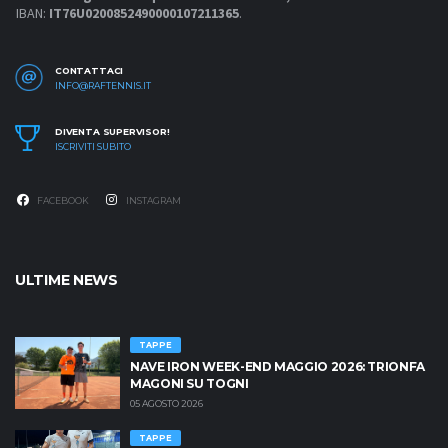
IBAN:
IT76U0200852490000107211365
.
CONTATTACI
INFO@RAFTENNIS.IT
DIVENTA SUPERVISOR!
ISCRIVITI SUBITO
FACEBOOK
INSTAGRAM
ULTIME NEWS
TAPPE
NAVE IRON WEEK-END MAGGIO 2026: TRIONFA
MAGONI SU TOGNI
05 AGOSTO 2026
TAPPE