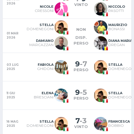
2026
VINTO
NICOLE
NICCOLO
CRESSONI
PASOTTI
STELLA
MAURIZIO
DOMENEGONI
BONASSI
NON
01 MAR
DISP.
2026
DAMIANO
DIANA MARIA
PERSO
MARCAZZAN
DREGAN
9
-
7
FABIOLA
STELLA
03 LUG
GHIDONI
DOMENEGON
2025
PERSO
9
-
5
ELENA
STELLA
11 GIU
BRESCIANI
DOMENEGON
2025
PERSO
7
-
3
STELLA
FRANCESCA
16 MAG
DOMENEGONI
ROBBIO
2025
VINTO