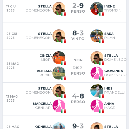
2
-
9
STELLA
IRENE
17 GIU
DOMENEGONI
TROMBIN
2023
PERSO
8
-
3
STELLA
SARA
03 GIU
DOMENEGONI
PILAN
2023
VINTO
CINZIA
STELLA
MIORI
DOMENEGON
NON
28 MAG
DISP.
2023
ALESSIA
GIOVANNA
PERSO
RUBINI
DOMENEGON
STELLA
INES
DOMENEGONI
PRANDELLI
4
-
8
13 MAG
2023
PERSO
MARCELLA
ANNA
GENNARI
MAGRI
9
-
3
ORNELLA
STELLA
03 MAG