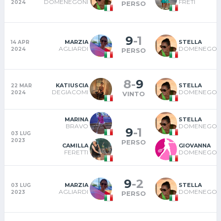
DOMENEGONI
FRETI
2024
PERSO
9
-
1
MARZIA
STELLA
14 APR
AGLIARDI
DOMENEGON
2024
PERSO
8
-
9
KATIUSCIA
STELLA
22 MAR
DEGIACOMI
DOMENEGON
2024
VINTO
MARINA
STELLA
BRAVO
DOMENEGON
9
-
1
03 LUG
2023
PERSO
CAMILLA
GIOVANNA
FERETTI
DOMENEGON
9
-
2
MARZIA
STELLA
03 LUG
AGLIARDI
DOMENEGON
2023
PERSO