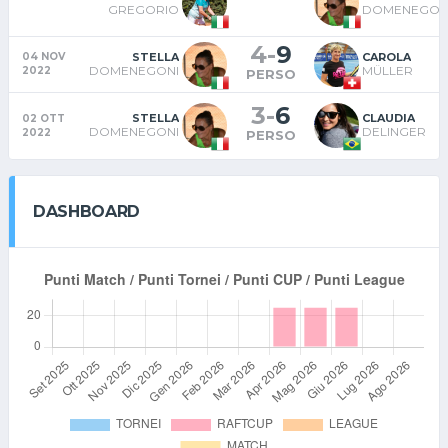
GREGORIO
DOMENEGON
4
-
9
STELLA
CAROLA
04 NOV
DOMENEGONI
MÜLLER
2022
PERSO
3
-
6
STELLA
CLAUDIA
02 OTT
DOMENEGONI
DELINGER
2022
PERSO
DASHBOARD