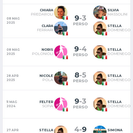
CHIARA
SILVIA
PREDAROLI
MASSOLINI
9
-
3
08 MAG
2025
PERSO
CLARA
STELLA
FERRARI
DOMENEGON
9
-
4
NORIS
STELLA
08 MAG
POLONIOLI
DOMENEGON
2025
PERSO
8
-
5
NICOLE
STELLA
28 APR
POLA
DOMENEGON
2025
PERSO
9
-
3
FELTER
STELLA
11 MAG
SOFIA
DOMENEGON
2024
PERSO
4
-
9
STELLA
SIMONA
27 APR