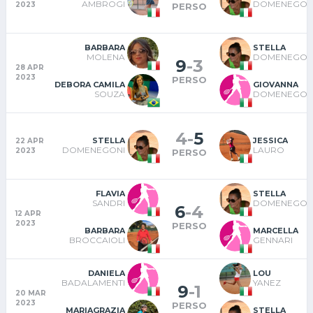
AMBROGI
DOMENEGON
2023
PERSO
BARBARA
STELLA
MOLENA
DOMENEGON
9
-
3
28 APR
2023
PERSO
DEBORA CAMILA
GIOVANNA
SOUZA
DOMENEGON
4
-
5
STELLA
JESSICA
22 APR
DOMENEGONI
LAURO
2023
PERSO
FLAVIA
STELLA
SANDRI
DOMENEGON
6
-
4
12 APR
2023
PERSO
BARBARA
MARCELLA
BROCCAIOLI
GENNARI
DANIELA
LOU
BADALAMENTI
YANEZ
9
-
1
20 MAR
2023
PERSO
MARIAGRAZIA
STELLA