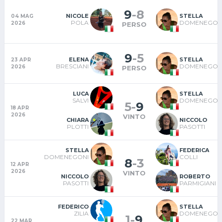
9
-
8
NICOLE
STELLA
04 MAG
POLA
DOMENEGON
2026
PERSO
9
-
5
ELENA
STELLA
23 APR
BRESCIANI
DOMENEGON
2026
PERSO
LUCA
STELLA
SALVI
DOMENEGON
5
-
9
18 APR
2026
VINTO
CHIARA
NICCOLO
PLOTTI
PASOTTI
STELLA
FEDERICA
DOMENEGONI
COLLI
8
-
3
12 APR
2026
VINTO
NICCOLO
ROBERTO
PASOTTI
PARMIGIANI
FEDERICO
STELLA
ZILIA
DOMENEGON
1
-
9
22 MAR