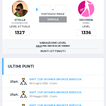
-
PUNTEGGIO FINALE
SIMULA
STELLA
SECONDA
DOMENEGONI
REBEL
LEVEL ATTUALE
LEVEL
VARIAZIONE LEVEL
SOLO
PER I MATCH DI UN TORNEO
PUNTI OTTENUTI
ULTIMI PUNTI
RAFT CUP WOMEN BRONZE BRESCIA
25pt.
06 Giugno 2026 - Gironi
RAFT CUP WOMEN BRONZE BRESCIA
25pt.
05 Maggio 2026 - Gironi
RAFT CUP WOMEN BRONZE BRESCIA