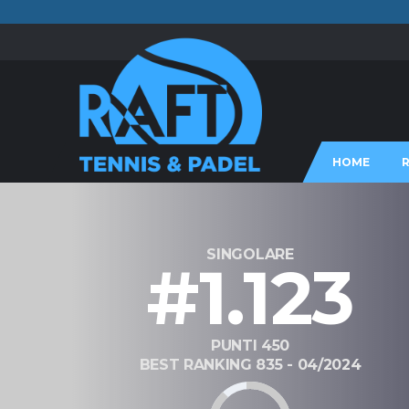
HOME
SINGOLARE
#1.123
PUNTI 450
BEST RANKING 835 - 04/2024