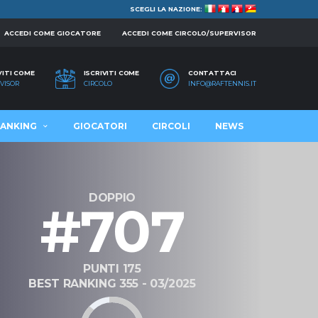
SCEGLI LA NAZIONE:
ACCEDI COME GIOCATORE
ACCEDI COME CIRCOLO/SUPERVISOR
VITI COME
ISCRIVITI COME
CONTATTACI
VISOR
CIRCOLO
INFO@RAFTENNIS.IT
ANKING
GIOCATORI
CIRCOLI
NEWS
DOPPIO
#707
PUNTI 175
BEST RANKING 355 - 03/2025