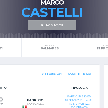
MARCO
CASTELLI
PLAY MATCH
BACHECA
TORNE
TI
PALMARES
IN P
VITTORIE (39)
SCONFITTE (25)
TATO
TIPOLOGIA
RAFT CUP SILVER
0
FABRIZIO
GENOVA 2026 - ROAD
RONCALLO
TO S. VINCENZO
TO
5° GIORNATA