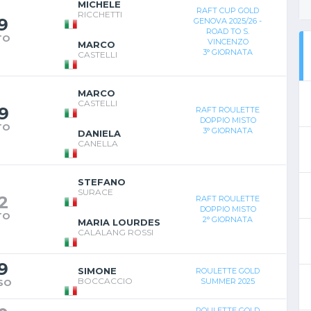
MICHELE
RAFT CUP GOLD
RICCHETTI
9
GENOVA 2025/26 -
ROAD TO S.
TO
VINCENZO
MARCO
3° GIORNATA
CASTELLI
MARCO
CASTELLI
9
RAFT ROULETTE
DOPPIO MISTO
TO
3° GIORNATA
DANIELA
CANELLA
STEFANO
SURACE
2
RAFT ROULETTE
DOPPIO MISTO
TO
2° GIORNATA
MARIA LOURDES
CALALANG ROSSI
9
SIMONE
ROULETTE GOLD
BOCCACCIO
SUMMER 2025
SO
ROULETTE GOLD