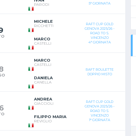
IVAN
5° GIORNATA
PARODI
MICHELE
RAFT CUP GOLD
RICCHETTI
9
GENOVA 2025/26 -
ROAD TO S.
TO
VINCENZO
MARCO
4° GIORNATA
CASTELLI
MARCO
CASTELLI
8
RAFT ROULETTE
DOPPIO MISTO
SO
DANIELA
CANELLA
ANDREA
RAFT CUP GOLD
GIACCIOLI
6
GENOVA 2025/26 -
ROAD TO S.
TO
VINCENZO
FILIPPO MARIA
1° GIORNATA
REVIGLIO