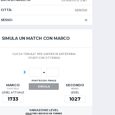
09 AGOSTO 1987
GENOVA
CITTÀ:
M
SESSO:
SIMULA UN MATCH CON MARCO
CLICCA "SIMULA" PER SAPERE IN ANTEPRIMA
I PUNTI CHE OTTERRAI
-
PUNTEGGIO FINALE
MARCO
SECONDO
SIMULA
CASTELLI
REBEL
LEVEL ATTUALE
LEVEL
VARIAZIONE LEVEL
SOLO
PER I MATCH DI UN TORNEO