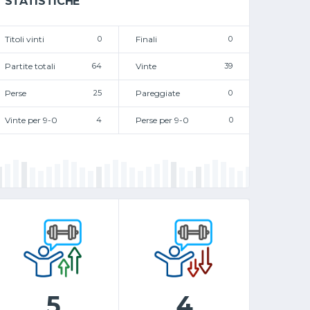
STATISTICHE
Titoli vinti
0
Finali
0
Partite totali
64
Vinte
39
Perse
25
Pareggiate
0
Vinte per 9-0
4
Perse per 9-0
0
5
4