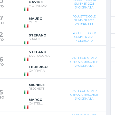
0
DAVIDE
SUMMER 2025
MORANDO
TO
3° GIORNATA
7
ROULETTE GOLD
MAURO
SUMMER 2025
GHIO
TO
2° GIORNATA
2
ROULETTE GOLD
STEFANO
SUMMER 2025
SURACE
TO
1° GIORNATA
STEFANO
SANTOCCHIA
6
RAFT CUP SILVER
GENOVA MASCHILE
TO
2° GIORNATA
FEDERICO
CARRARA
MICHELE
RICCHETTI
5
RAFT CUP SILVER
GENOVA MASCHILE
SO
3° GIORNATA
MARCO
CASTELLI