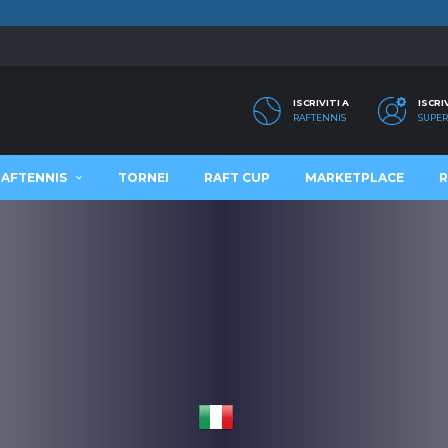
ISCRIVITI A
ISCRI
RAFTENNIS
SUPER
RAFTENNIS
TORNEI
RAFT CUP
MARKETPLACE
R