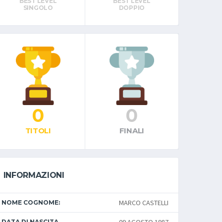
BEST LEVEL
BEST LEVEL
SINGOLO
DOPPIO
0
0
TITOLI
FINALI
INFORMAZIONI
MARCO CASTELLI
NOME COGNOME:
DATA DI NASCITA