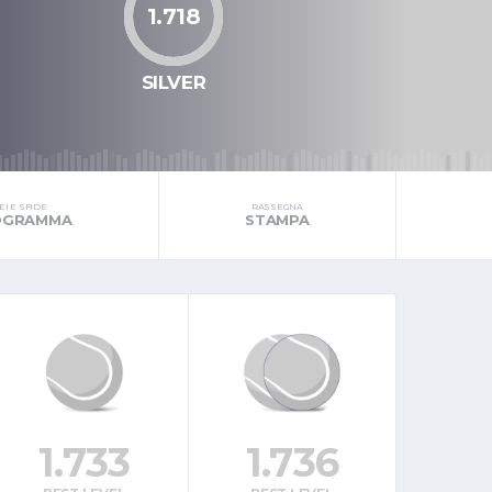
1.718
SILVER
I E SFIDE
RASSEGNA
ROGRAMMA
STAMPA
1.733
1.736