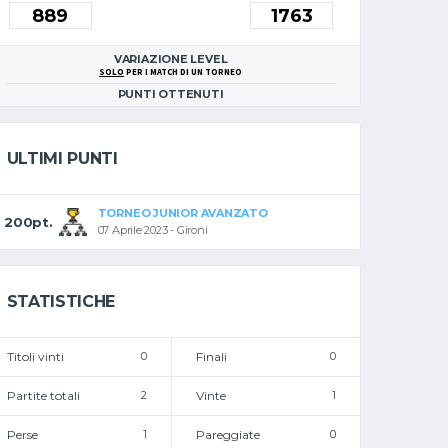
VARIAZIONE LEVEL
SOLO
PER I MATCH DI UN TORNEO
PUNTI OTTENUTI
ULTIMI PUNTI
TORNEO JUNIOR AVANZATO
200pt.
07 Aprile 2023 - Gironi
STATISTICHE
Titoli vinti
0
Finali
0
Partite totali
2
Vinte
1
Perse
1
Pareggiate
0