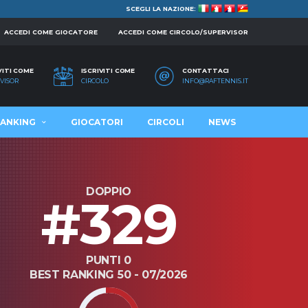
SCEGLI LA NAZIONE:
ACCEDI COME GIOCATORE
ACCEDI COME CIRCOLO/SUPERVISOR
VITI COME
ISCRIVITI COME
CONTATTACI
VISOR
CIRCOLO
INFO@RAFTENNIS.IT
ANKING
GIOCATORI
CIRCOLI
NEWS
DOPPIO
#329
PUNTI 0
BEST RANKING 50 - 07/2026