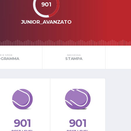
901
JUNIOR_AVANZATO
I E SFIDE
RASSEGNA
ROGRAMMA
STAMPA
901
901