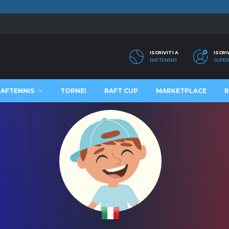
ISCRIVITI A
ISCRI
RAFTENNIS
SUPER
RAFTENNIS
TORNEI
RAFT CUP
MARKETPLACE
R