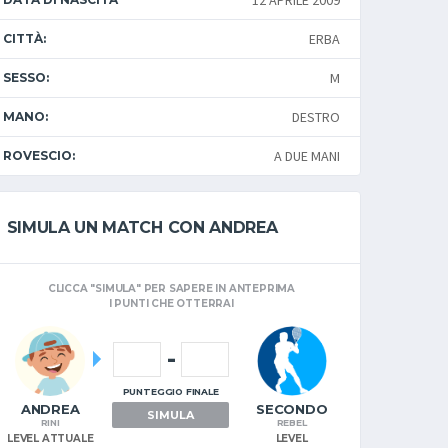
12 APRILE 2009
ERBA
CITTÀ:
M
SESSO:
DESTRO
MANO:
A DUE MANI
ROVESCIO:
SIMULA UN MATCH CON ANDREA
CLICCA "SIMULA" PER SAPERE IN ANTEPRIMA
I PUNTI CHE OTTERRAI
-
PUNTEGGIO FINALE
ANDREA
SECONDO
SIMULA
RINI
REBEL
LEVEL ATTUALE
LEVEL