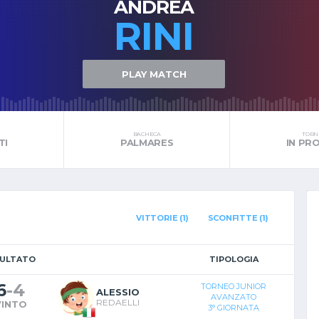
ANDREA
RINI
PLAY MATCH
BACHECA
TORNE
TI
PALMARES
IN P
VITTORIE (1)
SCONFITTE (1)
SULTATO
TIPOLOGIA
6
-
4
TORNEO JUNIOR
ALESSIO
AVANZATO
REDAELLI
VINTO
3° GIORNATA