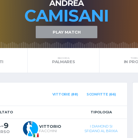
ANDREA
CAMISANI
PLAY MATCH
BACHECA
TORNE
TI
PALMARES
IN P
VITTORIE (88)
SCONFITTE (66)
ULTATO
TIPOLOGIA
4
-
9
VITTORIO
I DIAMOND SI
FACCHINI
SFIDANO AL BRIXIA
ERSO