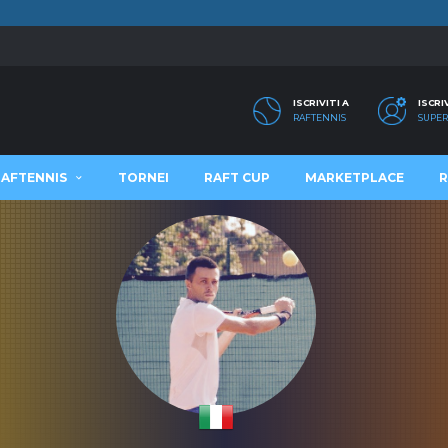
ISCRIVITI A
ISCRI
RAFTENNIS
SUPER
RAFTENNIS
TORNEI
RAFT CUP
MARKETPLACE
R