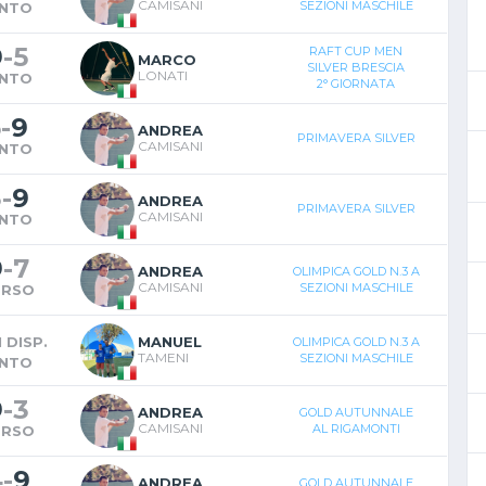
CAMISANI
SEZIONI MASCHILE
INTO
9
-
5
RAFT CUP MEN
MARCO
SILVER BRESCIA
LONATI
INTO
2° GIORNATA
5
-
9
ANDREA
PRIMAVERA SILVER
CAMISANI
INTO
3
-
9
ANDREA
PRIMAVERA SILVER
CAMISANI
INTO
9
-
7
ANDREA
OLIMPICA GOLD N.3 A
CAMISANI
SEZIONI MASCHILE
ERSO
 DISP.
MANUEL
OLIMPICA GOLD N.3 A
TAMENI
SEZIONI MASCHILE
INTO
9
-
3
ANDREA
GOLD AUTUNNALE
CAMISANI
AL RIGAMONTI
ERSO
4
-
9
ANDREA
GOLD AUTUNNALE