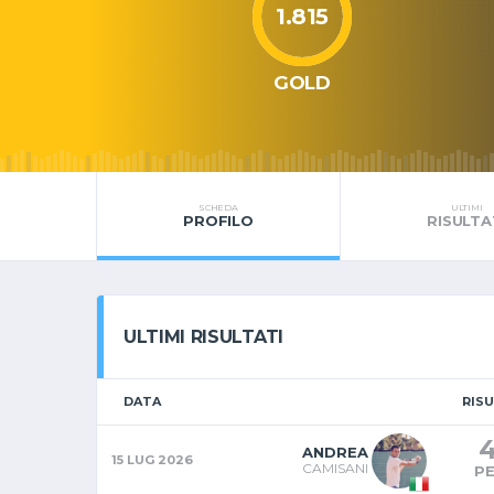
1.815
GOLD
SCHEDA
ULTIMI
PROFILO
RISULTA
ULTIMI RISULTATI
DATA
RIS
ANDREA
15 LUG 2026
CAMISANI
P