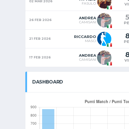
02 MAR 2026
FASULO
V
ANDREA
26 FEB 2026
CAMISANI
P
RICCARDO
21 FEB 2026
MASCI
P
ANDREA
17 FEB 2026
CAMISANI
V
DASHBOARD