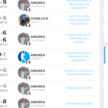
6
-
9
GOLD MASCHILE DI
ANDREA
PRIMAVERA AL
CAMISANI
INTO
RIGAMONTI
9
-
6
RAFT CUP MEN
GIANLUCA
SILVER BRESCIA
PRATI
INTO
6° GIORNATA
2
-
6
GOLD, L'ORO AL TC
ANDREA
2
-
6
PAVONELLO A
CAMISANI
SEZIONI...
INTO
9
-
1
SILVER MASCHILE DI
ANDREA
PRIMAVERA AL
FEBBO
INTO
RIGAMONTI
9
-
6
ANDREA
OLIMPICA GOLD N.4 A
CAMISANI
SEZIONI MASCHILE
ERSO
9
-
4
ANDREA
PRIMAVERA SILVER
CAMISANI
ERSO
3
-
8
ANDREA
PRIMAVERA SILVER
CAMISANI
INTO