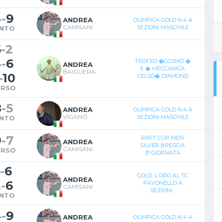
4
-
9
ANDREA
OLIMPICA GOLD N.4 A
CAMISANI
SEZIONI MASCHILE
INTO
6
-
2
4
-
6
TROFEO �COSMO �
ANDREA
E � MECCANICA
BAIGUERA
-
10
CELSO� DIAMOND
ERSO
8
-
5
ANDREA
OLIMPICA GOLD N.4 A
VIGANÓ
SEZIONI MASCHILE
INTO
9
-
7
RAFT CUP MEN
ANDREA
SILVER BRESCIA
CAMISANI
ERSO
3° GIORNATA
-
6
GOLD, L'ORO AL TC
ANDREA
2
-
6
PAVONELLO A
CAMISANI
SEZIONI...
INTO
4
-
9
ANDREA
OLIMPICA GOLD N.4 A