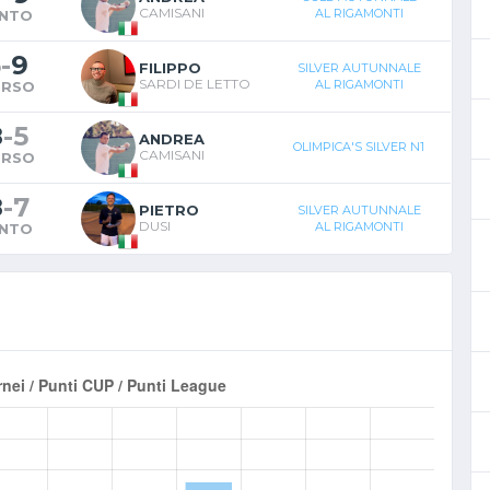
CAMISANI
AL RIGAMONTI
INTO
5
-
9
FILIPPO
SILVER AUTUNNALE
SARDI DE LETTO
AL RIGAMONTI
ERSO
8
-
5
ANDREA
OLIMPICA'S SILVER N1
CAMISANI
ERSO
8
-
7
PIETRO
SILVER AUTUNNALE
DUSI
AL RIGAMONTI
INTO