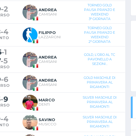
TORNEO GOLD
9
-
2
ANDREA
PAUSA PRANZO E
CAMISANI
WEEKEND
ERSO
3° GIORNATA
TORNEO GOLD
8
-
4
FILIPPO
PAUSA PRANZO E
LAZZARONI
WEEKEND
INTO
2° GIORNATA
6
-
1
GOLD, L'ORO AL TC
ANDREA
7
-
5
PAVONELLO A
CAMISANI
SEZIONI...
ERSO
9
-
6
GOLD MASCHILE DI
ANDREA
PRIMAVERA AL
CAMISANI
ERSO
RIGAMONTI
6
-
9
SILVER MASCHILE DI
MARCO
PRIMAVERA AL
DENTI
ERSO
RIGAMONTI
9
-
4
SILVER MASCHILE DI
SAVINO
PRIMAVERA AL
MUSICCO
INTO
RIGAMONTI