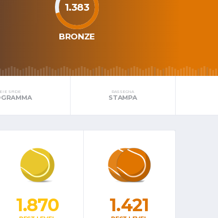
1.383
BRONZE
I E SFIDE
RASSEGNA
ROGRAMMA
STAMPA
1.870
1.421