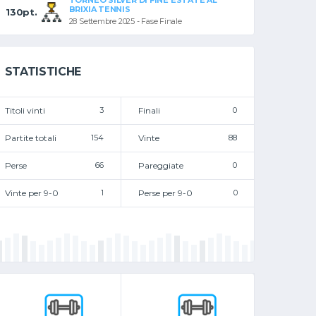
TORNEO SILVER DI FINE ESTATE AL
BRIXIA TENNIS
130pt.
28 Settembre 2025 - Fase Finale
STATISTICHE
Titoli vinti
3
Finali
0
Partite totali
154
Vinte
88
Perse
66
Pareggiate
0
Vinte per 9-0
1
Perse per 9-0
0