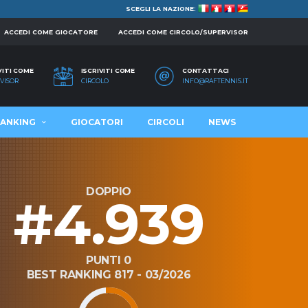
SCEGLI LA NAZIONE:
ACCEDI COME GIOCATORE
ACCEDI COME CIRCOLO/SUPERVISOR
VITI COME
ISCRIVITI COME
CONTATTACI
VISOR
CIRCOLO
INFO@RAFTENNIS.IT
ANKING
GIOCATORI
CIRCOLI
NEWS
DOPPIO
#4.939
PUNTI 0
BEST RANKING 817 - 03/2026