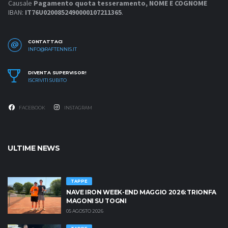
Causale
Pagamento quota tesseramento, NOME E COGNOME
IBAN:
IT76U0200852490000107211365
.
CONTATTACI
INFO@RAFTENNIS.IT
DIVENTA SUPERVISOR!
ISCRIVITI SUBITO
FACEBOOK
INSTAGRAM
ULTIME NEWS
TAPPE
NAVE IRON WEEK-END MAGGIO 2026: TRIONFA
MAGONI SU TOGNI
05 AGOSTO 2026