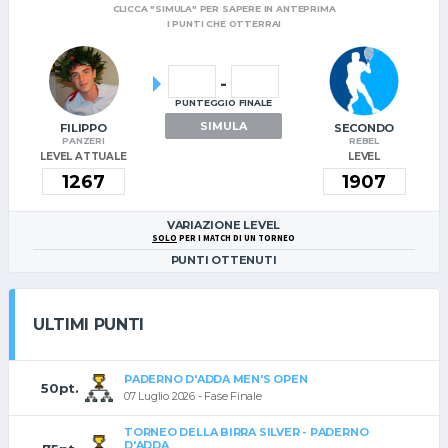
CLICCA "SIMULA" PER SAPERE IN ANTEPRIMA
I PUNTI CHE OTTERRAI
-
PUNTEGGIO FINALE
SIMULA
FILIPPO
SECONDO
PANZERI
REBEL
LEVEL ATTUALE
LEVEL
VARIAZIONE LEVEL
SOLO
PER I MATCH DI UN TORNEO
PUNTI OTTENUTI
ULTIMI PUNTI
PADERNO D'ADDA MEN'S OPEN
50pt.
07 Luglio 2026 - Fase Finale
TORNEO DELLA BIRRA SILVER - PADERNO
D'ADDA