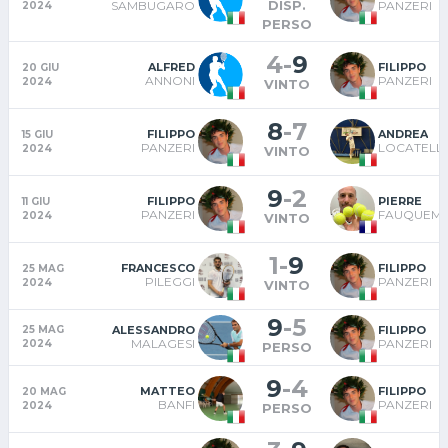
DISP.
SAMBUGARO
PANZERI
2024
PERSO
4
-
9
ALFRED
FILIPPO
20 GIU
ANNONI
PANZERI
2024
VINTO
8
-
7
FILIPPO
ANDREA
15 GIU
PANZERI
LOCATELLI
2024
VINTO
9
-
2
FILIPPO
PIERRE
11 GIU
PANZERI
FAUQUEM
2024
VINTO
1
-
9
FRANCESCO
FILIPPO
25 MAG
PILEGGI
PANZERI
2024
VINTO
9
-
5
ALESSANDRO
FILIPPO
25 MAG
MALAGESI
PANZERI
2024
PERSO
9
-
4
MATTEO
FILIPPO
20 MAG
BANFI
PANZERI
2024
PERSO