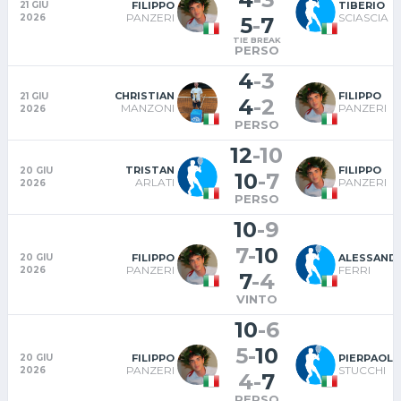
FILIPPO
TIBERIO
21 GIU
PANZERI
SCIASCIA
2026
5
-
7
TIE BREAK
PERSO
4
-
3
CHRISTIAN
FILIPPO
21 GIU
4
-
2
MANZONI
PANZERI
2026
PERSO
12
-
10
TRISTAN
FILIPPO
20 GIU
10
-
7
ARLATI
PANZERI
2026
PERSO
10
-
9
7
-
10
FILIPPO
ALESSAND
20 GIU
PANZERI
FERRI
2026
7
-
4
VINTO
10
-
6
5
-
10
FILIPPO
PIERPAOL
20 GIU
PANZERI
STUCCHI
2026
4
-
7
PERSO