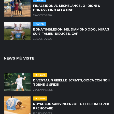
TAPPE
FINALE IRON AL MICHELANGELO - DIONI &
BONASSI FINO ALLA FINE
05 AGOSTO 2026
TAPPE
BONATIMBLEDON: NEL DIAMOND ODOLINI FA 3
SU 4, TAMENI RIDUCE IL GAP
03 AGOSTO 2026
NEWS PIÙ VISTE
IL TEAM
DIVENTA UN RIBELLE ISCRIVITI, GIOCA CON NOI!
TORNEI & SFIDE!
28 GENNAIO 2017
IL TEAM
ROYAL CUP SAN VINCENZO: TUTTE LE INFO PER
PRENOTARE
13 GIUGNO 2023