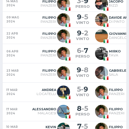
3
-
9
FILIPPO
JACOPO
14 MAG
PANZERI
RIZZI
2024
PERSO
9
-
5
FILIPPO
DAVIDE AN
09 MAG
PANZERI
DI PINTO
2024
VINTO
9
-
2
FILIPPO
GIOVANNI 
22 APR
PANZERI
DANGELO
2024
VINTO
6
-
7
FILIPPO
MIRKO
06 APR
PANZERI
TAVA
2024
PERSO
9
-
8
FILIPPO
GABRIELE
23 MAR
PANZERI
SALA
2024
VINTO
5
-
9
ANDREA
FILIPPO
17 MAR
LOCATELLI
PANZERI
2024
VINTO
8
-
5
ALESSANDRO
FILIPPO
17 MAR
MALAGESI
PANZERI
2024
PERSO
7
-
5
KEVIN
FILIPPO
10 MAR