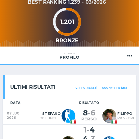
BEST RANKING 1.239 - 03/2026
1.201
BRONZE
SCHEDA
PROFILO
ULTIMI RISULTATI
VITTORIE (23)
SCONFITTE (26)
DATA
RISULTATO
8
-
6
STEFANO
FILIPPO
07 LUG
BETTINELLI
PANZERI
2026
PERSO
1
-
4
4
-
3