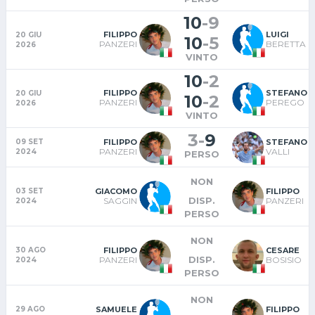
10
-
9
FILIPPO
LUIGI
20 GIU
10
-
5
PANZERI
BERETTA
2026
VINTO
10
-
2
FILIPPO
STEFANO
20 GIU
10
-
2
PANZERI
PEREGO
2026
VINTO
3
-
9
FILIPPO
STEFANO
09 SET
PANZERI
VALLI
2024
PERSO
NON
GIACOMO
FILIPPO
03 SET
DISP.
SAGGIN
PANZERI
2024
PERSO
NON
FILIPPO
CESARE
30 AGO
DISP.
PANZERI
BOSISIO
2024
PERSO
NON
SAMUELE
FILIPPO
29 AGO