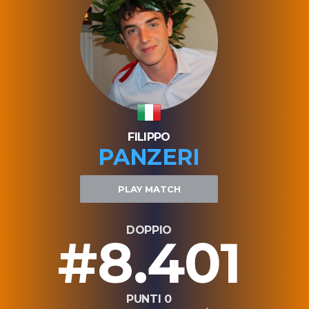
FILIPPO
PANZERI
PLAY MATCH
DOPPIO
#8.401
PUNTI 0