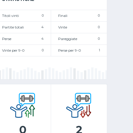
Titoli vinti
0
Finali
0
Partite totali
4
Vinte
0
Perse
4
Pareggiate
0
Vinte per 9-0
0
Perse per 9-0
1
0
2