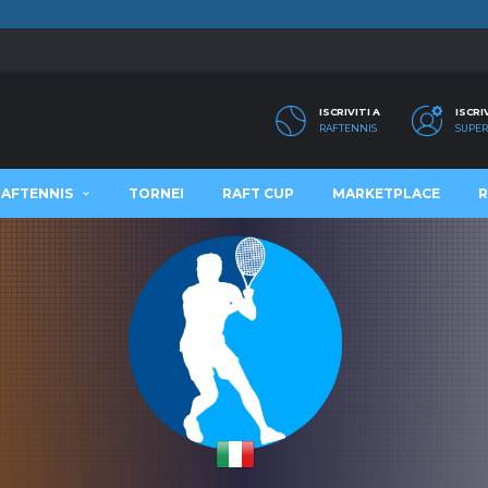
ISCRIVITI A
ISCRI
RAFTENNIS
SUPER
RAFTENNIS
TORNEI
RAFT CUP
MARKETPLACE
R