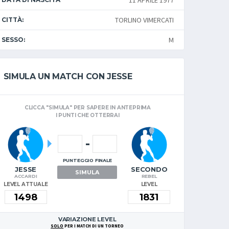
11 APRILE 1977
TORLINO VIMERCATI
CITTÀ:
M
SESSO:
SIMULA UN MATCH CON JESSE
CLICCA "SIMULA" PER SAPERE IN ANTEPRIMA
I PUNTI CHE OTTERRAI
-
PUNTEGGIO FINALE
JESSE
SECONDO
SIMULA
ACCARDI
REBEL
LEVEL ATTUALE
LEVEL
VARIAZIONE LEVEL
SOLO
PER I MATCH DI UN TORNEO