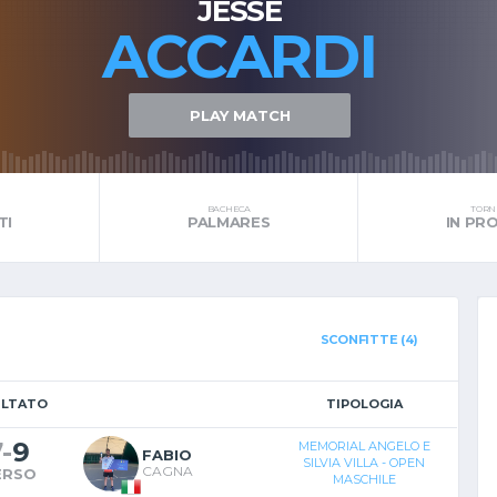
JESSE
ACCARDI
PLAY MATCH
BACHECA
TORNE
TI
PALMARES
IN P
SCONFITTE (4)
ULTATO
TIPOLOGIA
7
-
9
MEMORIAL ANGELO E
FABIO
SILVIA VILLA - OPEN
CAGNA
ERSO
MASCHILE