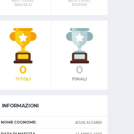
BEST LEVEL
BEST LEVEL
SINGOLO
DOPPIO
0
0
TITOLI
FINALI
INFORMAZIONI
JESSE ACCARDI
NOME COGNOME:
DATA DI NASCITA