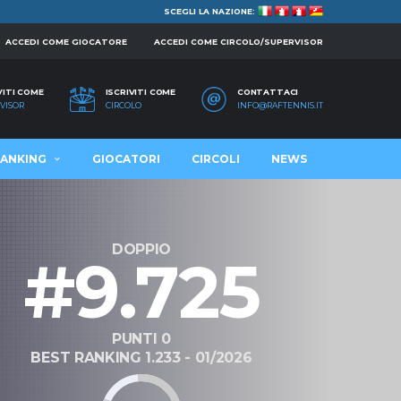
SCEGLI LA NAZIONE:
ACCEDI COME GIOCATORE
ACCEDI COME CIRCOLO/SUPERVISOR
VITI COME
ISCRIVITI COME
CONTATTACI
VISOR
CIRCOLO
INFO@RAFTENNIS.IT
ANKING
GIOCATORI
CIRCOLI
NEWS
DOPPIO
#9.725
PUNTI 0
BEST RANKING 1.233 - 01/2026