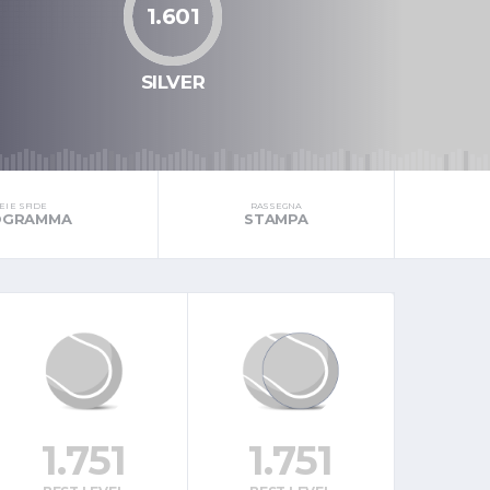
1.601
SILVER
I E SFIDE
RASSEGNA
ROGRAMMA
STAMPA
1.751
1.751