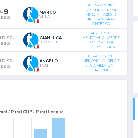
SPINO-PANDINO
0
-
9
DIAMOND A SEZIONI
MARCO
AD ELIMINAZIONE
VILLA
ERSO
DIRETTA TERRA O
SINTETICO
�SECONDO
 DISP.
GIANLUCA
MEMORIAL GIUSEPPE
PRANDELLI
SPADAFORA�
ERSO
SILVER A SEZIONI
TC PANDINO: XII
 DISP.
ANGELO
MEMORIAL ANGELO E
TOSI
SILVIA VILLA, LIMIT
ERSO
DIAMOND