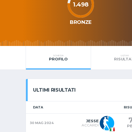
1.498
BRONZE
SCHEDA
ULTIMI
PROFILO
RISULTA
ULTIMI RISULTATI
DATA
RIS
JESSE
30 MAG 2024
ACCARDI
P