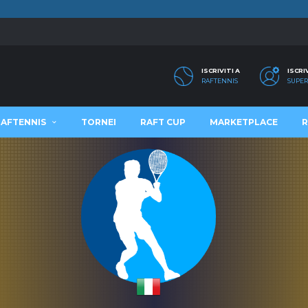
ISCRIVITI A
ISCRI
RAFTENNIS
SUPER
RAFTENNIS
TORNEI
RAFT CUP
MARKETPLACE
R