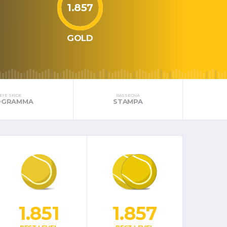
1.857
GOLD
I E SFIDE
RASSEGNA
ROGRAMMA
STAMPA
1.851
1.857