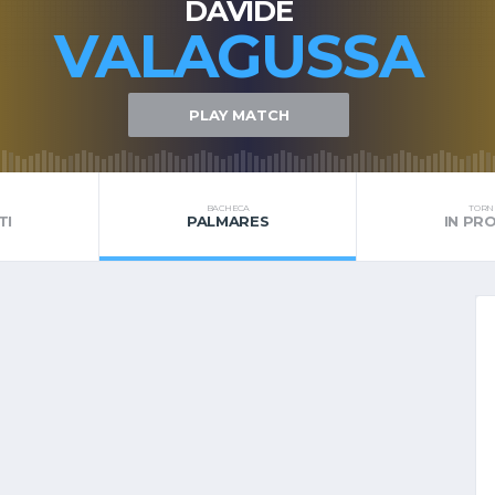
DAVIDE
VALAGUSSA
PLAY MATCH
BACHECA
TORNE
TI
PALMARES
IN P