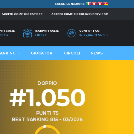
SCEGLI LA NAZIONE:
ACCEDI COME GIOCATORE
ACCEDI COME CIRCOLO/SUPERVISOR
VITI COME
ISCRIVITI COME
CONTATTACI
VISOR
CIRCOLO
INFO@RAFTENNIS.IT
ANKING
GIOCATORI
CIRCOLI
NEWS
DOPPIO
#1.050
PUNTI 75
BEST RANKING 815 - 03/2026