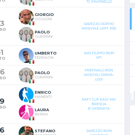
TC PAVONELLO
GIORGIO
OGGIONI
3
SAREZZO DOPPIO
MASCHILE LIMIT 3150
SO
PAOLO
GUERRINI
-
1
UMBERTO
SAN FILIPPO IRON
FERRACIN
N°1
TO
6
PREFINALS IRON
PAOLO
MASCHILI CREMA-
GUERRINI
SO
LODI
ENRICO
MANENTI
9
RAFT CUP EASY MIX
BRESCIA
SO
6° GIORNATA
LAURA
BERRA
6
STEFANO
SAREZZO IRON