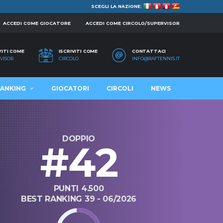
SCEGLI LA NAZIONE:
ACCEDI COME GIOCATORE
ACCEDI COME CIRCOLO/SUPERVISOR
VITI COME
ISCRIVITI COME
CONTATTACI
VISOR
CIRCOLO
INFO@RAFTENNIS.IT
ANKING
GIOCATORI
CIRCOLI
NEWS
DOPPIO
#42
PUNTI 4.500
BEST RANKING 39 - 06/2026