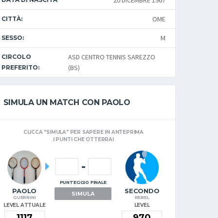
20 DICEMBRE 1967
OME
CITTÀ:
M
SESSO:
ASD CENTRO TENNIS SAREZZO
CIRCOLO
(BS)
PREFERITO:
SIMULA UN MATCH CON PAOLO
CLICCA "SIMULA" PER SAPERE IN ANTEPRIMA
I PUNTI CHE OTTERRAI
-
PUNTEGGIO FINALE
PAOLO
SECONDO
SIMULA
GUERRINI
REBEL
LEVEL ATTUALE
LEVEL