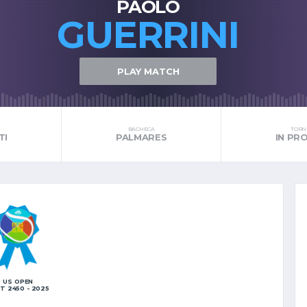
PAOLO
GUERRINI
PLAY MATCH
BACHECA
TORNE
TI
PALMARES
IN P
US OPEN
IT 2450 - 2025