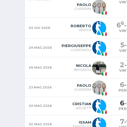
VIN
PAOLO
GUERRINI
6
6
-
ROBERTO
04 GIU 2026
VERITÀ
VIN
5
-
PIERGIUSEPPE
29 MAG 2026
LUSSIGNOLI
VIN
2
-
NICOLA
26 MAG 2026
BRIGNOLI
VIN
6
-
PAOLO
23 MAG 2026
GUERRINI
PER
6
-
CRISTIAN
02 MAG 2026
SALVETTI
PER
7
-
ISSAM
02 MAG 2026
TAMTAOUI
VIN