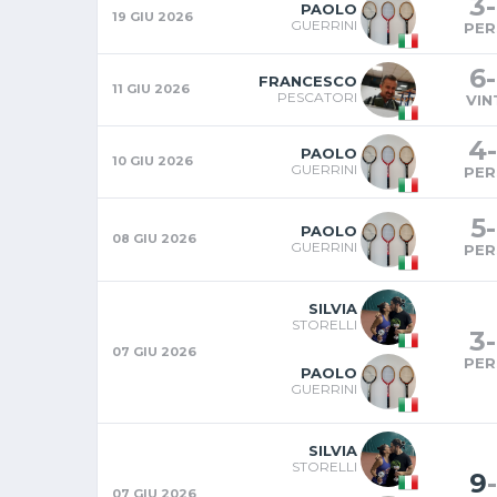
3
-
PAOLO
19 GIU 2026
GUERRINI
PER
6
-
FRANCESCO
11 GIU 2026
PESCATORI
VIN
4
-
PAOLO
10 GIU 2026
GUERRINI
PER
5
-
PAOLO
08 GIU 2026
GUERRINI
PER
SILVIA
STORELLI
3
-
07 GIU 2026
PER
PAOLO
GUERRINI
SILVIA
STORELLI
9
-
07 GIU 2026