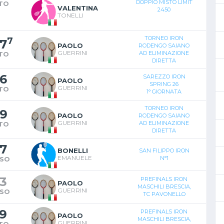
DOPPIO MISTO LIMIT
TO
VALENTINA
2450
TONELLI
TORNEO IRON
7
7
PAOLO
RODENGO SAIANO
GUERRINI
AD ELIMINAZIONE
TO
DIRETTA
6
SAREZZO IRON
PAOLO
SPRING 26
GUERRINI
TO
1° GIORNATA
TORNEO IRON
9
PAOLO
RODENGO SAIANO
GUERRINI
AD ELIMINAZIONE
TO
DIRETTA
7
BONELLI
SAN FILIPPO IRON
EMANUELE
N°1
SO
3
PREFINALS IRON
PAOLO
MASCHILI BRESCIA,
GUERRINI
SO
TC PAVONELLO
9
PREFINALS IRON
PAOLO
MASCHILI BRESCIA,
GUERRINI
TO