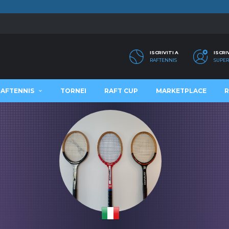
ISCRIVITI A
ISCRI
RAFTENNIS
SUPER
RAFTENNIS
TORNEI
RAFT CUP
MARKETPLACE
R