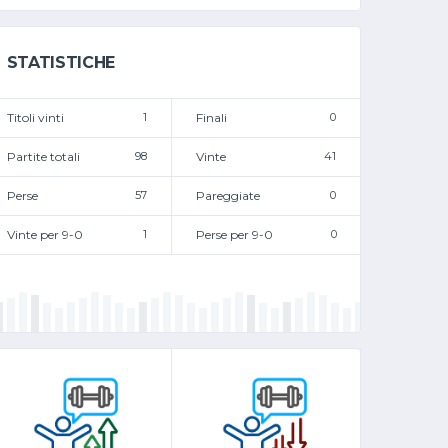
STATISTICHE
Titoli vinti
1
Finali
0
Partite totali
98
Vinte
41
Perse
57
Pareggiate
0
Vinte per 9-0
1
Perse per 9-0
0