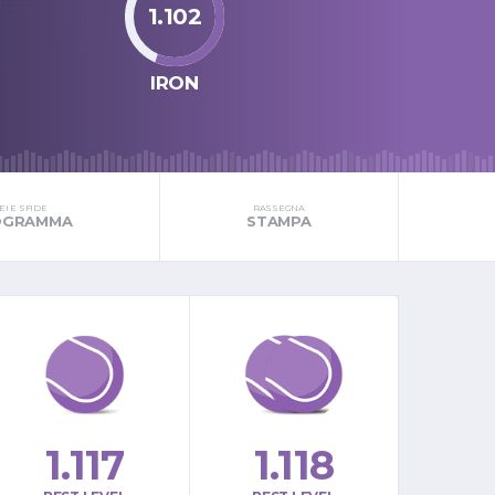
1.102
IRON
I E SFIDE
RASSEGNA
ROGRAMMA
STAMPA
1.117
1.118