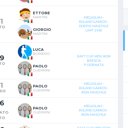
ETTORE
MARTINI
MEGASLAM -
-
1
ROLAND GARROS -
DOPPIO MASCHILE
TO
GIORGIO
LIMIT 2450
MARTINI
LUCA
BORIERO
9
RAFT CUP MEN IRON
BRESCIA
TO
1° GIORNATA
PAOLO
GUERRINI
-
1
MEGASLAM -
PAOLO
ROLAND GARROS -
GUERRINI
SO
IRON MASCHILE
6
MEGASLAM -
PAOLO
ROLAND GARROS -
RATO
GUERRINI
IRON MASCHILE
TO
RAFT CUP MEN IRON