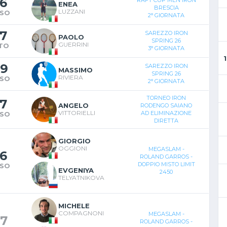
6
ENEA
BRESCIA
LUZZANI
SO
2° GIORNATA
7
SAREZZO IRON
PAOLO
SPRING 26
GUERRINI
TO
3° GIORNATA
9
SAREZZO IRON
MASSIMO
SPRING 26
RIVIERA
SO
2° GIORNATA
TORNEO IRON
7
ANGELO
RODENGO SAIANO
VITTORIELLI
AD ELIMINAZIONE
SO
DIRETTA
GIORGIO
OGGIONI
MEGASLAM -
6
ROLAND GARROS -
DOPPIO MISTO LIMIT
SO
EVGENIYA
2450
TELYATNIKOVA
MICHELE
COMPAGNONI
MEGASLAM -
7
ROLAND GARROS -