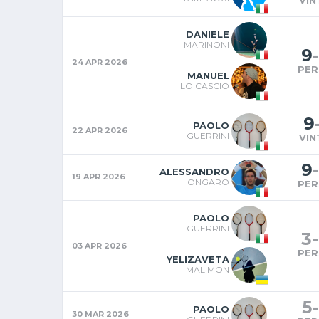
DANIELE
MARINONI
9
-
24 APR 2026
PER
MANUEL
LO CASCIO
9
PAOLO
22 APR 2026
GUERRINI
VIN
9
-
ALESSANDRO
19 APR 2026
ONGARO
PER
PAOLO
GUERRINI
3
-
03 APR 2026
PER
YELIZAVETA
MALIMON
5
-
PAOLO
30 MAR 2026