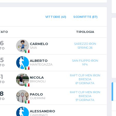
VITTORIE (41)
SCONFITTE (57)
TATO
TIPOLOGIA
6
CARMELO
SAREZZO IRON
SAIA
SPRING 26
TO
5
ALBERTO
SAN FILIPPO IRON
MANTEGAZZA
N°4
TO
-
1
RAFT CUP MEN IRON
NICOLA
BRESCIA
BRIGNOLI
TO
6° GIORNATA
8
RAFT CUP MEN IRON
PAOLO
BRESCIA
GUERRINI
TO
5° GIORNATA
ALESSANDRO
CARMINATI