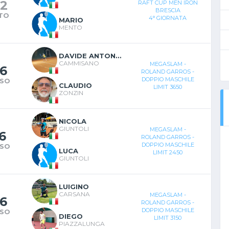
2
RAFT CUP MEN IRON
BRESCIA
TO
4° GIORNATA
MARIO
MENTO
DAVIDE ANTONIO
CAMMISANO
MEGASLAM -
6
ROLAND GARROS -
DOPPIO MASCHILE
SO
CLAUDIO
LIMIT 3650
ZONZIN
NICOLA
GIUNTOLI
MEGASLAM -
6
ROLAND GARROS -
DOPPIO MASCHILE
SO
LUCA
LIMIT 2450
GIUNTOLI
LUIGINO
CARSANA
MEGASLAM -
6
ROLAND GARROS -
DOPPIO MASCHILE
SO
DIEGO
LIMIT 3150
PIAZZALUNGA