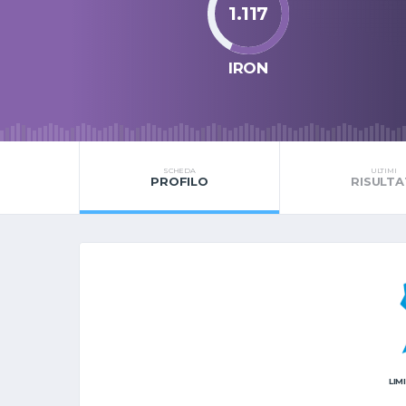
1.117
IRON
SCHEDA
ULTIMI
PROFILO
RISULTA
LIM