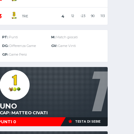
3
4
12
-23
90
113
TRE
PT:
Punti
M:
Match giocati
DG:
Differenza Game
GV:
Game Vinti
GP:
Game Persi
1
UNO
CAP: MATTEO CIVATI
PUNTI 0
TESTA DI SERIE