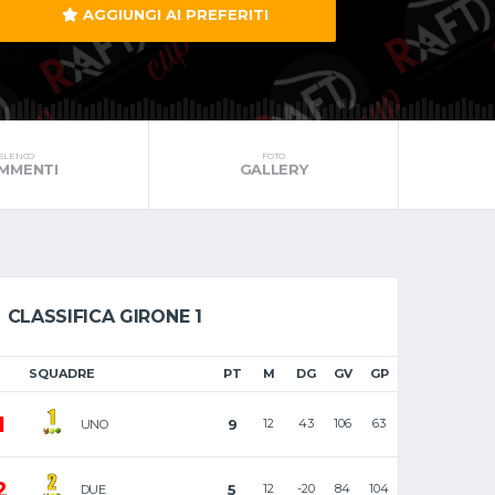
AGGIUNGI AI PREFERITI
ELENCO
FOTO
MMENTI
GALLERY
CLASSIFICA GIRONE 1
SQUADRE
PT
M
DG
GV
GP
1
9
12
43
106
63
UNO
2
5
12
-20
84
104
DUE