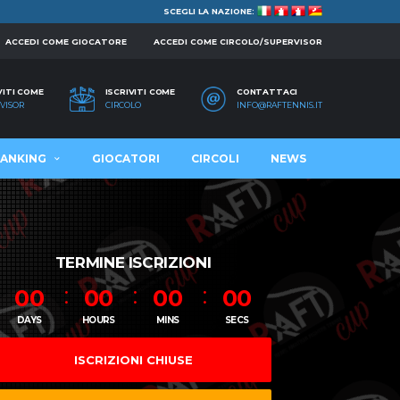
SCEGLI LA NAZIONE:
ACCEDI COME GIOCATORE
ACCEDI COME CIRCOLO/SUPERVISOR
VITI COME
ISCRIVITI COME
CONTATTACI
VISOR
CIRCOLO
INFO@RAFTENNIS.IT
ANKING
GIOCATORI
CIRCOLI
NEWS
TERMINE ISCRIZIONI
00
00
00
00
DAYS
HOURS
MINS
SECS
ISCRIZIONI CHIUSE