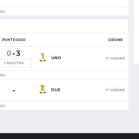
ATO
PUNTEGGIO
GIRONE
-
0
3
UNO
1° GIRONE
MOSTRA
ATO
-
DUE
1° GIRONE
ATO