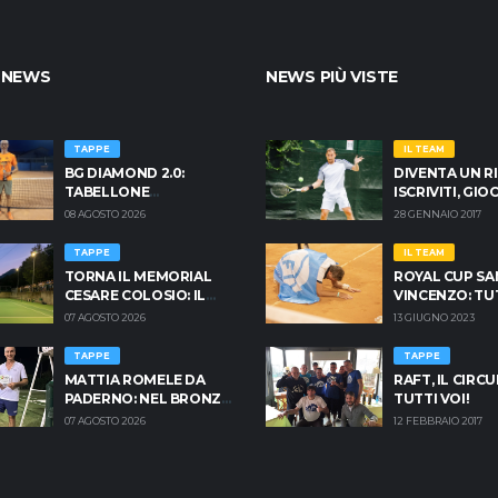
 NEWS
NEWS PIÙ VISTE
TAPPE
IL TEAM
BG DIAMOND 2.0:
DIVENTA UN R
TABELLONE
ISCRIVITI, GI
DOMINATO NEL GRAN
NOI! TORNEI & 
08 AGOSTO 2026
28 GENNAIO 2017
RITORNO DI FORNONI
TAPPE
IL TEAM
TORNA IL MEMORIAL
ROYAL CUP SA
CESARE COLOSIO: IL
VINCENZO: TU
RITORNO DOPO DUE
INFO PER PRE
07 AGOSTO 2026
13 GIUGNO 2023
ANNI È UFFICIALE E
BRESCIA È PRONTA AD
TAPPE
TAPPE
INFIAMMARSI!
MATTIA ROMELE DA
RAFT, IL CIRCU
PADERNO: NEL BRONZE
TUTTI VOI!
DELLE MEZZORE NON
07 AGOSTO 2026
12 FEBBRAIO 2017
C'È SUPERFICIE CHE
TENGA