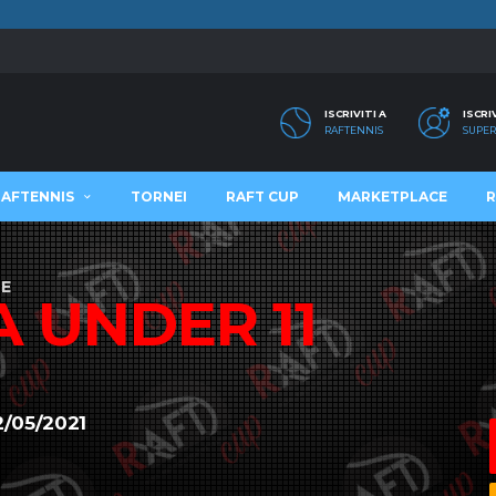
ISCRIVITI A
ISCRI
RAFTENNIS
SUPER
RAFTENNIS
TORNEI
RAFT CUP
MARKETPLACE
R
NE
A UNDER 11
2/05/2021