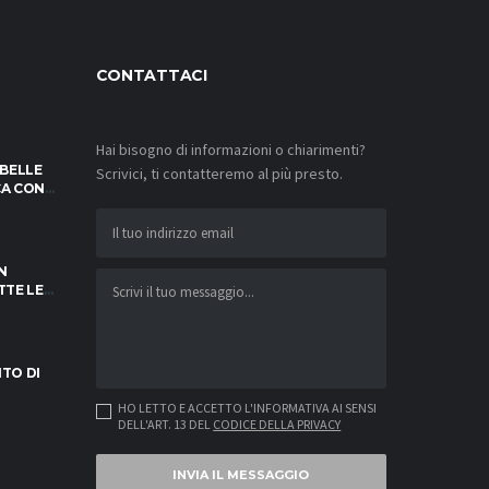
CONTATTACI
Hai bisogno di informazioni o chiarimenti?
IBELLE
Scrivici, ti contatteremo al più presto.
OCA CON
SFIDE!
N
TTE LE
NOTARE
ITO DI
HO LETTO E ACCETTO L'INFORMATIVA AI SENSI
DELL'ART. 13 DEL
CODICE DELLA PRIVACY
INVIA IL MESSAGGIO