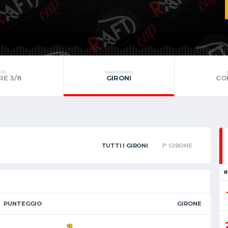
CO
CALENDARIO
E 3/8
GIRONI
CO
TUTTI I GIRONI
1° GIRONE
#
PUNTEGGIO
GIRONE