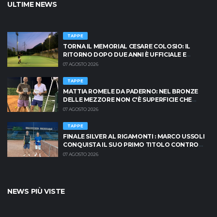
ULTIME NEWS
TAPPE
TORNA IL MEMORIAL CESARE COLOSIO: IL
RITORNO DOPO DUE ANNI È UFFICIALE E
BRESCIA È PRONTA AD INFIAMMARSI!
07 AGOSTO 2026
TAPPE
MATTIA ROMELE DA PADERNO: NEL BRONZE
DELLE MEZZORE NON C'È SUPERFICIE CHE
TENGA
07 AGOSTO 2026
TAPPE
FINALE SILVER AL RIGAMONTI : MARCO USSOLI
CONQUISTA IL SUO PRIMO TITOLO CONTRO
MASSIMO CRISCIONE
07 AGOSTO 2026
NEWS PIÙ VISTE