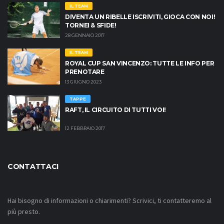
IL TEAM
DIVENTA UN RIBELLE ISCRIVITI, GIOCA CON NOI!
TORNEI & SFIDE!
28 GENNAIO 2017
IL TEAM
ROYAL CUP SAN VINCENZO: TUTTE LE INFO PER
PRENOTARE
13 GIUGNO 2023
TAPPE
RAFT, IL CIRCUITO DI TUTTI VOI!
12 FEBBRAIO 2017
CONTATTACI
Hai bisogno di informazioni o chiarimenti? Scrivici, ti contatteremo al
più presto.