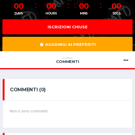
00
00
00
00
DAYS
HOURS
MINS
SECS
ISCRIZIONI CHIUSE
AGGIUNGI AI PREFERITI
ELENCO
COMMENTI
COMMENTI (0)
Non ci sono commenti.