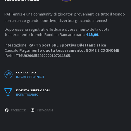
RAFTennis è una community di giocatori provenienti da tutto il Mondo
con un unico grande obiettivo, divertirsi giocando a tennis!
Dopo essersi registrati effettuare il versamento della quota
tesseramento tramite Bonifico Bancario pari a
€15,00
.
Intestazione:
RAFT Sport SRL Sportiva Dilettantistica
Causale
Pagamento quota tesseramento, NOME E COGNOME
IBAN:
IT76U0200852490000107211365
.
CONTATTACI
INFO@RAFTENNIS.IT
DIVENTA SUPERVISOR!
ISCRIVITI SUBITO
FACEBOOK
INSTAGRAM