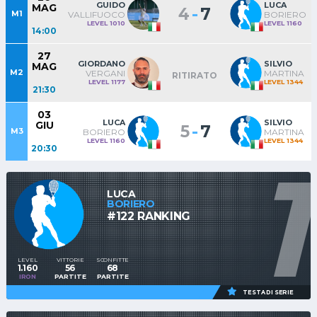
GUIDO
LUCA
MAG
-
4
7
M1
VALLIFUOCO
BORIERO
LEVEL 1010
LEVEL 1160
14:00
27
GIORDANO
SILVIO
MAG
M2
VERGANI
MARTINA
RITIRATO
LEVEL 1177
LEVEL 1344
21:30
03
LUCA
SILVIO
GIU
-
5
7
M3
BORIERO
MARTINA
LEVEL 1160
LEVEL 1344
20:30
1
LUCA
BORIERO
#122 RANKING
LEVEL
VITTORIE
SCONFITTE
1.160
56
68
IRON
PARTITE
PARTITE
TESTA DI SERIE